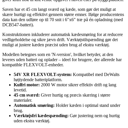
Saven har et 45 cm langt sværd og kæde, som gør det muligt at
skære hurtigt og effektivt gennem større emner. Ifølge producentens
data kan den udføre op til 70 snit i 6"x6" træ på én opladning (med
DCB547-batteri).
Konstruktionen inkluderer automatisk kædesmøring for at reducere
vedligeholdelse og sikre jævn drift. Værktøjstilspænding gør det
muligt at justere kæden præcist uden brug af ekstra værktøj.
Modellen betegnes som en 'N-version', hvilket betyder, at den
leveres uden batteri og oplader – ideel for brugere, der allerede har
kompatible FLEXVOLT-enheder.
54V XR FLEXVOLT-system:
Kompatibel med DeWalts
højtydende batteriplatform.
Kulfri motor:
2000 W motor sikrer effektiv drift og lang
levetid.
45 cm sværd:
Giver hurtig og præcis skæring i større
materialer.
Automatisk smøring:
Holder kæden i optimal stand under
brug.
Værktøjsfri kædespænding:
Gør justering nem og hurtig
uden ekstra værktøj.