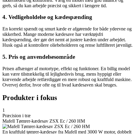
sikkerheden og komforten. Vælg en model med god balance og
greb, så du kan arbejde præcist og sikkert i længere tid.
4. Vedligeholdelse og kædespænding
En korrekt spændt og smurt kæde er afgørende for både ydeevne og
sikkerhed. Mange moderne kædesave har værktøjsfri
kædespænding, der gør det nemt at justere kæden under arbejdet.
Husk også at kontrollere oliebeholderen og rense luftfilteret jævnligt.
5. Pris og anvendelsesområde
Prisen afhænger af motortype, effekt og funktioner. En billig model
kan være tilstrækkelig til lejlighedsvis brug, mens hyppigt eller
krævende arbejde retfærdiggør en mere robust og kraftfuld maskine.
Overvej derfor, hvor ofte og til hvad kædesaven skal bruges.
Produkter i fokus
1
Præcision i træ
Mafell Tømrer-kædesav ZSX Ec / 260 HM
En kraftfuld tømrer-kædesav fra Mafell med 3000 W motor, dobbelt