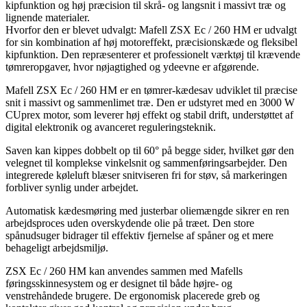
kipfunktion og høj præcision til skrå- og langsnit i massivt træ og
lignende materialer.
Hvorfor den er blevet udvalgt: Mafell ZSX Ec / 260 HM er udvalgt
for sin kombination af høj motoreffekt, præcisionskæde og fleksibel
kipfunktion. Den repræsenterer et professionelt værktøj til krævende
tømreropgaver, hvor nøjagtighed og ydeevne er afgørende.
Mafell ZSX Ec / 260 HM er en tømrer-kædesav udviklet til præcise
snit i massivt og sammenlimet træ. Den er udstyret med en 3000 W
CUprex motor, som leverer høj effekt og stabil drift, understøttet af
digital elektronik og avanceret reguleringsteknik.
Saven kan kippes dobbelt op til 60° på begge sider, hvilket gør den
velegnet til komplekse vinkelsnit og sammenføringsarbejder. Den
integrerede køleluft blæser snitviseren fri for støv, så markeringen
forbliver synlig under arbejdet.
Automatisk kædesmøring med justerbar oliemængde sikrer en ren
arbejdsproces uden overskydende olie på træet. Den store
spånudsuger bidrager til effektiv fjernelse af spåner og et mere
behageligt arbejdsmiljø.
ZSX Ec / 260 HM kan anvendes sammen med Mafells
føringsskinnesystem og er designet til både højre- og
venstrehåndede brugere. De ergonomisk placerede greb og