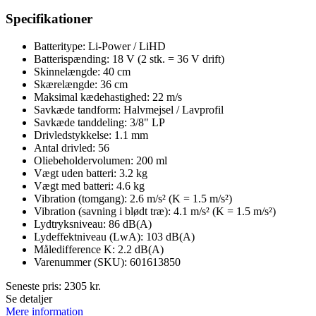
Specifikationer
Batteritype: Li-Power / LiHD
Batterispænding: 18 V (2 stk. = 36 V drift)
Skinnelængde: 40 cm
Skærelængde: 36 cm
Maksimal kædehastighed: 22 m/s
Savkæde tandform: Halvmejsel / Lavprofil
Savkæde tanddeling: 3/8" LP
Drivledstykkelse: 1.1 mm
Antal drivled: 56
Oliebeholdervolumen: 200 ml
Vægt uden batteri: 3.2 kg
Vægt med batteri: 4.6 kg
Vibration (tomgang): 2.6 m/s² (K = 1.5 m/s²)
Vibration (savning i blødt træ): 4.1 m/s² (K = 1.5 m/s²)
Lydtryksniveau: 86 dB(A)
Lydeffektniveau (LwA): 103 dB(A)
Måledifference K: 2.2 dB(A)
Varenummer (SKU): 601613850
Seneste pris:
2305
kr.
Se detaljer
Mere information