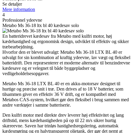
Se detaljer
Mere information
4
Professionel ydeevne
Metabo Ms 36-18 ltx bl 40 kædesav solo
En batteridrevet kædesav fra Metabo med kulfri motor, høj
kædehastighed og ergonomisk design, udviklet til effektiv og sikker
træbearbejdning.
Hvorfor den er blevet udvalgt: Metabo Ms 36-18 LTX BL 40 er
udvalgt for sin kombination af kraftig ydeevne, lav vægt og fleksibel
batteridrift. Den repræsenterer et moderne alternativ til benzindrevne
kædesave og er velegnet til både byggepladser og
vedligeholdelsesopgaver.
Metabo Ms 36-18 LTX BL 40 er en akku-motorsav designet til
hurtige og præcise snit i træ. Den drives af to 18 V batterier, som
tilsammen giver en effektiv 36 V drift, og er kompatibel med
Metabos CAS-system, hvilket gør den fleksibel i brug sammen med
andre værktøjer i samme batteriserie.
Den kulfri motor med direkte drev leverer høj effektivitet og lang
driftstid, mens kædehastigheden på op til 22 m/s sikrer hurtig
skæreevne. Saven har trinløs hastighedsregulering, automatisk
kædesmøring og en halvtransparent olietank, der gør det nemt at