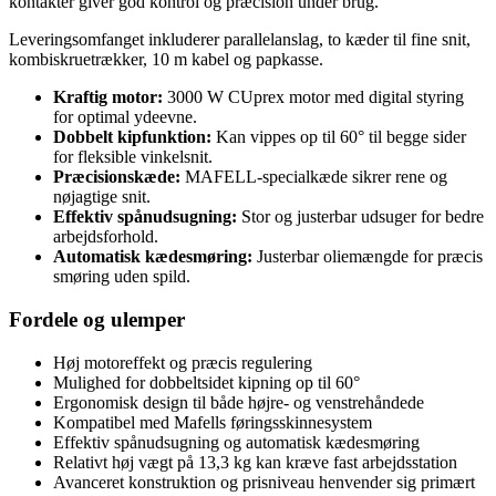
kontakter giver god kontrol og præcision under brug.
Leveringsomfanget inkluderer parallelanslag, to kæder til fine snit,
kombiskruetrækker, 10 m kabel og papkasse.
Kraftig motor:
3000 W CUprex motor med digital styring
for optimal ydeevne.
Dobbelt kipfunktion:
Kan vippes op til 60° til begge sider
for fleksible vinkelsnit.
Præcisionskæde:
MAFELL-specialkæde sikrer rene og
nøjagtige snit.
Effektiv spånudsugning:
Stor og justerbar udsuger for bedre
arbejdsforhold.
Automatisk kædesmøring:
Justerbar oliemængde for præcis
smøring uden spild.
Fordele og ulemper
Høj motoreffekt og præcis regulering
Mulighed for dobbeltsidet kipning op til 60°
Ergonomisk design til både højre- og venstrehåndede
Kompatibel med Mafells føringsskinnesystem
Effektiv spånudsugning og automatisk kædesmøring
Relativt høj vægt på 13,3 kg kan kræve fast arbejdsstation
Avanceret konstruktion og prisniveau henvender sig primært