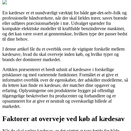
En kædesav er et uundværligt værktøj for både gør-det-selv-folk og
professionelle håndværkere, når der skal fældes træer, saves brænde
eller udføres præcisionsarbejde i træ. Udvalget spænder fra
kompakte elektriske modeller til kraftfulde benzindrevne maskiner,
og det kan være svært at gennemskue, hvilken type der passer bedst
til dine behov.
I denne artikel får du et overblik over de vigtigste forskelle mellem
kædesave, hvad du skal overveje inden køb, og hvilke typer og
brands der dominerer markedet.
Artiklen præsenterer et bredt udsnit af kædesave i forskellige
prisklasser og med varierende funktioner. Formålet er at give et
informativt overblik over de egenskaber, der adskiller modellerne, så
du lettere kan finde en kædesav, der matcher dine opgaver og
erfaring. Oplysningerne om produkterne bygger på offentligt
tilgængelige beskrivelser fra producenter og forhandlere og er
opsummeret for at give et neutralt og overskueligt billede af
markedet.
Faktorer at overveje ved køb af kædesav
Når du skal vælge kædesav, er det vigtigt at tage højde for både