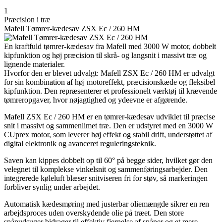
1
Præcision i træ
Mafell Tømrer-kædesav ZSX Ec / 260 HM
En kraftfuld tømrer-kædesav fra Mafell med 3000 W motor, dobbelt
kipfunktion og høj præcision til skrå- og langsnit i massivt træ og
lignende materialer.
Hvorfor den er blevet udvalgt: Mafell ZSX Ec / 260 HM er udvalgt
for sin kombination af høj motoreffekt, præcisionskæde og fleksibel
kipfunktion. Den repræsenterer et professionelt værktøj til krævende
tømreropgaver, hvor nøjagtighed og ydeevne er afgørende.
Mafell ZSX Ec / 260 HM er en tømrer-kædesav udviklet til præcise
snit i massivt og sammenlimet træ. Den er udstyret med en 3000 W
CUprex motor, som leverer høj effekt og stabil drift, understøttet af
digital elektronik og avanceret reguleringsteknik.
Saven kan kippes dobbelt op til 60° på begge sider, hvilket gør den
velegnet til komplekse vinkelsnit og sammenføringsarbejder. Den
integrerede køleluft blæser snitviseren fri for støv, så markeringen
forbliver synlig under arbejdet.
Automatisk kædesmøring med justerbar oliemængde sikrer en ren
arbejdsproces uden overskydende olie på træet. Den store
spånudsuger bidrager til effektiv fjernelse af spåner og et mere