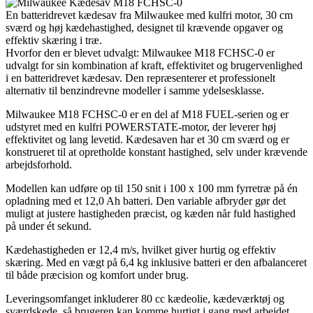
En batteridrevet kædesav fra Milwaukee med kulfri motor, 30 cm
sværd og høj kædehastighed, designet til krævende opgaver og
effektiv skæring i træ.
Hvorfor den er blevet udvalgt: Milwaukee M18 FCHSC-0 er
udvalgt for sin kombination af kraft, effektivitet og brugervenlighed
i en batteridrevet kædesav. Den repræsenterer et professionelt
alternativ til benzindrevne modeller i samme ydelsesklasse.
Milwaukee M18 FCHSC-0 er en del af M18 FUEL-serien og er
udstyret med en kulfri POWERSTATE-motor, der leverer høj
effektivitet og lang levetid. Kædesaven har et 30 cm sværd og er
konstrueret til at opretholde konstant hastighed, selv under krævende
arbejdsforhold.
Modellen kan udføre op til 150 snit i 100 x 100 mm fyrretræ på én
opladning med et 12,0 Ah batteri. Den variable afbryder gør det
muligt at justere hastigheden præcist, og kæden når fuld hastighed
på under ét sekund.
Kædehastigheden er 12,4 m/s, hvilket giver hurtig og effektiv
skæring. Med en vægt på 6,4 kg inklusive batteri er den afbalanceret
til både præcision og komfort under brug.
Leveringsomfanget inkluderer 80 cc kædeolie, kædeværktøj og
sværdskede, så brugeren kan komme hurtigt i gang med arbejdet.