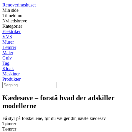
Renoveringshuset
Min side
Tilmeld nu
Nyhedsbreve
Kategorier
Elektriker
VVS
Murer
Tømrer
Maler
Gulv
Tag
Kloak
Maskiner
Produkter
Kædesave – forstå hvad der adskiller
modellerne
Få styr på forskellene, før du vælger din næste kædesav
Tømrer
Tømrer