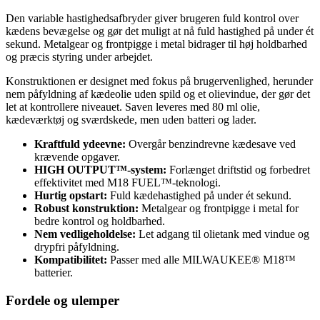
Den variable hastighedsafbryder giver brugeren fuld kontrol over
kædens bevægelse og gør det muligt at nå fuld hastighed på under ét
sekund. Metalgear og frontpigge i metal bidrager til høj holdbarhed
og præcis styring under arbejdet.
Konstruktionen er designet med fokus på brugervenlighed, herunder
nem påfyldning af kædeolie uden spild og et olievindue, der gør det
let at kontrollere niveauet. Saven leveres med 80 ml olie,
kædeværktøj og sværdskede, men uden batteri og lader.
Kraftfuld ydeevne:
Overgår benzindrevne kædesave ved
krævende opgaver.
HIGH OUTPUT™-system:
Forlænget driftstid og forbedret
effektivitet med M18 FUEL™-teknologi.
Hurtig opstart:
Fuld kædehastighed på under ét sekund.
Robust konstruktion:
Metalgear og frontpigge i metal for
bedre kontrol og holdbarhed.
Nem vedligeholdelse:
Let adgang til olietank med vindue og
drypfri påfyldning.
Kompatibilitet:
Passer med alle MILWAUKEE® M18™
batterier.
Fordele og ulemper