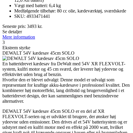
12,0 Ah batteri)
Vægt med batteri: 6,4 kg
Medfølgende tilbehør: 80 cc olie, kædeværktøj, sværdskede
SKU: 4933471441
Seneste pris:
3493
kr.
Se detaljer
Mere information
3
Ekstrem styrke
DEWALT 54V kædesav 45cm SOLO
En batteridrevet kædesav fra DeWalt med 54V XR FLEXVOLT-
system, kulfri motor og 45 cm sværd, der leverer høj ydeevne og
effektivitet uden brug af benzin.
Hvorfor den er blevet udvalgt: Denne model er udvalgt som
repræsentant for kraftige akku-kædesave i professionel kvalitet. Den
kombinerer høj motoreffekt, lang driftstid og brugervenlighed i et
batteridrevet design, der kan sammenlignes med benzindrevne
alternativer.
DEWALT 54V kædesav 45cm SOLO er en del af XR
FLEXVOLT-serien og er udviklet til brugere, der ønsker høj
ydeevne uden emissioner. Den drives af et 54V batterisystem og er
udstyret med en kulfri motor med en effekt på 2000 watt, hvilket
giver kraft nok til krævende opgaver i haven eller på byggepladsen.