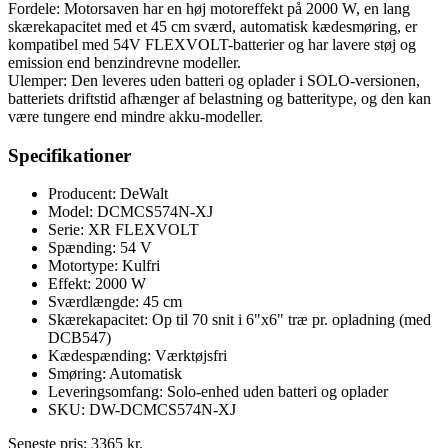
Fordele: Motorsaven har en høj motoreffekt på 2000 W, en lang
skærekapacitet med et 45 cm sværd, automatisk kædesmøring, er
kompatibel med 54V FLEXVOLT-batterier og har lavere støj og
emission end benzindrevne modeller.
Ulemper: Den leveres uden batteri og oplader i SOLO-versionen,
batteriets driftstid afhænger af belastning og batteritype, og den kan
være tungere end mindre akku-modeller.
Specifikationer
Producent: DeWalt
Model: DCMCS574N-XJ
Serie: XR FLEXVOLT
Spænding: 54 V
Motortype: Kulfri
Effekt: 2000 W
Sværdlængde: 45 cm
Skærekapacitet: Op til 70 snit i 6"x6" træ pr. opladning (med
DCB547)
Kædespænding: Værktøjsfri
Smøring: Automatisk
Leveringsomfang: Solo-enhed uden batteri og oplader
SKU: DW-DCMCS574N-XJ
Seneste pris:
3365
kr.