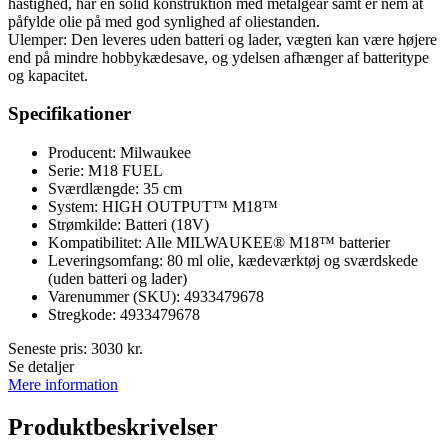
hastighed, har en solid konstruktion med metalgear samt er nem at
påfylde olie på med god synlighed af oliestanden.
Ulemper: Den leveres uden batteri og lader, vægten kan være højere
end på mindre hobbykædesave, og ydelsen afhænger af batteritype
og kapacitet.
Specifikationer
Producent: Milwaukee
Serie: M18 FUEL
Sværdlængde: 35 cm
System: HIGH OUTPUT™ M18™
Strømkilde: Batteri (18V)
Kompatibilitet: Alle MILWAUKEE® M18™ batterier
Leveringsomfang: 80 ml olie, kædeværktøj og sværdskede
(uden batteri og lader)
Varenummer (SKU): 4933479678
Stregkode: 4933479678
Seneste pris:
3030
kr.
Se detaljer
Mere information
Produktbeskrivelser