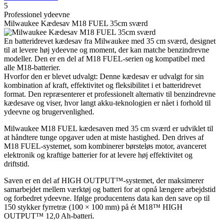
5
Professionel ydeevne
Milwaukee Kædesav M18 FUEL 35cm sværd
En batteridrevet kædesav fra Milwaukee med 35 cm sværd, designet
til at levere høj ydeevne og moment, der kan matche benzindrevne
modeller. Den er en del af M18 FUEL-serien og kompatibel med
alle M18-batterier.
Hvorfor den er blevet udvalgt: Denne kædesav er udvalgt for sin
kombination af kraft, effektivitet og fleksibilitet i et batteridrevet
format. Den repræsenterer et professionelt alternativ til benzindrevne
kædesave og viser, hvor langt akku-teknologien er nået i forhold til
ydeevne og brugervenlighed.
Milwaukee M18 FUEL kædesaven med 35 cm sværd er udviklet til
at håndtere tunge opgaver uden at miste hastighed. Den drives af
M18 FUEL-systemet, som kombinerer børsteløs motor, avanceret
elektronik og kraftige batterier for at levere høj effektivitet og
driftstid.
Saven er en del af HIGH OUTPUT™-systemet, der maksimerer
samarbejdet mellem værktøj og batteri for at opnå længere arbejdstid
og forbedret ydeevne. Ifølge producentens data kan den save op til
150 stykker fyrretræ (100 × 100 mm) på ét M18™ HIGH
OUTPUT™ 12,0 Ah-batteri.