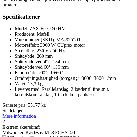
brugere.
Specifikationer
Model: ZSX Ec / 260 HM
Producent: Mafell
Varenummer (SKU): MA-925501
Motoreffekt: 3000 W CUprex motor
Spænding: 230 V / 50 Hz
Snitdybde: 260 mm
Snitdybde ved 45°: 184 mm
Snitdybde ved 60°: 130 mm
Kipområde: -60° til +60°
Omdrejningshastighed (tomgang): 3000–3600 1/min
Vægt: 13,3 kg
Leveres med: Parallelanslag, 2 kæder til fine snit,
kombiskruetrækker, 10 m kabel, papkasse
Seneste pris:
55177
kr.
Se detaljer
Mere information
2
Ekstrem skærekraft
Milwaukee Kædesav M18 FCHSC-0