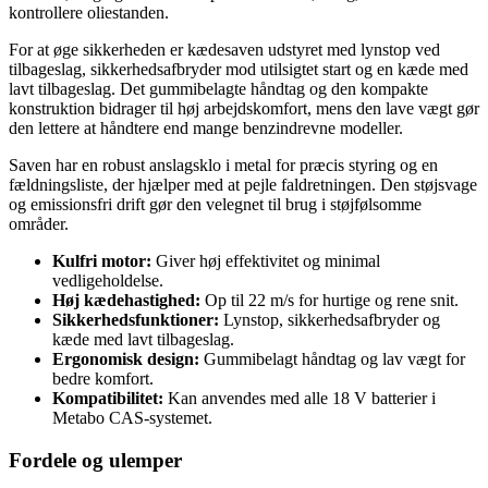
kontrollere oliestanden.
For at øge sikkerheden er kædesaven udstyret med lynstop ved
tilbageslag, sikkerhedsafbryder mod utilsigtet start og en kæde med
lavt tilbageslag. Det gummibelagte håndtag og den kompakte
konstruktion bidrager til høj arbejdskomfort, mens den lave vægt gør
den lettere at håndtere end mange benzindrevne modeller.
Saven har en robust anslagsklo i metal for præcis styring og en
fældningsliste, der hjælper med at pejle faldretningen. Den støjsvage
og emissionsfri drift gør den velegnet til brug i støjfølsomme
områder.
Kulfri motor:
Giver høj effektivitet og minimal
vedligeholdelse.
Høj kædehastighed:
Op til 22 m/s for hurtige og rene snit.
Sikkerhedsfunktioner:
Lynstop, sikkerhedsafbryder og
kæde med lavt tilbageslag.
Ergonomisk design:
Gummibelagt håndtag og lav vægt for
bedre komfort.
Kompatibilitet:
Kan anvendes med alle 18 V batterier i
Metabo CAS-systemet.
Fordele og ulemper