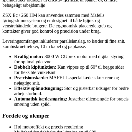
behageligt arbejdsmiljø.
ZSX Ec / 260 HM kan anvendes sammen med Mafells
føringsskinnesystem og er designet til både højre- og
venstrehåndede brugere. De ergonomisk placerede greb og
kontakter giver god kontrol og præcision under brug.
Leveringsomfanget inkluderer parallelanslag, to kæder til fine snit,
kombiskruetrækker, 10 m kabel og papkasse.
Kraftig motor:
3000 W CUprex motor med digital styring
for optimal ydeevne.
Dobbelt kipfunktion:
Kan vippes op til 60° til begge sider
for fleksible vinkelsnit.
Præcisionskæde:
MAFELL-specialkæde sikrer rene og
nøjagtige snit.
Effektiv spånudsugning:
Stor og justerbar udsuger for bedre
arbejdsforhold.
Automatisk kædesmøring:
Justerbar oliemængde for præcis
smøring uden spild.
Fordele og ulemper
Høj motoreffekt og præcis regulering