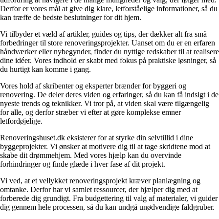
Derfor er vores mål at give dig klare, letforståelige informationer, så du
kan træffe de bedste beslutninger for dit hjem.
Vi tilbyder et væld af artikler, guides og tips, der dækker alt fra små
forbedringer til store renoveringsprojekter. Uanset om du er en erfaren
håndværker eller nybegynder, finder du nyttige redskaber til at realisere
dine idéer. Vores indhold er skabt med fokus på praktiske løsninger, så
du hurtigt kan komme i gang.
Vores hold af skribenter og eksperter brænder for byggeri og
renovering. De deler deres viden og erfaringer, så du kan få indsigt i de
nyeste trends og teknikker. Vi tror på, at viden skal være tilgængelig
for alle, og derfor stræber vi efter at gøre komplekse emner
letfordøjelige.
Renoveringshuset.dk eksisterer for at styrke din selvtillid i dine
byggeprojekter. Vi ønsker at motivere dig til at tage skridtene mod at
skabe dit drømmehjem. Med vores hjælp kan du overvinde
forhindringer og finde glæde i hver fase af dit projekt.
Vi ved, at et vellykket renoveringsprojekt kræver planlægning og
omtanke. Derfor har vi samlet ressourcer, der hjælper dig med at
forberede dig grundigt. Fra budgettering til valg af materialer, vi guider
dig gennem hele processen, så du kan undgå unødvendige faldgruber.