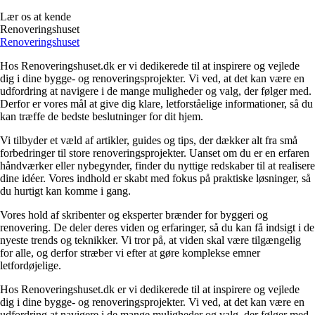
Lær os at kende
Renoveringshuset
Renoveringshuset
Hos Renoveringshuset.dk er vi dedikerede til at inspirere og vejlede
dig i dine bygge- og renoveringsprojekter. Vi ved, at det kan være en
udfordring at navigere i de mange muligheder og valg, der følger med.
Derfor er vores mål at give dig klare, letforståelige informationer, så du
kan træffe de bedste beslutninger for dit hjem.
Vi tilbyder et væld af artikler, guides og tips, der dækker alt fra små
forbedringer til store renoveringsprojekter. Uanset om du er en erfaren
håndværker eller nybegynder, finder du nyttige redskaber til at realisere
dine idéer. Vores indhold er skabt med fokus på praktiske løsninger, så
du hurtigt kan komme i gang.
Vores hold af skribenter og eksperter brænder for byggeri og
renovering. De deler deres viden og erfaringer, så du kan få indsigt i de
nyeste trends og teknikker. Vi tror på, at viden skal være tilgængelig
for alle, og derfor stræber vi efter at gøre komplekse emner
letfordøjelige.
Hos Renoveringshuset.dk er vi dedikerede til at inspirere og vejlede
dig i dine bygge- og renoveringsprojekter. Vi ved, at det kan være en
udfordring at navigere i de mange muligheder og valg, der følger med.