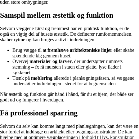
uden store ombygninger.
Samspil mellem æstetik og funktion
Selvom væggene først og fremmest har en praktisk funktion, er de
også en vigtig del af husets æstetik. De definerer rumfornemmelsen,
skaber rytme og kan bruges aktivt i indretningen.
Brug vægge til at
fremhæve arkitektoniske linjer
eller skabe
spændende kig gennem huset.
Overvej
materialer og farver
, der understøtter rummets
stemning – fx rå mursten i stuen eller glatte, lyse flader i
køkkenet.
Tænk på
møblering
allerede i planlægningsfasen, så væggene
understøtter indretningen i stedet for at begrænse den.
Når æstetik og funktion går hånd i hånd, får du et hjem, der både ser
godt ud og fungerer i hverdagen.
Få professionel sparring
Selvom du selv kan komme langt med planlægningen, kan det være en
stor fordel at inddrage en arkitekt eller bygningskonstruktør. De kan
hjælpe med at optimere vægplaceringen i forhold til lys, konstruktion