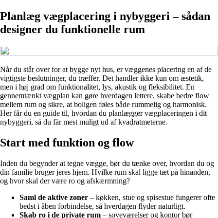
Planlæg vægplacering i nybyggeri – sådan
designer du funktionelle rum
Når du står over for at bygge nyt hus, er væggenes placering en af de
vigtigste beslutninger, du træffer. Det handler ikke kun om æstetik,
men i høj grad om funktionalitet, lys, akustik og fleksibilitet. En
gennemtænkt vægplan kan gøre hverdagen lettere, skabe bedre flow
mellem rum og sikre, at boligen føles både rummelig og harmonisk.
Her får du en guide til, hvordan du planlægger vægplaceringen i dit
nybyggeri, så du får mest muligt ud af kvadratmeterne.
Start med funktion og flow
Inden du begynder at tegne vægge, bør du tænke over, hvordan du og
din familie bruger jeres hjem. Hvilke rum skal ligge tæt på hinanden,
og hvor skal der være ro og afskærmning?
Saml de aktive zoner
– køkken, stue og spisestue fungerer ofte
bedst i åben forbindelse, så hverdagen flyder naturligt.
Skab ro i de private rum
– soveværelser og kontor bør