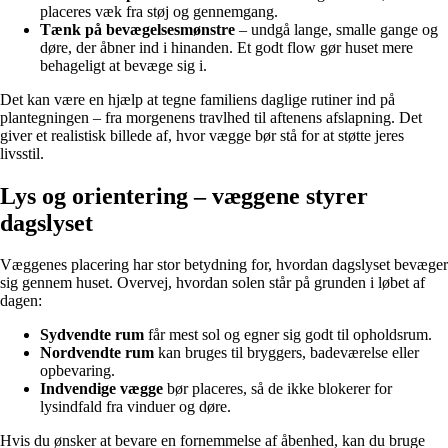
placeres væk fra støj og gennemgang.
Tænk på bevægelsesmønstre
– undgå lange, smalle gange og
døre, der åbner ind i hinanden. Et godt flow gør huset mere
behageligt at bevæge sig i.
Det kan være en hjælp at tegne familiens daglige rutiner ind på
plantegningen – fra morgenens travlhed til aftenens afslapning. Det
giver et realistisk billede af, hvor vægge bør stå for at støtte jeres
livsstil.
Lys og orientering – væggene styrer
dagslyset
Væggenes placering har stor betydning for, hvordan dagslyset bevæger
sig gennem huset. Overvej, hvordan solen står på grunden i løbet af
dagen:
Sydvendte rum
får mest sol og egner sig godt til opholdsrum.
Nordvendte rum
kan bruges til bryggers, badeværelse eller
opbevaring.
Indvendige vægge
bør placeres, så de ikke blokerer for
lysindfald fra vinduer og døre.
Hvis du ønsker at bevare en fornemmelse af åbenhed, kan du bruge