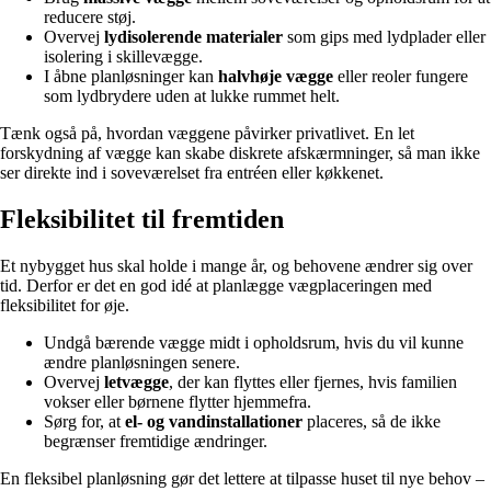
reducere støj.
Overvej
lydisolerende materialer
som gips med lydplader eller
isolering i skillevægge.
I åbne planløsninger kan
halvhøje vægge
eller reoler fungere
som lydbrydere uden at lukke rummet helt.
Tænk også på, hvordan væggene påvirker privatlivet. En let
forskydning af vægge kan skabe diskrete afskærmninger, så man ikke
ser direkte ind i soveværelset fra entréen eller køkkenet.
Fleksibilitet til fremtiden
Et nybygget hus skal holde i mange år, og behovene ændrer sig over
tid. Derfor er det en god idé at planlægge vægplaceringen med
fleksibilitet for øje.
Undgå bærende vægge midt i opholdsrum, hvis du vil kunne
ændre planløsningen senere.
Overvej
letvægge
, der kan flyttes eller fjernes, hvis familien
vokser eller børnene flytter hjemmefra.
Sørg for, at
el- og vandinstallationer
placeres, så de ikke
begrænser fremtidige ændringer.
En fleksibel planløsning gør det lettere at tilpasse huset til nye behov –