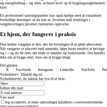
og energiforbrug – og sikre, at huset lever op til bygningsreglementets
krav.
En professionel sparringspartner kan også hjælpe med at visualisere
forskellige løsninger, så du kan se, hvordan små ændringer i
vægplaceringen påvirker rummenes oplevelse.
Et hjem, der fungerer i praksis
Den bedste vægplan er den, der får hverdagen til at glide ubesværet.
Når væggene er placeret med omtanke, føles huset intuitivt at bevæge
sig i – og du får rum, der både er smukke og funktionelle. Det handler
ikke om at bygge stort, men om at bygge klogt.
Del glæden
X
Facebook
Instagram
LinkedIn
YouTube
Pin
Nyhedsbrev: Tilmeld dig nu
Nyhedsbrevet, du faktisk har lyst til at læse.
Indtast din mail
Vær med
Jeg accepterer, at mine oplysninger håndteres i overensstemmelse
med persondatapolitikken.