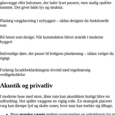
glasvægge eller halvmure, der lader lyset passere, men stadig opdeler
rummet. Det giver både lys og struktur.
Planlæg vægplacering i nybyggeri – sådan designer du funktionelle
rum
Rå beton som design: Når konstruktion bliver æstetik i moderne
byggeri
Indvendige døre, der passer til boligens planløsning – sådan vælger du
rigtigt
Forlæng facadebeklædningens levetid med regelmæssig
vedligeholdelse
Akustik og privatliv
I moderne huse med store, åbne rum kan akustikken hurtigt blive en
udfordring. Her spiller væggene en vigtig rolle. En strategisk placeret
væg kan dæmpe lyd og skabe zoner, hvor man kan trække sig tilbage.
Brug
massive vægge
mellem soveværelser og opholdsrum for at