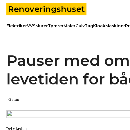
Renoveringshuset
Elektriker
VVS
Murer
Tømrer
Maler
Gulv
Tag
Kloak
Maskiner
Pr
Pauser med omt
levetiden for bå
2 min
Del glæden