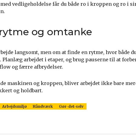
med vedligeholdelse får du både ro i kroppen og ro i si
en.
 rytme og omtanke
rbejde langsomt, men om at finde en rytme, hvor både du
 Planlæg arbejdet i etaper, og brug pauserne til at forb
 flow og færre afbrydelser.
 både maskinen og kroppen, bliver arbejdet ikke bare mere
kkert og holdbart.
Arbejdsmiljø
Håndværk
Gør-det-selv