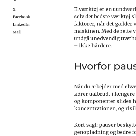
Elværktøj er en uundværl
X
selv det bedste værktøj s
Facebook
faktorer, når det gælder 
LinkedIn
maskinen. Med de rette v
Mail
undgå unødvendig træthed
– ikke hårdere.
Hvorfor pau
Når du arbejder med elvær
kører uafbrudt i længere
og komponenter slides hu
koncentrationen, og risik
Kort sagt: pauser beskytt
genopladning og bedre f