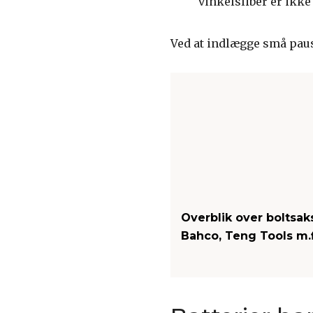
vinkelsliber er ikk
Ved at indlægge små pause
Overblik over boltsaks
Bahco, Teng Tools m.f