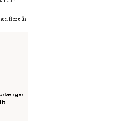
markant.
ed flere år.
orlænger
it