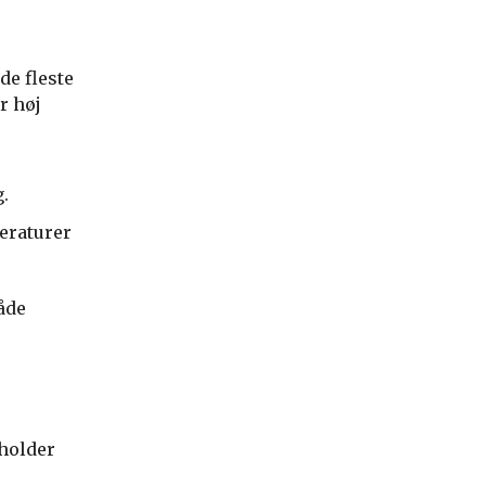
de fleste
r høj
.
eraturer
åde
 holder