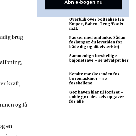
Åbn e-bogen nu
Overblik over boltsakse fra
Knipex, Bahco, Teng Tools
m.fl.
tadig brug
Pauser med omtanke: Sådan
forlænger du levetiden for
både dig og dit elværktøj
Sammenlign forskellige
bajonetsave – se udvalget her
slibning,
Kendte mærker inden for
boremaskiner – se
er kraft,
forskellene
Gør haven klar til foråret –
enkle gør-det-selv opgaver
for alle
ømmen og få
og en