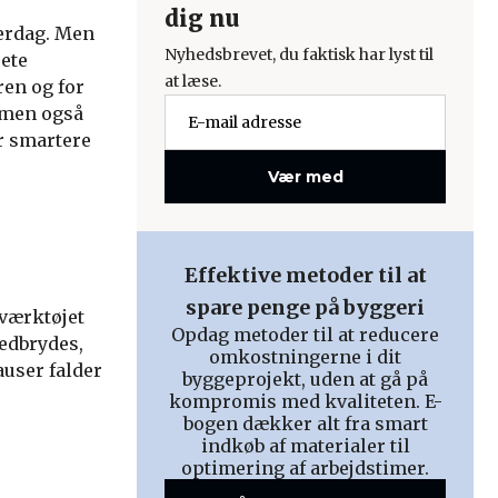
dig nu
erdag. Men
Nyhedsbrevet, du faktisk har lyst til
sete
at læse.
ren og for
, men også
r smartere
Vær med
Effektive metoder til at
spare penge på byggeri
 værktøjet
Opdag metoder til at reducere
nedbrydes,
omkostningerne i dit
user falder
byggeprojekt, uden at gå på
kompromis med kvaliteten. E-
bogen dækker alt fra smart
indkøb af materialer til
optimering af arbejdstimer.