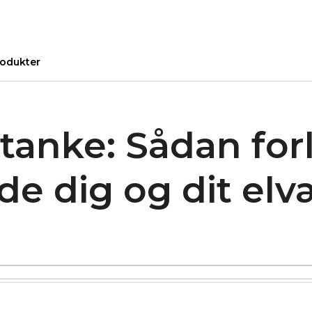
odukter
anke: Sådan for
de dig og dit elv