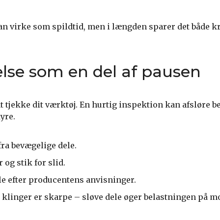
an virke som spildtid, men i længden sparer det både k
lse som en del af pausen
at tjekke dit værktøj. En hurtig inspektion kan afsløre
yre.
fra bevægelige dele.
og stik for slid.
e efter producentens anvisninger.
g klinger er skarpe – sløve dele øger belastningen på m