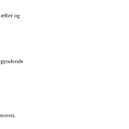
ræfter og
 begyndende
otoren.