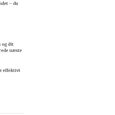
ndet – du
 og dit
erede næste
 effektivt