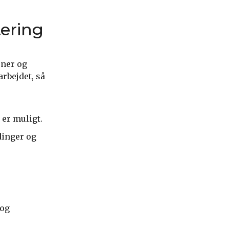
tering
oner og
arbejdet, så
er muligt.
dinger og
 og