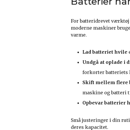
Batterier ha
For batteridrevet værktøj
moderne maskiner bruger, 
varme.
Lad batteriet hvile
e
Undgå at oplade i d
forkorter batteriets 
Skift mellem flere 
maskine og batteri tid
Opbevar batterier h
Små justeringer i din rut
deres kapacitet.