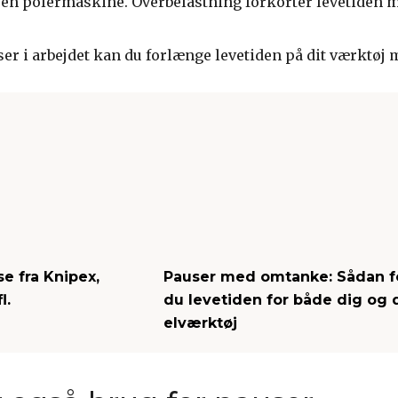
e en polermaskine. Overbelastning forkorter levetiden 
r i arbejdet kan du forlænge levetiden på dit værktøj m
e fra Knipex,
Pauser med omtanke: Sådan f
l.
du levetiden for både dig og d
elværktøj