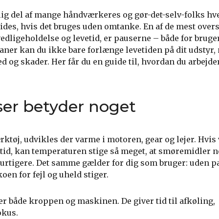
ig del af mange håndværkeres og gør-det-selv-folks hv
lides, hvis det bruges uden omtanke. En af de mest over
vedligeholdelse og levetid, er pauserne – både for bruge
aner kan du ikke bare forlænge levetiden på dit udstyr
 og skader. Her får du en guide til, hvordan du arbejde
ser betyder noget
ktøj, udvikles der varme i motoren, gear og lejer. Hvis
 tid, kan temperaturen stige så meget, at smøremidler 
rtigere. Det samme gælder for dig som bruger: uden pa
oen for fejl og uheld stiger.
er både kroppen og maskinen. De giver tid til afkøling,
okus.