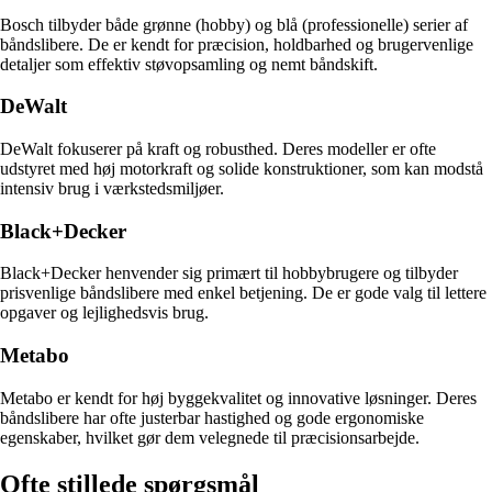
Bosch tilbyder både grønne (hobby) og blå (professionelle) serier af
båndslibere. De er kendt for præcision, holdbarhed og brugervenlige
detaljer som effektiv støvopsamling og nemt båndskift.
DeWalt
DeWalt fokuserer på kraft og robusthed. Deres modeller er ofte
udstyret med høj motorkraft og solide konstruktioner, som kan modstå
intensiv brug i værkstedsmiljøer.
Black+Decker
Black+Decker henvender sig primært til hobbybrugere og tilbyder
prisvenlige båndslibere med enkel betjening. De er gode valg til lettere
opgaver og lejlighedsvis brug.
Metabo
Metabo er kendt for høj byggekvalitet og innovative løsninger. Deres
båndslibere har ofte justerbar hastighed og gode ergonomiske
egenskaber, hvilket gør dem velegnede til præcisionsarbejde.
Ofte stillede spørgsmål