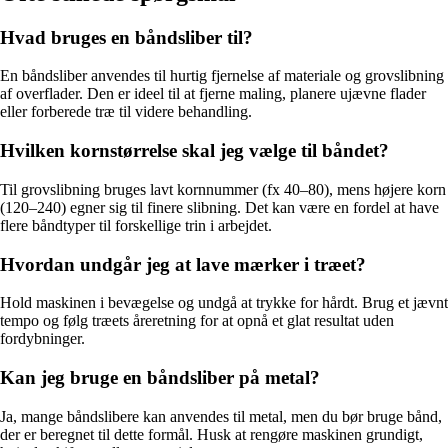
Hvad bruges en båndsliber til?
En båndsliber anvendes til hurtig fjernelse af materiale og grovslibning
af overflader. Den er ideel til at fjerne maling, planere ujævne flader
eller forberede træ til videre behandling.
Hvilken kornstørrelse skal jeg vælge til båndet?
Til grovslibning bruges lavt kornnummer (fx 40–80), mens højere korn
(120–240) egner sig til finere slibning. Det kan være en fordel at have
flere båndtyper til forskellige trin i arbejdet.
Hvordan undgår jeg at lave mærker i træet?
Hold maskinen i bevægelse og undgå at trykke for hårdt. Brug et jævnt
tempo og følg træets åreretning for at opnå et glat resultat uden
fordybninger.
Kan jeg bruge en båndsliber på metal?
Ja, mange båndslibere kan anvendes til metal, men du bør bruge bånd,
der er beregnet til dette formål. Husk at rengøre maskinen grundigt,