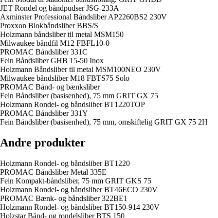
JET Rondel og båndpudser JSG-233A
Axminster Professional Båndsliber AP2260BS2 230V
Proxxon Blokbåndsliber BBS/S
Holzmann båndsliber til metal MSM150
Milwaukee båndfil M12 FBFL10-0
PROMAC Båndsliber 331C
Fein Båndsliber GHB 15-50 Inox
Holzmann Båndsliber til metal MSM100NEO 230V
Milwaukee båndsliber M18 FBTS75 Solo
PROMAC Bånd- og bænksliber
Fein Båndsliber (basisenhed), 75 mm GRIT GX 75
Holzmann Rondel- og båndsliber BT1220TOP
PROMAC Båndsliber 331Y
Fein Båndsliber (basisenhed), 75 mm, omskiftelig GRIT GX 75 2H
Andre produkter
Holzmann Rondel- og båndsliber BT1220
PROMAC Båndsliber Metal 335E
Fein Kompakt-båndsliber, 75 mm GRIT GKS 75
Holzmann Rondel- og båndsliber BT46ECO 230V
PROMAC Bænk- og båndsliber 322BE1
Holzmann Rondel- og båndsliber BT150-914 230V
Holzstar Bånd- og rondelsliber BTS 150