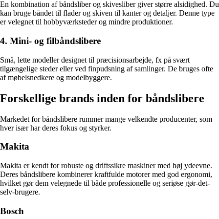
En kombination af båndsliber og skivesliber giver større alsidighed. Du
kan bruge båndet til flader og skiven til kanter og detaljer. Denne type
er velegnet til hobbyværksteder og mindre produktioner.
4. Mini- og filbåndslibere
Små, lette modeller designet til præcisionsarbejde, fx på svært
tilgængelige steder eller ved finpudsning af samlinger. De bruges ofte
af møbelsnedkere og modelbyggere.
Forskellige brands inden for båndslibere
Markedet for båndslibere rummer mange velkendte producenter, som
hver især har deres fokus og styrker.
Makita
Makita er kendt for robuste og driftssikre maskiner med høj ydeevne.
Deres båndslibere kombinerer kraftfulde motorer med god ergonomi,
hvilket gør dem velegnede til både professionelle og seriøse gør-det-
selv-brugere.
Bosch