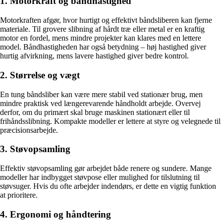
1. Motorkraft og båndhastighed
Motorkraften afgør, hvor hurtigt og effektivt båndsliberen kan fjerne
materiale. Til grovere slibning af hårdt træ eller metal er en kraftig
motor en fordel, mens mindre projekter kan klares med en lettere
model. Båndhastigheden har også betydning – høj hastighed giver
hurtig afvirkning, mens lavere hastighed giver bedre kontrol.
2. Størrelse og vægt
En tung båndsliber kan være mere stabil ved stationær brug, men
mindre praktisk ved længerevarende håndholdt arbejde. Overvej
derfor, om du primært skal bruge maskinen stationært eller til
frihåndsslibning. Kompakte modeller er lettere at styre og velegnede til
præcisionsarbejde.
3. Støvopsamling
Effektiv støvopsamling gør arbejdet både renere og sundere. Mange
modeller har indbygget støvpose eller mulighed for tilslutning til
støvsuger. Hvis du ofte arbejder indendørs, er dette en vigtig funktion
at prioritere.
4. Ergonomi og håndtering