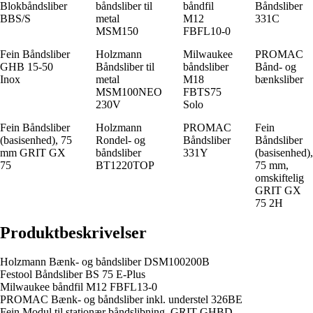
Blokbåndsliber
båndsliber til
båndfil
Båndsliber
BBS/S
metal
M12
331C
MSM150
FBFL10-0
Fein Båndsliber
Holzmann
Milwaukee
PROMAC
GHB 15-50
Båndsliber til
båndsliber
Bånd- og
Inox
metal
M18
bænksliber
MSM100NEO
FBTS75
230V
Solo
Fein Båndsliber
Holzmann
PROMAC
Fein
(basisenhed), 75
Rondel- og
Båndsliber
Båndsliber
mm GRIT GX
båndsliber
331Y
(basisenhed),
75
BT1220TOP
75 mm,
omskiftelig
GRIT GX
75 2H
Produktbeskrivelser
Holzmann Bænk- og båndsliber DSM100200B
Festool Båndsliber BS 75 E-Plus
Milwaukee båndfil M12 FBFL13-0
PROMAC Bænk- og båndsliber inkl. understel 326BE
Fein Modul til stationær båndslibning. GRIT GHBD