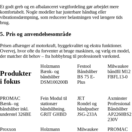
Et godt greb og en afbalanceret vægtfordeling gør arbejdet mere
komfortabelt. Nogle modeller har justerbare håndtag eller
vibrationsdæmpning, som reducerer belastningen ved længere tids
brug.
5. Pris og anvendelsesområde
Prisen afhænger af motorkraft, byggekvalitet og ekstra funktioner.
Overvej, hvor ofte du forventer at bruge maskinen, og vælg en model,
der matcher dit behov – fra hobbybrug til professionelt værksted.
Holzmann
Festool
Milwaukee
Bænk- og
Båndsliber
båndfil M12
Produkter
båndsliber
BS 75 E-
FBFL13-0
i fokus
DSM100200B
Plus
PROMAC
Fein Modul til
JET
Axminster
Bænk- og
stationær
Rondel og
Professional
båndsliber inkl.
båndslibning.
båndpudser
Båndsliber
understel 326BE
GRIT GHBD
JSG-233A
AP2260BS2
230V
Proxxon
Holzmann
Milwaukee
PROMAC