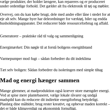
vælge produkter, der holder længere, kan repareres og er produceret
under ordentlige forhold. Det gælder alt fra elektronik til tøj og møbler.
Overvej, om du kan købe brugt, dele med andre eller låne i stedet for at
eje alt selv. Mange byer har deleordninger for værktøj, biler og endda
husholdningsapparater. Det reducerer både ressourceforbrug og affald.
Generatorer – praktiske råd til valg og sammenligning
Energimærket: Din nøgle til at forstå boligens energitilstand
Varmepumper mod fugt – sådan forbedrer du dit indeklima
Tæt selv boligen: Sådan forbedrer du isoleringen med simple tiltag
Mad og energi hænger sammen
Mange glemmer, at madproduktion også kræver store mængder energi.
Ved at spise mere plantebaseret, vælge lokale råvarer og undgå
madspild kan du reducere dit indirekte energiforbrug betydeligt.
Planlæg dine måltider, brug rester kreativt, og opbevar maden korrekt –
det er både klimavenligt og økonomisk fornuftigt.