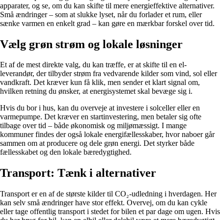
apparater, og se, om du kan skifte til mere energieffektive alternativer.
Små ændringer – som at slukke lyset, når du forlader et rum, eller
sænke varmen en enkelt grad – kan gøre en mærkbar forskel over tid.
Vælg grøn strøm og lokale løsninger
Et af de mest direkte valg, du kan træffe, er at skifte til en el-
leverandør, der tilbyder strøm fra vedvarende kilder som vind, sol eller
vandkraft. Det kræver kun få klik, men sender et klart signal om,
hvilken retning du ønsker, at energisystemet skal bevæge sig i.
Hvis du bor i hus, kan du overveje at investere i solceller eller en
varmepumpe. Det kræver en startinvestering, men betaler sig ofte
tilbage over tid – både økonomisk og miljømæssigt. I mange
kommuner findes der også lokale energifællesskaber, hvor naboer går
sammen om at producere og dele grøn energi. Det styrker både
fællesskabet og den lokale bæredygtighed.
Transport: Tænk i alternativer
Transport er en af de største kilder til CO₂-udledning i hverdagen. Her
kan selv små ændringer have stor effekt. Overvej, om du kan cykle
eller tage offentlig transport i stedet for bilen et par dage om ugen. Hvis