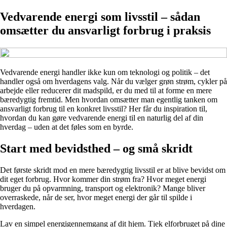
Vedvarende energi som livsstil – sådan
omsætter du ansvarligt forbrug i praksis
Vedvarende energi handler ikke kun om teknologi og politik – det
handler også om hverdagens valg. Når du vælger grøn strøm, cykler på
arbejde eller reducerer dit madspild, er du med til at forme en mere
bæredygtig fremtid. Men hvordan omsætter man egentlig tanken om
ansvarligt forbrug til en konkret livsstil? Her får du inspiration til,
hvordan du kan gøre vedvarende energi til en naturlig del af din
hverdag – uden at det føles som en byrde.
Start med bevidsthed – og små skridt
Det første skridt mod en mere bæredygtig livsstil er at blive bevidst om
dit eget forbrug. Hvor kommer din strøm fra? Hvor meget energi
bruger du på opvarmning, transport og elektronik? Mange bliver
overraskede, når de ser, hvor meget energi der går til spilde i
hverdagen.
Lav en simpel energigennemgang af dit hjem. Tjek elforbruget på dine