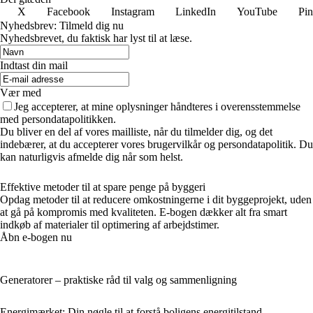
X
Facebook
Instagram
LinkedIn
YouTube
Pin
Nyhedsbrev: Tilmeld dig nu
Nyhedsbrevet, du faktisk har lyst til at læse.
Indtast din mail
Vær med
Jeg accepterer, at mine oplysninger håndteres i overensstemmelse
med persondatapolitikken.
Du bliver en del af vores mailliste, når du tilmelder dig, og det
indebærer, at du accepterer vores brugervilkår og persondatapolitik. Du
kan naturligvis afmelde dig når som helst.
Effektive metoder til at spare penge på byggeri
Opdag metoder til at reducere omkostningerne i dit byggeprojekt, uden
at gå på kompromis med kvaliteten. E-bogen dækker alt fra smart
indkøb af materialer til optimering af arbejdstimer.
Åbn e-bogen nu
Generatorer – praktiske råd til valg og sammenligning
Energimærket: Din nøgle til at forstå boligens energitilstand