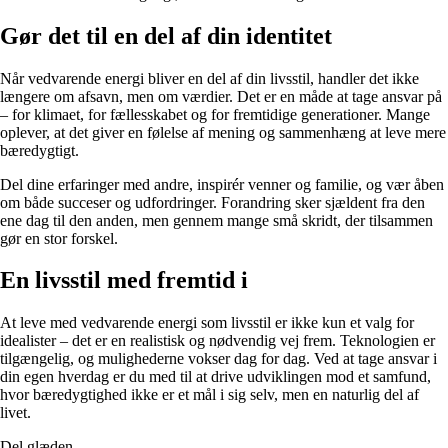
Gør det til en del af din identitet
Når vedvarende energi bliver en del af din livsstil, handler det ikke
længere om afsavn, men om værdier. Det er en måde at tage ansvar på
– for klimaet, for fællesskabet og for fremtidige generationer. Mange
oplever, at det giver en følelse af mening og sammenhæng at leve mere
bæredygtigt.
Del dine erfaringer med andre, inspirér venner og familie, og vær åben
om både succeser og udfordringer. Forandring sker sjældent fra den
ene dag til den anden, men gennem mange små skridt, der tilsammen
gør en stor forskel.
En livsstil med fremtid i
At leve med vedvarende energi som livsstil er ikke kun et valg for
idealister – det er en realistisk og nødvendig vej frem. Teknologien er
tilgængelig, og mulighederne vokser dag for dag. Ved at tage ansvar i
din egen hverdag er du med til at drive udviklingen mod et samfund,
hvor bæredygtighed ikke er et mål i sig selv, men en naturlig del af
livet.
Del glæden