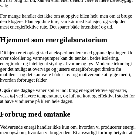
du har brug for bil, kan en elbil eller delebil være et mere bæredygtigt
valg.
For mange handler det ikke om at opgive bilen helt, men om at bruge
den klogere. Planlæg dine ture, samkør med kolleger, og vælg den
mest energieffektive rute. Det sparer både brændstof og tid.
Hjemmet som energilaboratorium
Dit hjem er et oplagt sted at eksperimentere med grønne løsninger. Ud
over solceller og varmepumper kan du tænke i bedre isolering,
energiruder og intelligent styring af varme og lys. Moderne teknologi
gør det muligt at overvåge og justere energiforbruget direkte fra
mobilen – og det kan være både sjovt og motiverende at følge med i,
hvordan forbruget falder.
Også dine daglige vaner spiller ind: brug energieffektive apparater,
vask tøj ved lavere temperaturer, og luft ud kort og effektivt i stedet for
at have vinduerne på klem hele dagen.
Forbrug med omtanke
Vedvarende energi handler ikke kun om, hvordan vi producerer energi,
men også om, hvordan vi bruger den. Et ansvarligt forbrug betyder at