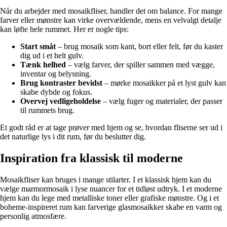
Når du arbejder med mosaikfliser, handler det om balance. For mange
farver eller mønstre kan virke overvældende, mens en velvalgt detalje
kan løfte hele rummet. Her er nogle tips:
Start småt
– brug mosaik som kant, bort eller felt, før du kaster
dig ud i et helt gulv.
Tænk helhed
– vælg farver, der spiller sammen med vægge,
inventar og belysning.
Brug kontraster bevidst
– mørke mosaikker på et lyst gulv kan
skabe dybde og fokus.
Overvej vedligeholdelse
– vælg fuger og materialer, der passer
til rummets brug.
Et godt råd er at tage prøver med hjem og se, hvordan fliserne ser ud i
det naturlige lys i dit rum, før du beslutter dig.
Inspiration fra klassisk til moderne
Mosaikfliser kan bruges i mange stilarter. I et klassisk hjem kan du
vælge marmormosaik i lyse nuancer for et tidløst udtryk. I et moderne
hjem kan du lege med metalliske toner eller grafiske mønstre. Og i et
boheme-inspireret rum kan farverige glasmosaikker skabe en varm og
personlig atmosfære.