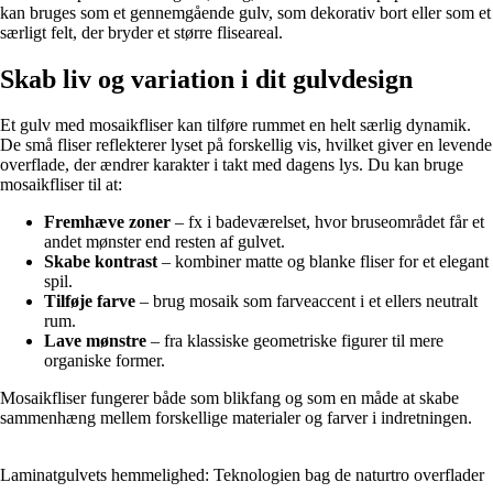
kan bruges som et gennemgående gulv, som dekorativ bort eller som et
særligt felt, der bryder et større fliseareal.
Skab liv og variation i dit gulvdesign
Et gulv med mosaikfliser kan tilføre rummet en helt særlig dynamik.
De små fliser reflekterer lyset på forskellig vis, hvilket giver en levende
overflade, der ændrer karakter i takt med dagens lys. Du kan bruge
mosaikfliser til at:
Fremhæve zoner
– fx i badeværelset, hvor bruseområdet får et
andet mønster end resten af gulvet.
Skabe kontrast
– kombiner matte og blanke fliser for et elegant
spil.
Tilføje farve
– brug mosaik som farveaccent i et ellers neutralt
rum.
Lave mønstre
– fra klassiske geometriske figurer til mere
organiske former.
Mosaikfliser fungerer både som blikfang og som en måde at skabe
sammenhæng mellem forskellige materialer og farver i indretningen.
Laminatgulvets hemmelighed: Teknologien bag de naturtro overflader