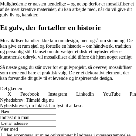
Mulighederne er næsten uendelige – og netop derfor er mosaikfliser et
af de mest kreative materialer, du kan arbejde med, når du vil give dit
gulv liv og karakter.
Et gulv, der fortæller en historie
Mosaikfliser handler ikke kun om design, men også om stemning. De
kan give et rum sjæl og fortælle en historie – om håndværk, tradition
og personlig stil. Uanset om du vælger et diskret mønster eller et
kunstnerisk udtryk, vil mosaikfliser altid tilføre dit hjem noget særligt.
Så næste gang du står over for et gulvprojekt, så overvej mosaikfliser
som mere end bare et praktisk valg. De er et dekorativt element, der
kan forvandle dit gulv til et levende og inspirerende design.
Del glæden
X
Facebook
Instagram
LinkedIn
YouTube
Pin
Nyhedsbrev: Tilmeld dig nu
Nyhedsbrevet, du faktisk har lyst til at læse.
Indtast din mail
Vær med
Jeg accepterer, at mine oplysninger håndteres i overensstemmelse