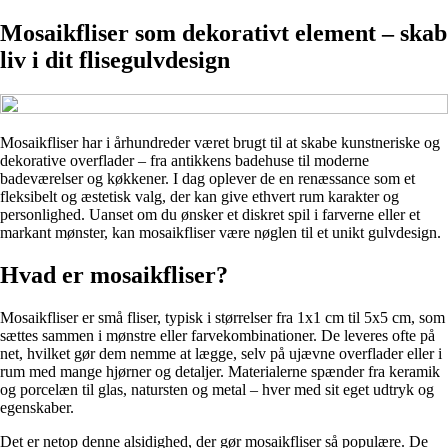
Mosaikfliser som dekorativt element – skab
liv i dit flisegulvdesign
Mosaikfliser har i århundreder været brugt til at skabe kunstneriske og
dekorative overflader – fra antikkens badehuse til moderne
badeværelser og køkkener. I dag oplever de en renæssance som et
fleksibelt og æstetisk valg, der kan give ethvert rum karakter og
personlighed. Uanset om du ønsker et diskret spil i farverne eller et
markant mønster, kan mosaikfliser være nøglen til et unikt gulvdesign.
Hvad er mosaikfliser?
Mosaikfliser er små fliser, typisk i størrelser fra 1x1 cm til 5x5 cm, som
sættes sammen i mønstre eller farvekombinationer. De leveres ofte på
net, hvilket gør dem nemme at lægge, selv på ujævne overflader eller i
rum med mange hjørner og detaljer. Materialerne spænder fra keramik
og porcelæn til glas, natursten og metal – hver med sit eget udtryk og
egenskaber.
Det er netop denne alsidighed, der gør mosaikfliser så populære. De