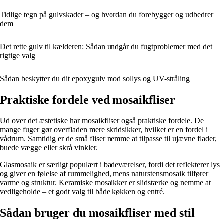
Tidlige tegn på gulvskader – og hvordan du forebygger og udbedrer
dem
Det rette gulv til kælderen: Sådan undgår du fugtproblemer med det
rigtige valg
Sådan beskytter du dit epoxygulv mod sollys og UV-stråling
Praktiske fordele ved mosaikfliser
Ud over det æstetiske har mosaikfliser også praktiske fordele. De
mange fuger gør overfladen mere skridsikker, hvilket er en fordel i
vådrum. Samtidig er de små fliser nemme at tilpasse til ujævne flader,
buede vægge eller skrå vinkler.
Glasmosaik er særligt populært i badeværelser, fordi det reflekterer lys
og giver en følelse af rummelighed, mens naturstensmosaik tilfører
varme og struktur. Keramiske mosaikker er slidstærke og nemme at
vedligeholde – et godt valg til både køkken og entré.
Sådan bruger du mosaikfliser med stil