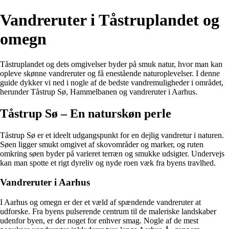
Vandreruter i Tåstruplandet og
omegn
Tåstruplandet og dets omgivelser byder på smuk natur, hvor man kan
opleve skønne vandreruter og få enestående naturoplevelser. I denne
guide dykker vi ned i nogle af de bedste vandremuligheder i området,
herunder Tåstrup Sø, Hammelbanen og vandreruter i Aarhus.
Tåstrup Sø – En naturskøn perle
Tåstrup Sø er et ideelt udgangspunkt for en dejlig vandretur i naturen.
Søen ligger smukt omgivet af skovområder og marker, og ruten
omkring søen byder på varieret terræn og smukke udsigter. Undervejs
kan man spotte et rigt dyreliv og nyde roen væk fra byens travlhed.
Vandreruter i Aarhus
I Aarhus og omegn er der et væld af spændende vandreruter at
udforske. Fra byens pulserende centrum til de maleriske landskaber
udenfor byen, er der noget for enhver smag. Nogle af de mest