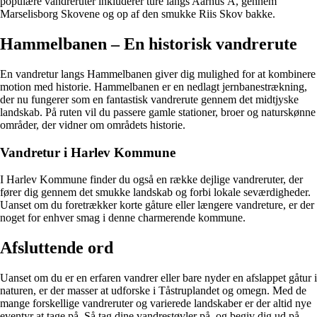
populære vandreruter inkluderer ture langs Aarhus Å, gennem
Marselisborg Skovene og op af den smukke Riis Skov bakke.
Hammelbanen – En historisk vandrerute
En vandretur langs Hammelbanen giver dig mulighed for at kombinere
motion med historie. Hammelbanen er en nedlagt jernbanestrækning,
der nu fungerer som en fantastisk vandrerute gennem det midtjyske
landskab. På ruten vil du passere gamle stationer, broer og naturskønne
områder, der vidner om områdets historie.
Vandretur i Harlev Kommune
I Harlev Kommune finder du også en række dejlige vandreruter, der
fører dig gennem det smukke landskab og forbi lokale seværdigheder.
Uanset om du foretrækker korte gåture eller længere vandreture, er der
noget for enhver smag i denne charmerende kommune.
Afsluttende ord
Uanset om du er en erfaren vandrer eller bare nyder en afslappet gåtur i
naturen, er der masser at udforske i Tåstruplandet og omegn. Med de
mange forskellige vandreruter og varierede landskaber er der altid nye
eventyr at tage på. Så tag dine vandrestøvler på, og begiv dig ud på