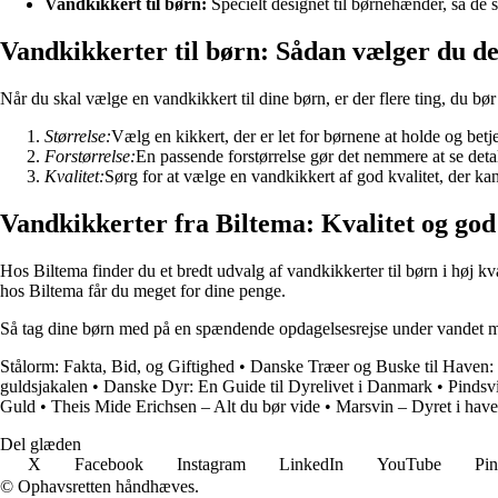
Vandkikkert til børn:
Specielt designet til børnehænder, så de 
Vandkikkerter til børn: Sådan vælger du de
Når du skal vælge en vandkikkert til dine børn, er der flere ting, du bør 
Størrelse:
Vælg en kikkert, der er let for børnene at holde og betj
Forstørrelse:
En passende forstørrelse gør det nemmere at se deta
Kvalitet:
Sørg for at vælge en vandkikkert af god kvalitet, der kan
Vandkikkerter fra Biltema: Kvalitet og god
Hos Biltema finder du et bredt udvalg af vandkikkerter til børn i høj 
hos Biltema får du meget for dine penge.
Så tag dine børn med på en spændende opdagelsesrejse under vandet m
Stålorm: Fakta, Bid, og Giftighed
•
Danske Træer og Buske til Haven:
guldsjakalen
•
Danske Dyr: En Guide til Dyrelivet i Danmark
•
Pindsvi
Guld
•
Theis Mide Erichsen – Alt du bør vide
•
Marsvin – Dyret i have
Del glæden
X
Facebook
Instagram
LinkedIn
YouTube
Pin
© Ophavsretten håndhæves.