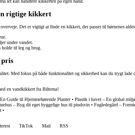
små let kan håndtere kikkerten på egen hånd.
n rigtige kikkert
overveje. Det er vigtigt at finde en kikkert, der passer til børnenes alder
ene.
ljer under vandet.
 holde til leg og brug.
 pris
kvalitet. Med fokus på både funktionalitet og sikkerhed kan du trygt la
ed en vandkikkert fra Biltema!
 En Guide til Hjemmehørende Planter
•
Plastik i havet – En global milj
nehus – Byg dit eget hyggelige hus til pindsvin
•
Fugledegård – Formid
t
•
terest
TikTok
Mail
RSS