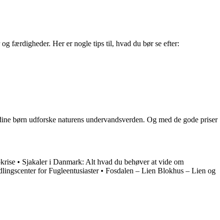
 og færdigheder. Her er nogle tips til, hvad du bør se efter:
de dine børn udforske naturens undervandsverden. Og med de gode priser
økrise
•
Sjakaler i Danmark: Alt hvad du behøver at vide om
lingscenter for Fugleentusiaster
•
Fosdalen – Lien Blokhus – Lien og