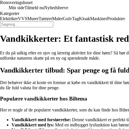
Renoveringshuset
Min side
Tilmeld nu
Nyhedsbreve
Kategorier
Elektriker
VVS
Murer
Tømrer
Maler
Gulv
Tag
Kloak
Maskiner
Produkter
Vandkikkerter: Et fantastisk red
Er du på udkig efter en sjov og lærerig aktivitet for dine børn? Så bø
udforske naturens skatte på en ny og spændende måde.
Vandkikkerter tilbud: Spar penge og få ful
Det behøver ikke at koste en formue at købe en vandkikkert til dine bør
du får fuld valuta for dine penge.
Populære vandkikkerter hos Biltema
Her er nogle af de populære vandkikkerter, som du kan finde hos Bilte
Vandkikkert med forstørrelse:
Denne vandkikkert er perfekt til
Vandkikkert med lys:
Med en indbygget lysfunktion kan børnen