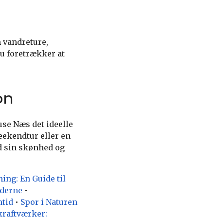
 vandreture,
du foretrækker at
on
se Næs det ideelle
eekendtur eller en
d sin skønhed og
ing: En Guide til
aderne
•
mtid
•
Spor i Naturen
raftværker: