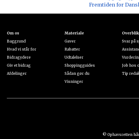
Fremtiden for Dans
Om os
Materiale
Overbli
Baggrund
Gaver
Svar på 
Hvad vi står for
Rabatter
Assistan
Bidragydere
Udtalelser
Vurderi
Giv et bidrag
Shoppingguides
Job hos 
Afdelinger
Sådan gør du
Tip reda
Visninger
© Ophavsretten h