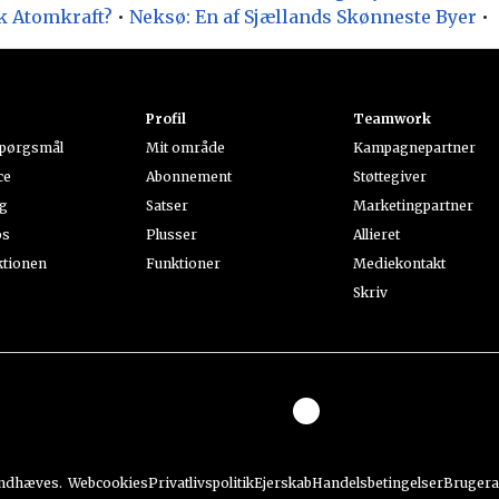
k Atomkraft?
•
Neksø: En af Sjællands Skønneste Byer
•
k
Profil
Teamwork
spørgsmål
Mit område
Kampagnepartner
ce
Abonnement
Støttegiver
ng
Satser
Marketingpartner
os
Plusser
Allieret
ktionen
Funktioner
Mediekontakt
Skriv
åndhæves.
Webcookies
Privatlivspolitik
Ejerskab
Handelsbetingelser
Bruger