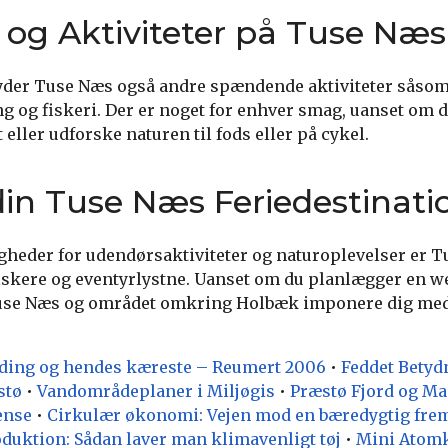
r og Aktiviteter på Tuse Næs
byder Tuse Næs også andre spændende aktiviteter såsom
ng og fiskeri. Der er noget for enhver smag, uanset om 
 eller udforske naturen til fods eller på cykel.
in Tuse Næs Feriedestinati
eder for udendørsaktiviteter og naturoplevelser er Tu
lskere og eventyrlystne. Uanset om du planlægger en w
 Tuse Næs og området omkring Holbæk imponere dig me
ding og hendes kæreste – Reumert 2006
•
Feddet Betydn
stø
•
Vandområdeplaner i Miljøgis
•
Præstø Fjord og M
ense
•
Cirkulær økonomi: Vejen mod en bæredygtig fre
duktion: Sådan laver man klimavenligt tøj
•
Mini Atomk