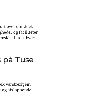
kort over området.
gheder og faciliteter
området har at byde
 på Tuse
bæk Vandrerhjem
gt og afslappende