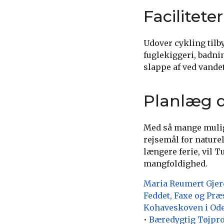
Facilitete
Udover cykling til
fuglekiggeri, badni
slappe af ved vandet
Planlæg d
Med så mange muligh
rejsemål for nature
længere ferie, vil
mangfoldighed.
Maria Reumert Gjer
Feddet, Faxe og Præ
Kohaveskoven i Od
•
Bæredygtig Tøjpro