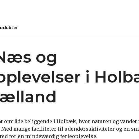
odukter
Næs og
oplevelser i Hol
jælland
t område beliggende i Holbæk, hvor naturen og vandet
Med mange faciliteter til udendørsaktiviteter og en s
sted for en mindeværdig ferieoplevelse.