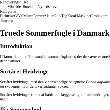
Renoveringshuset
Min side
Tilmeld nu
Nyhedsbreve
Kategorier
Elektriker
VVS
Murer
Tømrer
Maler
Gulv
Tag
Kloak
Maskiner
Produkter
Truede Sommerfugle i Danmark: 
Introduktion
I Danmark er der flere smukke sommerfuglearter, der desværre er truede
denne artikel.
Sortåret Hvidvinge
Sortåret hvidvinge, med den videnskabelige betegnelse
Pontia daplidic
og skovenge, hvor dens værtsplanter vokser.
Sortåret hvidvinge er truet af habitatødelæggelse og klimaforandringer,
natur.
Ilia Sommerfugl