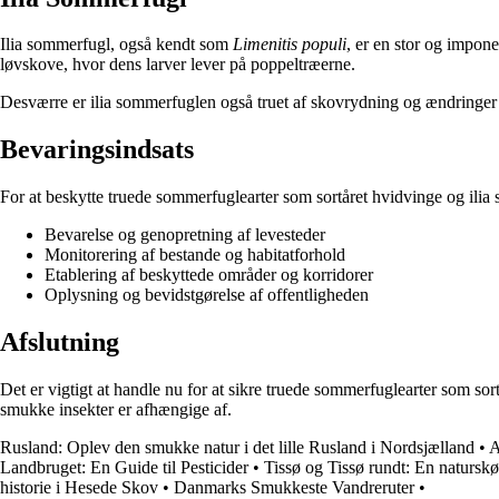
Ilia sommerfugl, også kendt som
Limenitis populi
, er en stor og impone
løvskove, hvor dens larver lever på poppeltræerne.
Desværre er ilia sommerfuglen også truet af skovrydning og ændringer 
Bevaringsindsats
For at beskytte truede sommerfuglearter som sortåret hvidvinge og ilia
Bevarelse og genopretning af levesteder
Monitorering af bestande og habitatforhold
Etablering af beskyttede områder og korridorer
Oplysning og bevidstgørelse af offentligheden
Afslutning
Det er vigtigt at handle nu for at sikre truede sommerfuglearter som s
smukke insekter er afhængige af.
Rusland: Oplev den smukke natur i det lille Rusland i Nordsjælland
•
A
Landbruget: En Guide til Pesticider
•
Tissø og Tissø rundt: En natursk
historie i Hesede Skov
•
Danmarks Smukkeste Vandreruter
•