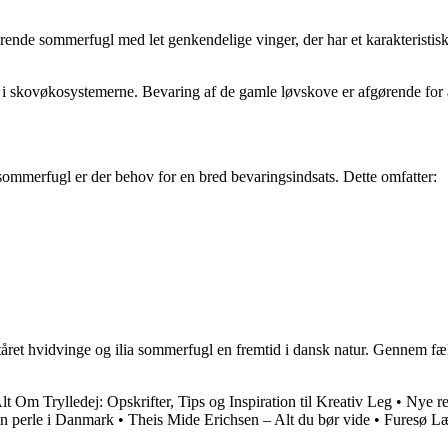
rende sommerfugl med let genkendelige vinger, der har et karakteristisk 
i skovøkosystemerne. Bevaring af de gamle løvskove er afgørende for a
 sommerfugl er der behov for en bred bevaringsindsats. Dette omfatter:
ortåret hvidvinge og ilia sommerfugl en fremtid i dansk natur. Gennem f
lt Om Trylledej: Opskrifter, Tips og Inspiration til Kreativ Leg
•
Nye re
øn perle i Danmark
•
Theis Mide Erichsen – Alt du bør vide
•
Furesø Læ