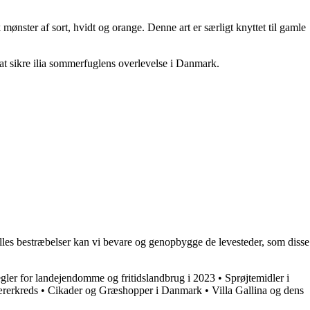
mønster af sort, hvidt og orange. Denne art er særligt knyttet til gamle
t sikre ilia sommerfuglens overlevelse i Danmark.
ælles bestræbelser kan vi bevare og genopbygge de levesteder, som disse
gler for landejendomme og fritidslandbrug i 2023
•
Sprøjtemidler i
rerkreds
•
Cikader og Græshopper i Danmark
•
Villa Gallina og dens