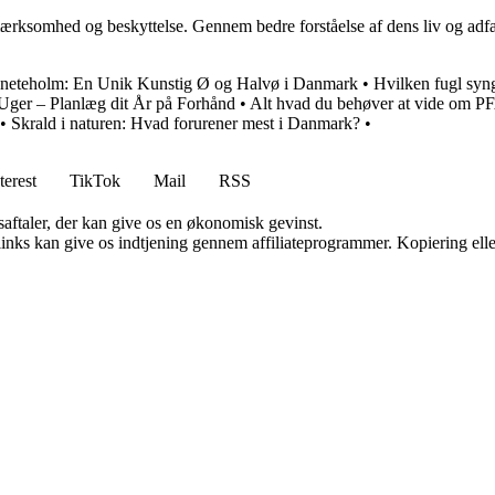
rksomhed og beskyttelse. Gennem bedre forståelse af dens liv og adfær
neteholm: En Unik Kunstig Ø og Halvø i Danmark
•
Hvilken fugl syn
ger – Planlæg dit År på Forhånd
•
Alt hvad du behøver at vide om PF
•
Skrald i naturen: Hvad forurener mest i Danmark?
•
terest
TikTok
Mail
RSS
saftaler, der kan give os en økonomisk gevinst.
 links kan give os indtjening gennem affiliateprogrammer. Kopiering elle