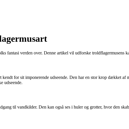
flagermusart
ks fantasi verden over. Denne artikel vil udforske troldflagermusens ka
kendt for sit imponerende udseende. Den har en stor krop dækket af mør
kke udseende.
dgang til vandkilder. Den kan også ses i huler og grotter, hvor den sk