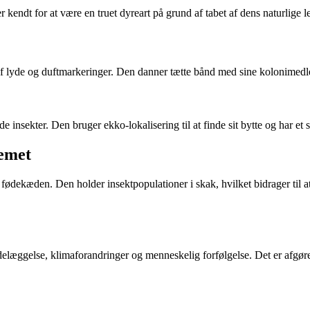
 kendt for at være en truet dyreart på grund af tabet af dens naturlige 
f lyde og duftmarkeringer. Den danner tætte bånd med sine kolonimedle
nsekter. Den bruger ekko-lokalisering til at finde sit bytte og har et ska
temet
i fødekæden. Den holder insektpopulationer i skak, hvilket bidrager til 
delæggelse, klimaforandringer og menneskelig forfølgelse. Det er afgøren