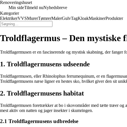
Renoveringshuset
Min side
Tilmeld nu
Nyhedsbreve
Kategorier
Elektriker
VVS
Murer
Tømrer
Maler
Gulv
Tag
Kloak
Maskiner
Produkter
Troldflagermus – Den mystiske 
Troldflagermusen er en fascinerende og mystisk skabning, der fanger fol
1. Troldflagermusens udseende
Troldflagermusen, eller Rhinolophus ferrumequinum, er en flagermusart 
Troldflagermusens næse ligner en hestes sko, hvilket giver den sit uni
2. Troldflagermusens habitat
Troldflagermusen foretrækker at bo i skovområder med tætte træer og a
mest aktiv om natten og jager insekter i skumringen.
2.1 Troldflagermusens udbredelse