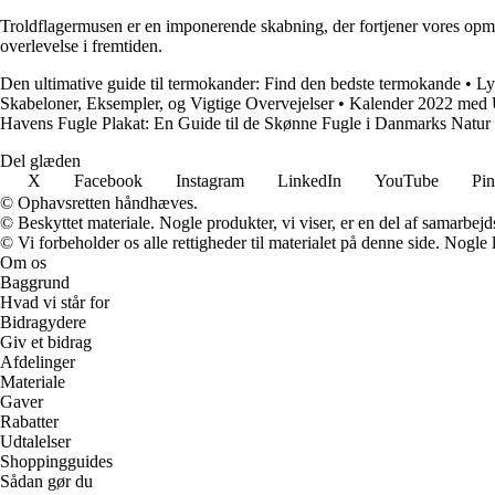
Troldflagermusen er en imponerende skabning, der fortjener vores opmæ
overlevelse i fremtiden.
Den ultimative guide til termokander: Find den bedste termokande
•
Ly
Skabeloner, Eksempler, og Vigtige Overvejelser
•
Kalender 2022 med U
Havens Fugle Plakat: En Guide til de Skønne Fugle i Danmarks Natur
Del glæden
X
Facebook
Instagram
LinkedIn
YouTube
Pin
© Ophavsretten håndhæves.
© Beskyttet materiale. Nogle produkter, vi viser, er en del af samarbejd
© Vi forbeholder os alle rettigheder til materialet på denne side. Nogle
Om os
Baggrund
Hvad vi står for
Bidragydere
Giv et bidrag
Afdelinger
Materiale
Gaver
Rabatter
Udtalelser
Shoppingguides
Sådan gør du