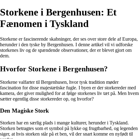
Storkene i Bergenhusen: Et
Fænomen i Tyskland
Storkene er fascinerende skabninger, der ses over store dele af Europa,
herunder i den tyske by Bergenhusen. I denne artikel vil vi udforske
storkenes liv og de spændende observationer, der er blevet gjort om
dem.
Hvorfor Storkene i Bergenhusen?
Storkene valfarter til Bergenhusen, hvor tysk tradition møder
fascination for disse majestætiske fugle. I byen er der storkereder med
kamera, der giver mulighed for at følge storkenes liv tæt på. Men hvem
sætter egentlig disse storkereder op, og hvorfor?
Den Magiske Stork
Storken har en særlig plads i mange kulturer, herunder i Tyskland.
Storken betragtes som et symbol på lykke og frugtbarhed, og legenden
siger, at hvis storken står på et ben, vil der snart komme en nyfødt til