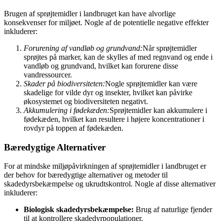
Brugen af sprøjtemidler i landbruget kan have alvorlige
konsekvenser for miljøet. Nogle af de potentielle negative effekter
inkluderer:
Forurening af vandløb og grundvand:
Når sprøjtemidler
sprøjtes på marker, kan de skylles af med regnvand og ende i
vandløb og grundvand, hvilket kan forurene disse
vandressourcer.
Skader på biodiversiteten:
Nogle sprøjtemidler kan være
skadelige for vilde dyr og insekter, hvilket kan påvirke
økosystemet og biodiversiteten negativt.
Akkumulering i fødekæden:
Sprøjtemidler kan akkumulere i
fødekæden, hvilket kan resultere i højere koncentrationer i
rovdyr på toppen af fødekæden.
Bæredygtige Alternativer
For at mindske miljøpåvirkningen af sprøjtemidler i landbruget er
der behov for bæredygtige alternativer og metoder til
skadedyrsbekæmpelse og ukrudtskontrol. Nogle af disse alternativer
inkluderer:
Biologisk skadedyrsbekæmpelse:
Brug af naturlige fjender
til at kontrollere skadedyrpopulationer.