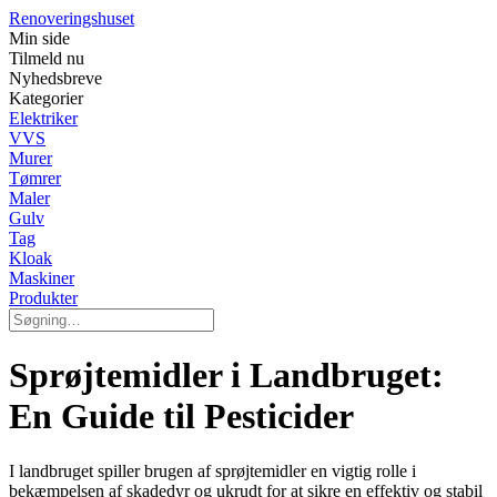
Renoveringshuset
Min side
Tilmeld nu
Nyhedsbreve
Kategorier
Elektriker
VVS
Murer
Tømrer
Maler
Gulv
Tag
Kloak
Maskiner
Produkter
Sprøjtemidler i Landbruget:
En Guide til Pesticider
I landbruget spiller brugen af sprøjtemidler en vigtig rolle i
bekæmpelsen af skadedyr og ukrudt for at sikre en effektiv og stabil