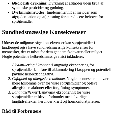
Økologisk dyrkning:
Dyrkning af afgrøder uden brug af
syntetiske pesticider og gødning.
Dyrkningsmetoder:
Implementering af metoder som
afgrøderotation og afgræsning for at reducere behovet for
sprøjtemidler.
Sundhedsmæssige Konsekvenser
Udover de miljømæssige konsekvenser kan sprøjtemidler i
landbruget også have sundhedsmæssige konsekvenser for
mennesker, der er udsat for dem gennem fødevarer eller miljøet.
Nogle potentielle helbredsmæssige risici inkluderer:
Akkumulering i kroppen:
Langvarig eksponering for
sprøjtemidler kan føre til akkumulering i kroppen og potentielt
påvirke helbredet negativt.
Giftighed og allergiske reaktioner:
Nogle mennesker kan være
mere følsomme over for visse sprøjtemidler og opleve
allergiske reaktioner eller forgiftningssymptomer.
Langtidseffekter:
Langvarig eksponering for visse
sprøjtemidler er blevet forbundet med alvorlige
langtidseffekter, herunder kræft og hormonforstyrrelser.
Råd til Forbrugere