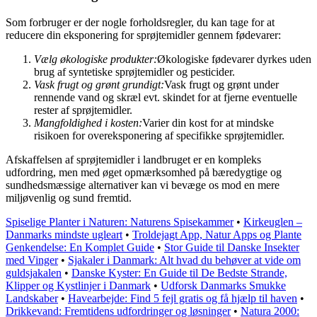
Som forbruger er der nogle forholdsregler, du kan tage for at
reducere din eksponering for sprøjtemidler gennem fødevarer:
Vælg økologiske produkter:
Økologiske fødevarer dyrkes uden
brug af syntetiske sprøjtemidler og pesticider.
Vask frugt og grønt grundigt:
Vask frugt og grønt under
rennende vand og skræl evt. skindet for at fjerne eventuelle
rester af sprøjtemidler.
Mangfoldighed i kosten:
Varier din kost for at mindske
risikoen for overeksponering af specifikke sprøjtemidler.
Afskaffelsen af sprøjtemidler i landbruget er en kompleks
udfordring, men med øget opmærksomhed på bæredygtige og
sundhedsmæssige alternativer kan vi bevæge os mod en mere
miljøvenlig og sund fremtid.
Spiselige Planter i Naturen: Naturens Spisekammer
•
Kirkeuglen –
Danmarks mindste ugleart
•
Troldejagt App, Natur Apps og Plante
Genkendelse: En Komplet Guide
•
Stor Guide til Danske Insekter
med Vinger
•
Sjakaler i Danmark: Alt hvad du behøver at vide om
guldsjakalen
•
Danske Kyster: En Guide til De Bedste Strande,
Klipper og Kystlinjer i Danmark
•
Udforsk Danmarks Smukke
Landskaber
•
Havearbejde: Find 5 fejl gratis og få hjælp til haven
•
Drikkevand: Fremtidens udfordringer og løsninger
•
Natura 2000: