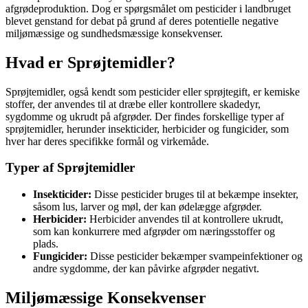
afgrødeproduktion. Dog er spørgsmålet om pesticider i landbruget
blevet genstand for debat på grund af deres potentielle negative
miljømæssige og sundhedsmæssige konsekvenser.
Hvad er Sprøjtemidler?
Sprøjtemidler, også kendt som pesticider eller sprøjtegift, er kemiske
stoffer, der anvendes til at dræbe eller kontrollere skadedyr,
sygdomme og ukrudt på afgrøder. Der findes forskellige typer af
sprøjtemidler, herunder insekticider, herbicider og fungicider, som
hver har deres specifikke formål og virkemåde.
Typer af Sprøjtemidler
Insekticider:
Disse pesticider bruges til at bekæmpe insekter,
såsom lus, larver og møl, der kan ødelægge afgrøder.
Herbicider:
Herbicider anvendes til at kontrollere ukrudt,
som kan konkurrere med afgrøder om næringsstoffer og
plads.
Fungicider:
Disse pesticider bekæmper svampeinfektioner og
andre sygdomme, der kan påvirke afgrøder negativt.
Miljømæssige Konsekvenser