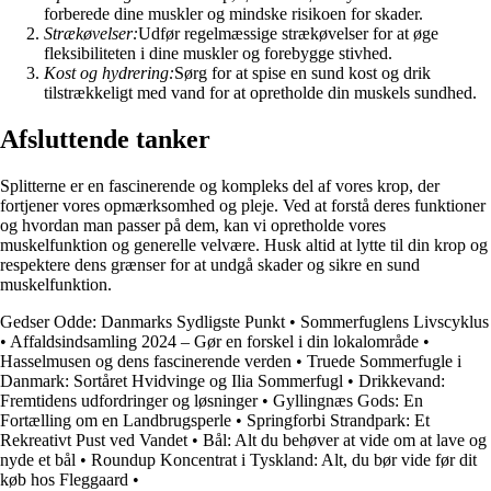
forberede dine muskler og mindske risikoen for skader.
Strækøvelser:
Udfør regelmæssige strækøvelser for at øge
fleksibiliteten i dine muskler og forebygge stivhed.
Kost og hydrering:
Sørg for at spise en sund kost og drik
tilstrækkeligt med vand for at opretholde din muskels sundhed.
Afsluttende tanker
Splitterne er en fascinerende og kompleks del af vores krop, der
fortjener vores opmærksomhed og pleje. Ved at forstå deres funktioner
og hvordan man passer på dem, kan vi opretholde vores
muskelfunktion og generelle velvære. Husk altid at lytte til din krop og
respektere dens grænser for at undgå skader og sikre en sund
muskelfunktion.
Gedser Odde: Danmarks Sydligste Punkt
•
Sommerfuglens Livscyklus
•
Affaldsindsamling 2024 – Gør en forskel i din lokalområde
•
Hasselmusen og dens fascinerende verden
•
Truede Sommerfugle i
Danmark: Sortåret Hvidvinge og Ilia Sommerfugl
•
Drikkevand:
Fremtidens udfordringer og løsninger
•
Gyllingnæs Gods: En
Fortælling om en Landbrugsperle
•
Springforbi Strandpark: Et
Rekreativt Pust ved Vandet
•
Bål: Alt du behøver at vide om at lave og
nyde et bål
•
Roundup Koncentrat i Tyskland: Alt, du bør vide før dit
køb hos Fleggaard
•