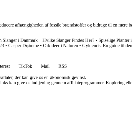
t reducere afhængigheden af fossile brændstoffer og bidrage til en mere 
 Slanger i Danmark – Hvilke Slanger Findes Her?
•
Spiselige Planter
023
•
Casper Drømme
•
Orkideer i Naturen
•
Gyldenris: En guide til den
terest
TikTok
Mail
RSS
saftaler, der kan give os en økonomisk gevinst.
 links kan give os indtjening gennem affiliateprogrammer. Kopiering elle