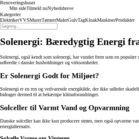
Renoveringshuset
Min side
Tilmeld nu
Nyhedsbreve
Kategorier
Elektriker
VVS
Murer
Tømrer
Maler
Gulv
Tag
Kloak
Maskiner
Produkter
Solenergi: Bæredygtig Energi fr
Solenergi, også kendt som solenergi, har vundet frem som en populær 
udbredte i danske husholdninger og virksomheder.
Er Solenergi Godt for Miljøet?
Solenergi er en ren og vedvarende energikilde, der ikke udleder skadel
bidrager dermed til at bekæmpe klimaforandringer.
Solceller til Varmt Vand og Opvarmning
Danske solceller kan ikke kun producere strøm, men også opvarme vand t
energialternativ.
Solcelle Varme om Vinteren