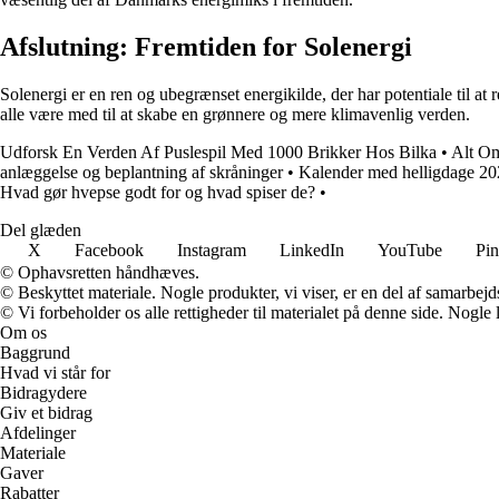
Afslutning: Fremtiden for Solenergi
Solenergi er en ren og ubegrænset energikilde, der har potentiale til a
alle være med til at skabe en grønnere og mere klimavenlig verden.
Udforsk En Verden Af Puslespil Med 1000 Brikker Hos Bilka
•
Alt Om
anlæggelse og beplantning af skråninger
•
Kalender med helligdage 2
Hvad gør hvepse godt for og hvad spiser de?
•
Del glæden
X
Facebook
Instagram
LinkedIn
YouTube
Pin
© Ophavsretten håndhæves.
© Beskyttet materiale. Nogle produkter, vi viser, er en del af samarbejd
© Vi forbeholder os alle rettigheder til materialet på denne side. Nogle
Om os
Baggrund
Hvad vi står for
Bidragydere
Giv et bidrag
Afdelinger
Materiale
Gaver
Rabatter