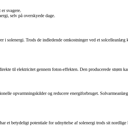
t er svagere.
nergi, selv på overskyede dage.
terer i solenergi. Trods de indledende omkostninger ved et solcelleanlæ
rekte til elektricitet gennem foton-effekten. Den producerede strøm kan e
aditionelle opvarmningskilder og reducere energiforbruget. Solvarmeanl
ar et betydeligt potentiale for udnyttelse af solenergi trods sit nordlig