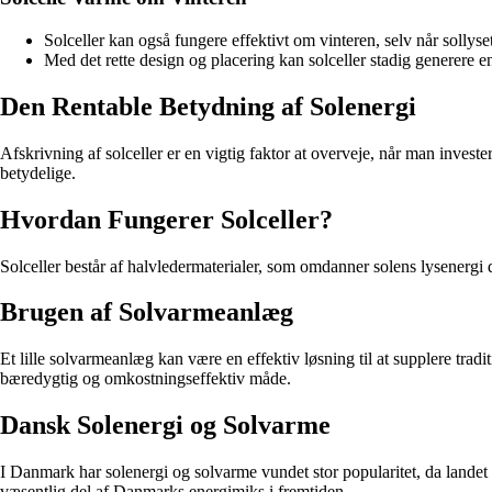
Solceller kan også fungere effektivt om vinteren, selv når sollyse
Med det rette design og placering kan solceller stadig generere e
Den Rentable Betydning af Solenergi
Afskrivning af solceller er en vigtig faktor at overveje, når man inves
betydelige.
Hvordan Fungerer Solceller?
Solceller består af halvledermaterialer, som omdanner solens lysenergi di
Brugen af Solvarmeanlæg
Et lille solvarmeanlæg kan være en effektiv løsning til at supplere tr
bæredygtig og omkostningseffektiv måde.
Dansk Solenergi og Solvarme
I Danmark har solenergi og solvarme vundet stor popularitet, da landet h
væsentlig del af Danmarks energimiks i fremtiden.