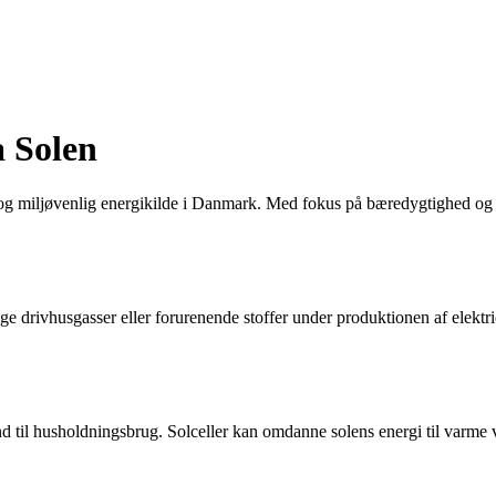
a Solen
og miljøvenlig energikilde i Danmark. Med fokus på bæredygtighed og g
ige drivhusgasser eller forurenende stoffer under produktionen af elek
il husholdningsbrug. Solceller kan omdanne solens energi til varme ved 