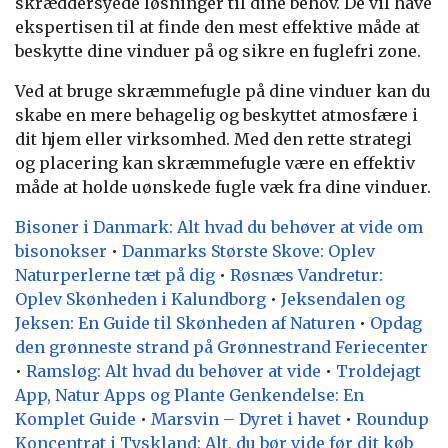
skræddersyede løsninger til dine behov. De vil have
ekspertisen til at finde den mest effektive måde at
beskytte dine vinduer på og sikre en fuglefri zone.
Ved at bruge skræmmefugle på dine vinduer kan du
skabe en mere behagelig og beskyttet atmosfære i
dit hjem eller virksomhed. Med den rette strategi
og placering kan skræmmefugle være en effektiv
måde at holde uønskede fugle væk fra dine vinduer.
Bisoner i Danmark: Alt hvad du behøver at vide om
bisonokser
•
Danmarks Største Skove: Oplev
Naturperlerne tæt på dig
•
Røsnæs Vandretur:
Oplev Skønheden i Kalundborg
•
Jeksendalen og
Jeksen: En Guide til Skønheden af Naturen
•
Opdag
den grønneste strand på Grønnestrand Feriecenter
•
Ramsløg: Alt hvad du behøver at vide
•
Troldejagt
App, Natur Apps og Plante Genkendelse: En
Komplet Guide
•
Marsvin – Dyret i havet
•
Roundup
Koncentrat i Tyskland: Alt, du bør vide før dit køb