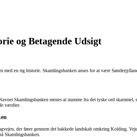
rie og Betagende Udsigt
ed en rig historie. Skamlingsbanken anses for at være Sønderjyllands h
 Navnet Skamlingsbanken menes at stamme fra det tyske ord skammel, s
le værdier.
ken
vejen, der fører gennem det bakkede landskab omkring Kolding. Vejen 
 på Skamlingsbanken.