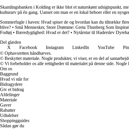
Skamlingsbanken i Kolding er ikke blot et naturskønt udsigtspunkt, men
kulturarv på én gang. Uanset om man er en lokal beboer eller en nysgerr
Sommerfugle i haven: Hvad spiser de og hvordan kan du tiltrække fler
blive?
•
Små Mennesker, Store Drømme: Greta Thunberg Som Inspirat
Fodtøj
•
Bæredygtighed: Hvad er det?
•
Nytårstur til Haderslev Dyreh
Del glæden
X
Facebook
Instagram
LinkedIn
YouTube
Pin
© Ophavsretten håndhæves.
© Beskyttet materiale. Nogle produkter, vi viser, er en del af samarbejd
© Vi forbeholder os alle rettigheder til materialet på denne side. Nogle
Om os
Baggrund
Hvad vi står for
Bidragydere
Giv et bidrag
Afdelinger
Materiale
Gaver
Rabatter
Udtalelser
Shoppingguides
Sådan gør du