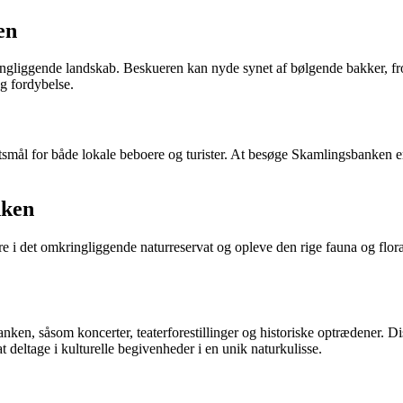
en
liggende landskab. Beskueren kan nyde synet af bølgende bakker, frodi
g fordybelse.
mål for både lokale beboere og turister. At besøge Skamlingsbanken er 
nken
e i det omkringliggende naturreservat og opleve den rige fauna og flora
en, såsom koncerter, teaterforestillinger og historiske optrædener. Disse
 deltage i kulturelle begivenheder i en unik naturkulisse.