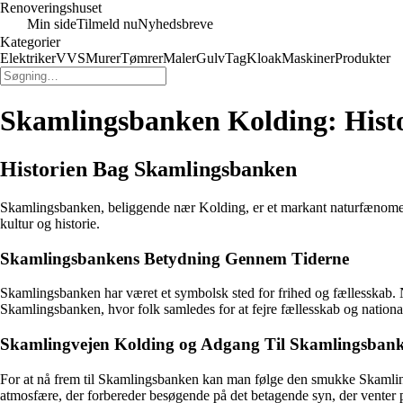
Renoveringshuset
Min side
Tilmeld nu
Nyhedsbreve
Kategorier
Elektriker
VVS
Murer
Tømrer
Maler
Gulv
Tag
Kloak
Maskiner
Produkter
Skamlingsbanken Kolding: Histo
Historien Bag Skamlingsbanken
Skamlingsbanken, beliggende nær Kolding, er et markant naturfænomen m
kultur og historie.
Skamlingsbankens Betydning Gennem Tiderne
Skamlingsbanken har været et symbolsk sted for frihed og fællesskab.
Skamlingsbanken, hvor folk samledes for at fejre fællesskab og nationa
Skamlingvejen Kolding og Adgang Til Skamlingsban
For at nå frem til Skamlingsbanken kan man følge den smukke Skamling
atmosfære, der forbereder besøgende på det betagende syn, der venter