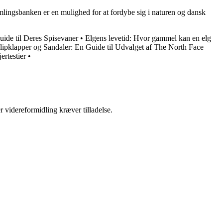
mlingsbanken er en mulighed for at fordybe sig i naturen og dansk
ide til Deres Spisevaner
•
Elgens levetid: Hvor gammel kan en elg
ipklapper og Sandaler: En Guide til Udvalget af The North Face
ertestier
•
r videreformidling kræver tilladelse.