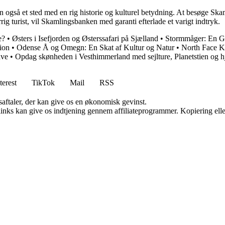
 også et sted med en rig historie og kulturel betydning. At besøge Ska
ig turist, vil Skamlingsbanken med garanti efterlade et varigt indtryk.
e?
•
Østers i Isefjorden og Østerssafari på Sjælland
•
Stormmåger: En Gu
ion
•
Odense Å og Omegn: En Skat af Kultur og Natur
•
North Face Kl
ave
•
Opdag skønheden i Vesthimmerland med sejlture, Planetstien og hj
terest
TikTok
Mail
RSS
saftaler, der kan give os en økonomisk gevinst.
 links kan give os indtjening gennem affiliateprogrammer. Kopiering elle