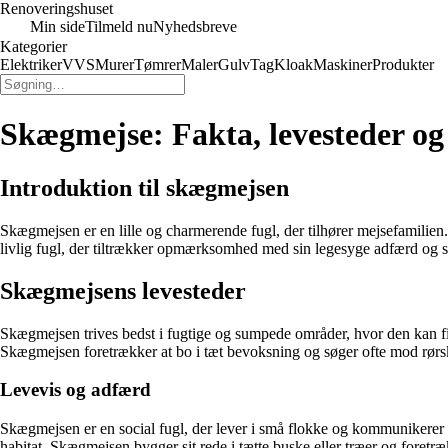
Renoveringshuset
Min side
Tilmeld nu
Nyhedsbreve
Kategorier
Elektriker
VVS
Murer
Tømrer
Maler
Gulv
Tag
Kloak
Maskiner
Produkter
Skægmejse: Fakta, levesteder o
Introduktion til skægmejsen
Skægmejsen er en lille og charmerende fugl, der tilhører mejsefamilien.
livlig fugl, der tiltrækker opmærksomhed med sin legesyge adfærd og
Skægmejsens levesteder
Skægmejsen trives bedst i fugtige og sumpede områder, hvor den kan fi
Skægmejsen foretrækker at bo i tæt bevoksning og søger ofte mod rør
Levevis og adfærd
Skægmejsen er en social fugl, der lever i små flokke og kommunikerer 
habitat. Skægmejsen bygger sit rede i tætte buske eller træer og foretræk