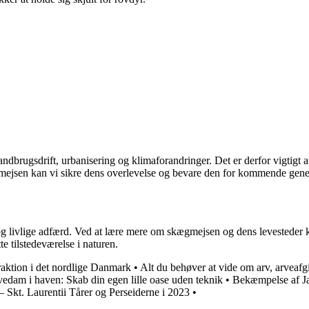
f landbrugsdrift, urbanisering og klimaforandringer. Det er derfor vigti
gmejsen kan vi sikre dens overlevelse og bevare den for kommende gene
 livlige adfærd. Ved at lære mere om skægmejsen og dens levesteder kan
e tilstedeværelse i naturen.
raktion i det nordlige Danmark
•
Alt du behøver at vide om arv, arveafg
edam i haven: Skab din egen lille oase uden teknik
•
Bekæmpelse af Ja
 Skt. Laurentii Tårer og Perseiderne i 2023
•