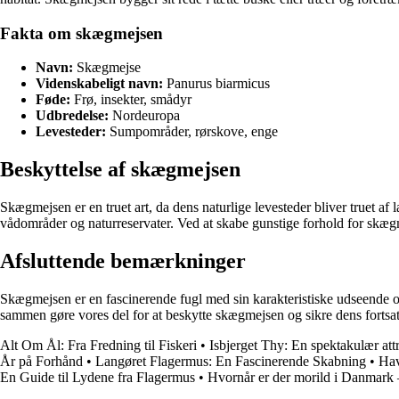
Fakta om skægmejsen
Navn:
Skægmejse
Videnskabeligt navn:
Panurus biarmicus
Føde:
Frø, insekter, smådyr
Udbredelse:
Nordeuropa
Levesteder:
Sumpområder, rørskove, enge
Beskyttelse af skægmejsen
Skægmejsen er en truet art, da dens naturlige levesteder bliver truet a
vådområder og naturreservater. Ved at skabe gunstige forhold for skæ
Afsluttende bemærkninger
Skægmejsen er en fascinerende fugl med sin karakteristiske udseende og
sammen gøre vores del for at beskytte skægmejsen og sikre dens fortsatt
Alt Om Ål: Fra Fredning til Fiskeri
•
Isbjerget Thy: En spektakulær att
År på Forhånd
•
Langøret Flagermus: En Fascinerende Skabning
•
Hav
En Guide til Lydene fra Flagermus
•
Hvornår er der morild i Danmark –