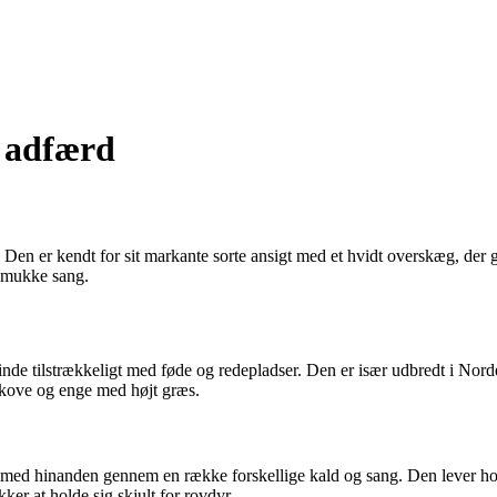
g adfærd
 Den er kendt for sit markante sorte ansigt med et hvidt overskæg, der 
 smukke sang.
nde tilstrækkeligt med føde og redepladser. Den er især udbredt i Nor
skove og enge med højt græs.
med hinanden gennem en række forskellige kald og sang. Den lever hoved
ker at holde sig skjult for rovdyr.