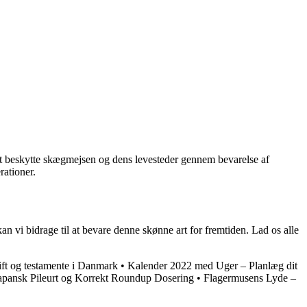
gt at beskytte skægmejsen og dens levesteder gennem bevarelse af
rationer.
 vi bidrage til at bevare denne skønne art for fremtiden. Lad os alle
ift og testamente i Danmark
•
Kalender 2022 med Uger – Planlæg dit
pansk Pileurt og Korrekt Roundup Dosering
•
Flagermusens Lyde –