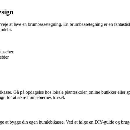
esign
verveje at lave en brumbassetegning. En brumbassetegning er en fantast
umlebi.
 tuscher.
ebier.
asse. Gå på opdagelse hos lokale planteskoler, online butikker eller spe
gn for at sikre humlebiernes trivsel.
e at bygge din egen humlebikasse. Ved at følge en DIY-guide og bruge m