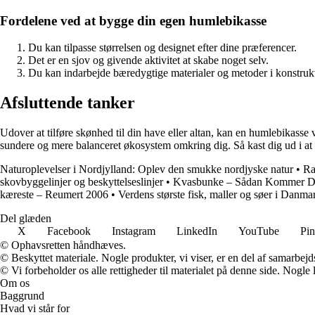
Fordelene ved at bygge din egen humlebikasse
Du kan tilpasse størrelsen og designet efter dine præferencer.
Det er en sjov og givende aktivitet at skabe noget selv.
Du kan indarbejde bæredygtige materialer og metoder i konstruk
Afsluttende tanker
Udover at tilføre skønhed til din have eller altan, kan en humlebikasse 
sundere og mere balanceret økosystem omkring dig. Så kast dig ud i a
Naturoplevelser i Nordjylland: Oplev den smukke nordjyske natur
•
Ra
skovbyggelinjer og beskyttelseslinjer
•
Kvasbunke – Sådan Kommer D
kæreste – Reumert 2006
•
Verdens største fisk, maller og søer i Danm
Del glæden
X
Facebook
Instagram
LinkedIn
YouTube
Pin
© Ophavsretten håndhæves.
© Beskyttet materiale. Nogle produkter, vi viser, er en del af samarbejd
© Vi forbeholder os alle rettigheder til materialet på denne side. Nogle
Om os
Baggrund
Hvad vi står for