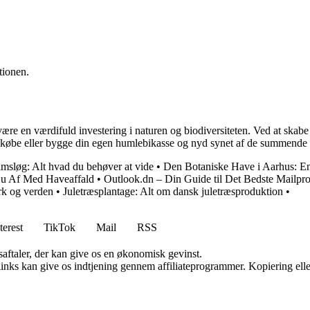
tionen.
være en værdifuld investering i naturen og biodiversiteten. Ved at skabe
t købe eller bygge din egen humlebikasse og nyd synet af de summende 
msløg: Alt hvad du behøver at vide
•
Den Botaniske Have i Aarhus: E
u Af Med Haveaffald
•
Outlook.dn – Din Guide til Det Bedste Mailpr
ark og verden
•
Juletræsplantage: Alt om dansk juletræsproduktion
•
terest
TikTok
Mail
RSS
saftaler, der kan give os en økonomisk gevinst.
 links kan give os indtjening gennem affiliateprogrammer. Kopiering elle