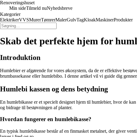
Renoveringshuset
Min side
Tilmeld nu
Nyhedsbreve
Kategorier
Elektriker
VVS
Murer
Tømrer
Maler
Gulv
Tag
Kloak
Maskiner
Produkter
Skab det perfekte hjem for hum
Introduktion
Humlebier er afgørende for vores økosystem, da de er effektive bestøve
brumbassekasse eller humlebibo. I denne artikel vil vi guide dig genn
Humlebi kassen og dens betydning
En humlebikasse er et specielt designet hjem til humlebier, hvor de kan 
og bidrage til bestøvningen af planter.
Hvordan fungerer en humlebikasse?
En typisk humlebikasse består af en finmasket metalnet, der giver venti
larver i fred og ro.