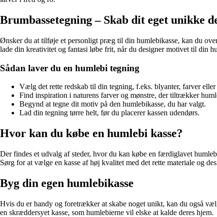
Brumbassetegning – Skab dit eget unikke d
Ønsker du at tilføje et personligt præg til din humlebikasse, kan du o
lade din kreativitet og fantasi løbe frit, når du designer motivet til din h
Sådan laver du en humlebi tegning
Vælg det rette redskab til din tegning, f.eks. blyanter, farver eller
Find inspiration i naturens farver og mønstre, der tiltrækker huml
Begynd at tegne dit motiv på den humlebikasse, du har valgt.
Lad din tegning tørre helt, før du placerer kassen udendørs.
Hvor kan du købe en humlebi kasse?
Der findes et udvalg af steder, hvor du kan købe en færdiglavet humlebik
Sørg for at vælge en kasse af høj kvalitet med det rette materiale og desi
Byg din egen humlebikasse
Hvis du er handy og foretrækker at skabe noget unikt, kan du også vælg
en skræddersyet kasse, som humlebierne vil elske at kalde deres hjem.