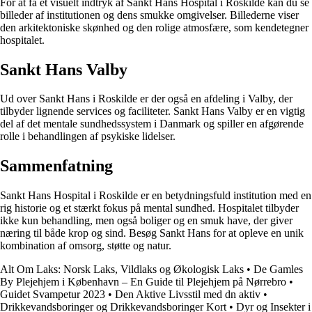
For at få et visuelt indtryk af Sankt Hans Hospital i Roskilde kan du se
billeder af institutionen og dens smukke omgivelser. Billederne viser
den arkitektoniske skønhed og den rolige atmosfære, som kendetegner
hospitalet.
Sankt Hans Valby
Ud over Sankt Hans i Roskilde er der også en afdeling i Valby, der
tilbyder lignende services og faciliteter. Sankt Hans Valby er en vigtig
del af det mentale sundhedssystem i Danmark og spiller en afgørende
rolle i behandlingen af psykiske lidelser.
Sammenfatning
Sankt Hans Hospital i Roskilde er en betydningsfuld institution med en
rig historie og et stærkt fokus på mental sundhed. Hospitalet tilbyder
ikke kun behandling, men også boliger og en smuk have, der giver
næring til både krop og sind. Besøg Sankt Hans for at opleve en unik
kombination af omsorg, støtte og natur.
Alt Om Laks: Norsk Laks, Vildlaks og Økologisk Laks
•
De Gamles
By Plejehjem i København – En Guide til Plejehjem på Nørrebro
•
Guidet Svampetur 2023
•
Den Aktive Livsstil med dn aktiv
•
Drikkevandsboringer og Drikkevandsboringer Kort
•
Dyr og Insekter i