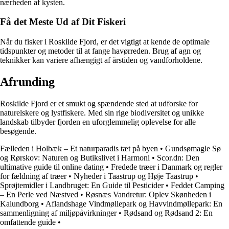
nærheden af kysten.
Få det Meste Ud af Dit Fiskeri
Når du fisker i Roskilde Fjord, er det vigtigt at kende de optimale
tidspunkter og metoder til at fange havørreden. Brug af agn og
teknikker kan variere afhængigt af årstiden og vandforholdene.
Afrunding
Roskilde Fjord er et smukt og spændende sted at udforske for
naturelskere og lystfiskere. Med sin rige biodiversitet og unikke
landskab tilbyder fjorden en uforglemmelig oplevelse for alle
besøgende.
Fælleden i Holbæk – Et naturparadis tæt på byen
•
Gundsømagle Sø
og Rørskov: Naturen og Butikslivet i Harmoni
•
Scor.dn: Den
ultimative guide til online dating
•
Fredede træer i Danmark og regler
for fældning af træer
•
Nyheder i Taastrup og Høje Taastrup
•
Sprøjtemidler i Landbruget: En Guide til Pesticider
•
Feddet Camping
– En Perle ved Næstved
•
Røsnæs Vandretur: Oplev Skønheden i
Kalundborg
•
Aflandshage Vindmøllepark og Havvindmøllepark: En
sammenligning af miljøpåvirkninger
•
Rødsand og Rødsand 2: En
omfattende guide
•