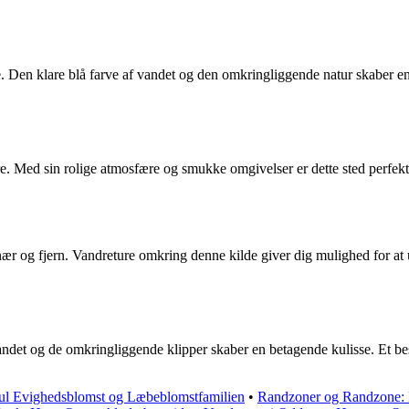
 Den klare blå farve af vandet og den omkringliggende natur skaber en ev
e. Med sin rolige atmosfære og smukke omgivelser er dette sted perfekt
 nær og fjern. Vandreture omkring denne kilde giver dig mulighed for a
det og de omkringliggende klipper skaber en betagende kulisse. Et bes
ul Evighedsblomst og Læbeblomstfamilien
•
Randzoner og Randzone: En