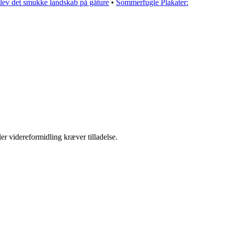
lev det smukke landskab på gåture
•
Sommerfugle Plakater:
er videreformidling kræver tilladelse.