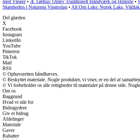
med Vinger
•
Æ Tørhus: Oplev Traditionelt Håndværk og Historie
•
S
Skønheden i Naturens Vingeslag
•
Alt Om Laks: Norsk Laks, Vildlak
Del glæden
X
Facebook
Instagram
LinkedIn
YouTube
Pinterest
TikTok
Mail
RSS
© Ophavsretten håndhæves.
© Beskyttet materiale. Nogle produkter, vi viser, er en del af samarbe
© Vi forbeholder os alle rettigheder til materialet på denne side. Nog
Om os
Baggrund
Hvad vi står for
Bidragydere
Giv et bidrag
Afdelinger
Materiale
Gaver
Rabatter