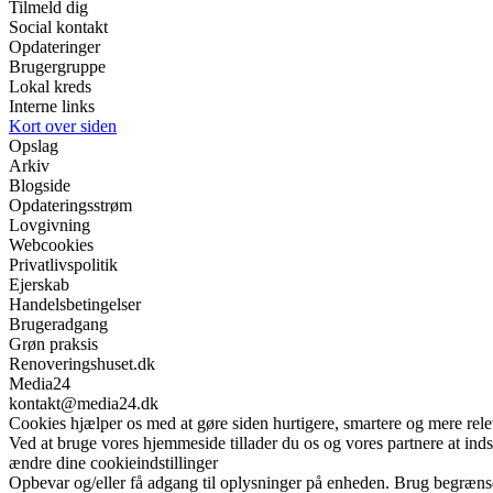
Tilmeld dig
Social kontakt
Opdateringer
Brugergruppe
Lokal kreds
Interne links
Kort over siden
Opslag
Arkiv
Blogside
Opdateringsstrøm
Lovgivning
Webcookies
Privatlivspolitik
Ejerskab
Handelsbetingelser
Brugeradgang
Grøn praksis
Renoveringshuset.dk
Media24
kontakt@media24.dk
Cookies hjælper os med at gøre siden hurtigere, smartere og mere rele
Ved at bruge vores hjemmeside tillader du os og vores partnere at ind
ændre dine cookieindstillinger
Opbevar og/eller få adgang til oplysninger på enheden. Brug begrænsede 