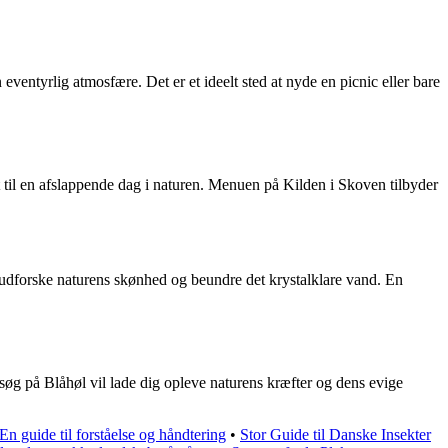
entyrlig atmosfære. Det er et ideelt sted at nyde en picnic eller bare
 til en afslappende dag i naturen. Menuen på Kilden i Skoven tilbyder
t udforske naturens skønhed og beundre det krystalklare vand. En
øg på Blåhøl vil lade dig opleve naturens kræfter og dens evige
 guide til forståelse og håndtering
•
Stor Guide til Danske Insekter