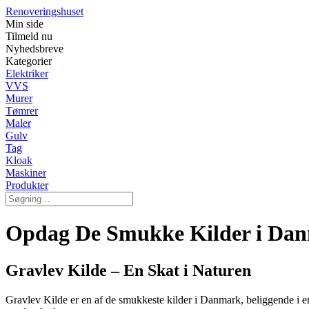
Renoveringshuset
Min side
Tilmeld nu
Nyhedsbreve
Kategorier
Elektriker
VVS
Murer
Tømrer
Maler
Gulv
Tag
Kloak
Maskiner
Produkter
Opdag De Smukke Kilder i Da
Gravlev Kilde – En Skat i Naturen
Gravlev Kilde er en af de smukkeste kilder i Danmark, beliggende i en m