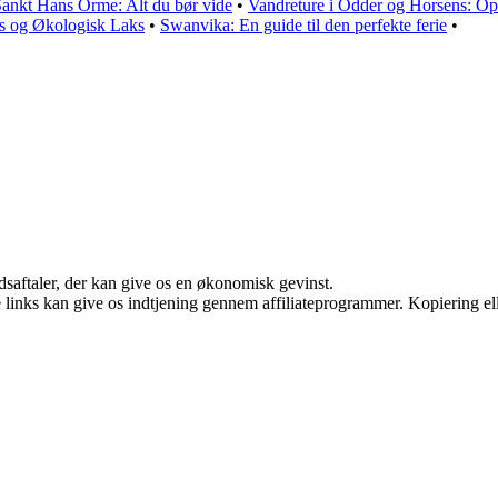
ankt Hans Orme: Alt du bør vide
•
Vandreture i Odder og Horsens: Op
s og Økologisk Laks
•
Swanvika: En guide til den perfekte ferie
•
jdsaftaler, der kan give os en økonomisk gevinst.
le links kan give os indtjening gennem affiliateprogrammer. Kopiering ell