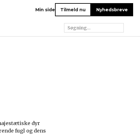
Min side
Tilmeld nu
Nyhedsbreve
majestætiske dyr
rende fugl og dens