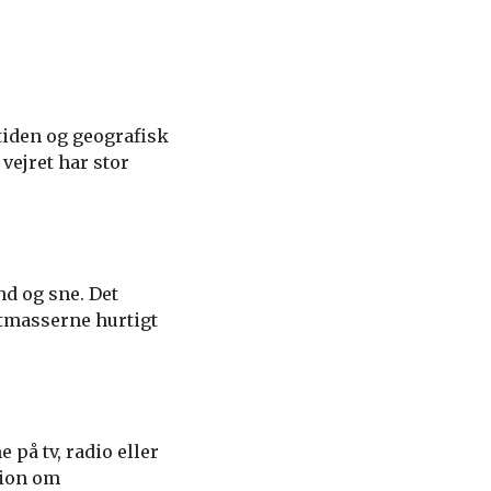
tiden og geografisk
vejret har stor
nd og sne. Det
ftmasserne hurtigt
 på tv, radio eller
tion om