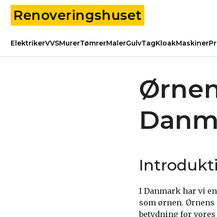
Renoveringshuset
Elektriker
VVS
Murer
Tømrer
Maler
Gulv
Tag
Kloak
Maskiner
Pr
Ørnen
Danm
Introdukt
I Danmark har vi en
som ørnen. Ørnens 
betydning for vore