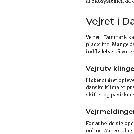
af økosystemet, da d
Vejret i 
Vejret i Danmark ka
placering. Mange dan
indflydelse på vores
Vejrutvikling
I løbet af året ople
danske klima er præg
skifter og påvirker 
Vejrmeldinge
For at holde sig opd
online. Meteorolog