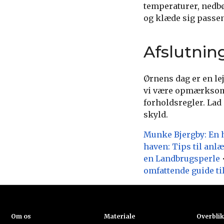
temperaturer, nedbør
og klæde sig passe
Afslutnin
Ørnens dag er en lej
vi være opmærksomm
forholdsregler. La
skyld.
Munke Bjergby: En h
haven: Tips til anl
en Landbrugsperle
omfattende guide til
Om os
Materiale
Overbli