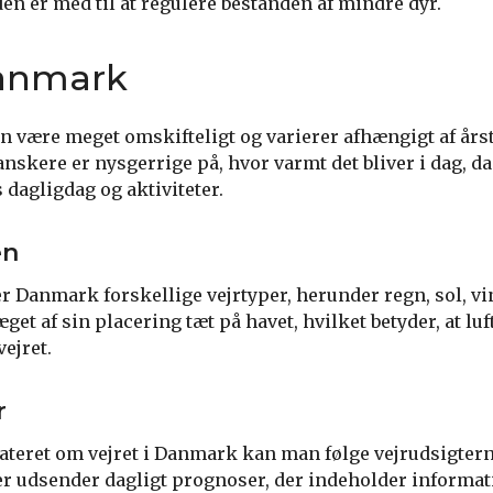
en er med til at regulere bestanden af mindre dyr.
Danmark
n være meget omskifteligt og varierer afhængigt af års
skere er nysgerrige på, hvor varmt det bliver i dag, da 
 dagligdag og aktiviteter.
en
ver Danmark forskellige vejrtyper, herunder regn, sol, vi
et af sin placering tæt på havet, hvilket betyder, at lu
vejret.
r
ateret om vejret i Danmark kan man følge vejrudsigterne
er udsender dagligt prognoser, der indeholder informa