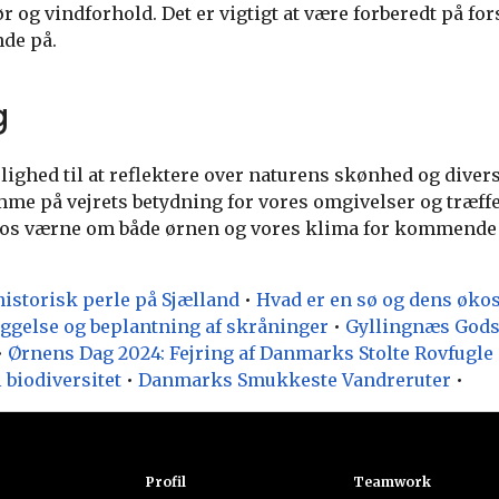
 og vindforhold. Det er vigtigt at være forberedt på for
nde på.
g
lighed til at reflektere over naturens skønhed og divers
e på vejrets betydning for vores omgivelser og træff
d os værne om både ørnen og vores klima for kommende
istorisk perle på Sjælland
•
Hvad er en sø og dens øko
æggelse og beplantning af skråninger
•
Gyllingnæs Gods
•
Ørnens Dag 2024: Fejring af Danmarks Stolte Rovfugle
 biodiversitet
•
Danmarks Smukkeste Vandreruter
•
k
Profil
Teamwork