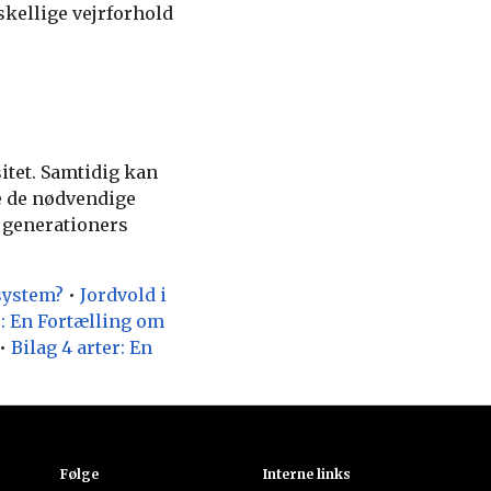
skellige vejrforhold
itet. Samtidig kan
e de nødvendige
 generationers
system?
•
Jordvold i
: En Fortælling om
•
Bilag 4 arter: En
Følge
Interne links