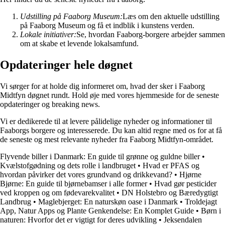
Udstilling på Faaborg Museum:
Læs om den aktuelle udstilling
på Faaborg Museum og få et indblik i kunstens verden.
Lokale initiativer:
Se, hvordan Faaborg-borgere arbejder sammen
om at skabe et levende lokalsamfund.
Opdateringer hele døgnet
Vi sørger for at holde dig informeret om, hvad der sker i Faaborg
Midtfyn døgnet rundt. Hold øje med vores hjemmeside for de seneste
opdateringer og breaking news.
Vi er dedikerede til at levere pålidelige nyheder og informationer til
Faaborgs borgere og interesserede. Du kan altid regne med os for at få
de seneste og mest relevante nyheder fra Faaborg Midtfyn-området.
Flyvende biller i Danmark: En guide til grønne og guldne biller
•
Kvælstofgødning og dets rolle i landbruget
•
Hvad er PFAS og
hvordan påvirker det vores grundvand og drikkevand?
•
Hjørne
Bjørne: En guide til bjørnebamser i alle former
•
Hvad gør pesticider
ved kroppen og om fødevarekvalitet
•
DN Holstebro og Bæredygtigt
Landbrug
•
Maglebjerget: En naturskøn oase i Danmark
•
Troldejagt
App, Natur Apps og Plante Genkendelse: En Komplet Guide
•
Børn i
naturen: Hvorfor det er vigtigt for deres udvikling
•
Jeksendalen