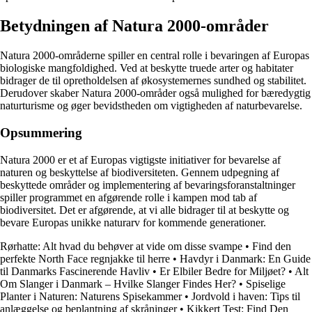
Betydningen af Natura 2000-områder
Natura 2000-områderne spiller en central rolle i bevaringen af Europas
biologiske mangfoldighed. Ved at beskytte truede arter og habitater
bidrager de til opretholdelsen af økosystemernes sundhed og stabilitet.
Derudover skaber Natura 2000-områder også mulighed for bæredygtig
naturturisme og øger bevidstheden om vigtigheden af naturbevarelse.
Opsummering
Natura 2000 er et af Europas vigtigste initiativer for bevarelse af
naturen og beskyttelse af biodiversiteten. Gennem udpegning af
beskyttede områder og implementering af bevaringsforanstaltninger
spiller programmet en afgørende rolle i kampen mod tab af
biodiversitet. Det er afgørende, at vi alle bidrager til at beskytte og
bevare Europas unikke naturarv for kommende generationer.
Rørhatte: Alt hvad du behøver at vide om disse svampe
•
Find den
perfekte North Face regnjakke til herre
•
Havdyr i Danmark: En Guide
til Danmarks Fascinerende Havliv
•
Er Elbiler Bedre for Miljøet?
•
Alt
Om Slanger i Danmark – Hvilke Slanger Findes Her?
•
Spiselige
Planter i Naturen: Naturens Spisekammer
•
Jordvold i haven: Tips til
anlæggelse og beplantning af skråninger
•
Kikkert Test: Find Den