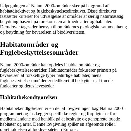
Udpegningen af Natura 2000-områder sker på baggrund af
habitatdirektivet og fuglebeskyttelsesdirektivet. Disse direktiver
fastsætter kriterier for udvælgelse af områder af særlig naturmæssig
betydning baseret på forekomsten af truede arter og habitater.
Derudover tages der hensyn til områdernes økologiske sammenhæng
og betydning for bevarelsen af biodiversiteten.
Habitatområder og
Fuglebeskyttelsesområder
Natura 2000-områder kan opdeles i habitatområder og
fuglebeskyttelsesområder. Habitatområder fokuserer primært på
bevarelsen af forskellige typer naturlige habitater, mens
fuglebeskyttelsesområder er dedikeret til beskyttelse af truede
fuglearter og deres levesteder.
Habitatbekendtgørelsen
Habitatbekendtgørelsen er en del af lovgivningen bag Natura 2000-
programmet og fastlægger specifikke regler og forpligtelser for
medlemslandene med henblik på at beskytte og genoprette truede
habitater og arter. Denne lovgivning spiller en afgørende rolle i
opretholdelsen af biodiversiteten i Europa.