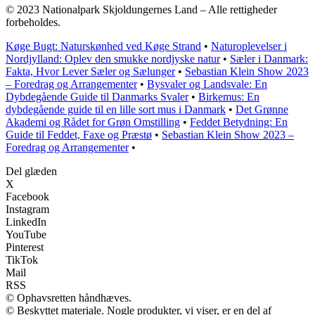
© 2023 Nationalpark Skjoldungernes Land – Alle rettigheder
forbeholdes.
Køge Bugt: Naturskønhed ved Køge Strand
•
Naturoplevelser i
Nordjylland: Oplev den smukke nordjyske natur
•
Sæler i Danmark:
Fakta, Hvor Lever Sæler og Sælunger
•
Sebastian Klein Show 2023
– Foredrag og Arrangementer
•
Bysvaler og Landsvale: En
Dybdegående Guide til Danmarks Svaler
•
Birkemus: En
dybdegående guide til en lille sort mus i Danmark
•
Det Grønne
Akademi og Rådet for Grøn Omstilling
•
Feddet Betydning: En
Guide til Feddet, Faxe og Præstø
•
Sebastian Klein Show 2023 –
Foredrag og Arrangementer
•
Del glæden
X
Facebook
Instagram
LinkedIn
YouTube
Pinterest
TikTok
Mail
RSS
© Ophavsretten håndhæves.
© Beskyttet materiale. Nogle produkter, vi viser, er en del af