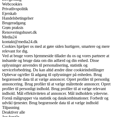
Webcookies
Privatlivspolitik
Ejerskab
Handelsbetingelser
Brugeradgang
Grøn praksis
Renoveringshuset.dk
Media24
kontakt@media24.dk
Cookies hjælper os med at gøre siden hurtigere, smartere og mere
relevant for dig.
Ved at bruge vores hjemmeside tillader du os og vores partnere at
indsamle og bruge data om din adfærd og din enhed. Disse
oplysninger anvendes til personalisering, statistik og
serviceforbedring. Du kan altid ændre dine cookieindstillinger
Opbevar og/eller få adgang til oplysninger på enheden. Brug
begrænsede data til at vælge annoncer. Opret profiler til personlig
annoncering. Brug profiler til at vælge målrettede annoncer. Opret
profiler til personligt indhold. Brug profiler til at vælge relevant
indhold. Mål effektiviteten af annoncer. Mål indholdets ydeevne.
Forstå målgrupper via statistik og datakombinationer. Forbedr og
udvikl tjenester. Brug begrænsede data til at vælge indhold
Tilpasning
Deaktiver alle
Jeg forstår