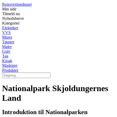
Renoveringshuset
Min side
Tilmeld nu
Nyhedsbreve
Kategorier
Elektriker
VVS
Murer
Tømrer
Maler
Gulv
Tag
Kloak
Maskiner
Produkter
Nationalpark Skjoldungernes
Land
Introduktion til Nationalparken