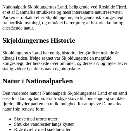
Nationalpark Skjoldungernes Land, beliggende ved Roskilde Fjord,
er et af Danmarks smukkeste og mest interessante naturreservater.
Parken er opkaldt efter Skjoldungerne, en legendarisk kongeslægt
fra nordisk mytologi, og området bærer præg af historie, kultur og
enestående natur.
Skjoldungernes Historie
Skjoldungernes Land har en rig historie, der går flere tusinde år
tilbage i tiden. Ifølge sagnet var Skjoldungerne en magtfuld
kongeslægt, der herskede over området, og deres arv og myter lever
stadig videre i parkens navn og atmosfære.
Natur i Nationalparken
Den varierede natur i Nationalpark Skjoldungernes Land er en sand
oase for flora og fauna. Fra frodige skove til åbne enge og smukke
fjorde, tilbyder parken en unik mulighed for at opleve Danmarks
natur i sin reneste form.
Skove med urørte træer
Smukke vandrestier langs kysten
Rige dyreliv med sjældne arter