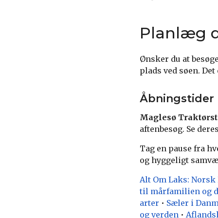
Planlæg d
Ønsker du at besøg
plads ved søen. Det 
Åbningstider
Maglesø Traktørs
aftenbesøg. Se dere
Tag en pause fra h
og hyggeligt samv
Alt Om Laks: Norsk 
til mårfamilien og 
arter
•
Sæler i Danm
og verden
•
Aflands