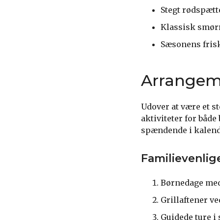
Stegt rødspætt
Klassisk smør
Sæsonens fris
Arrangeme
Udover at være et s
aktiviteter for både
spændende i kalend
Familievenlige
Børnedage med
Grillaftener v
Guidede ture i