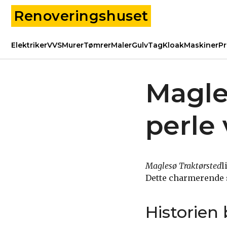
Renoveringshuset
Elektriker
VVS
Murer
Tømrer
Maler
Gulv
Tag
Kloak
Maskiner
Pr
Magle
perle
Maglesø Traktørsted
l
Dette charmerende s
Historien