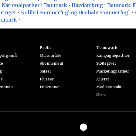
•
Nationalparker i Danmark
•
Havdambrug i Danmark: F
dringer
•
Kolibri Sommerfugl og Duehale Sommerfugl
•
Danmark
•
k
Profil
Teamwork
spørgsmål
Mit område
Kampagnepartner
ce
Abonnement
Støttegiver
ng
Satser
Marketingpartner
os
Plusser
Allieret
ktionen
Funktioner
Mediekontakt
Skriv