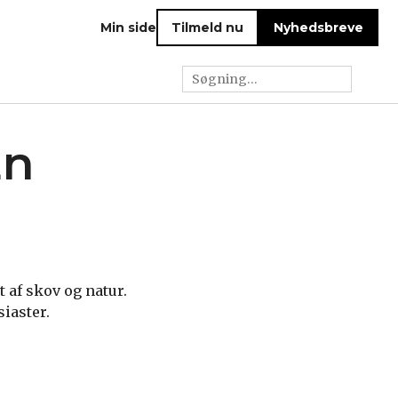
Min side
Tilmeld nu
Nyhedsbreve
En
 af skov og natur.
iaster.