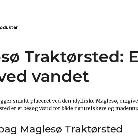
odukter
sø Traktørsted: 
 ved vandet
igger smukt placeret ved den idylliske Maglesø, omgivet
ted er et besøg værd for både naturelskere og madentus
 bag Maglesø Traktørsted