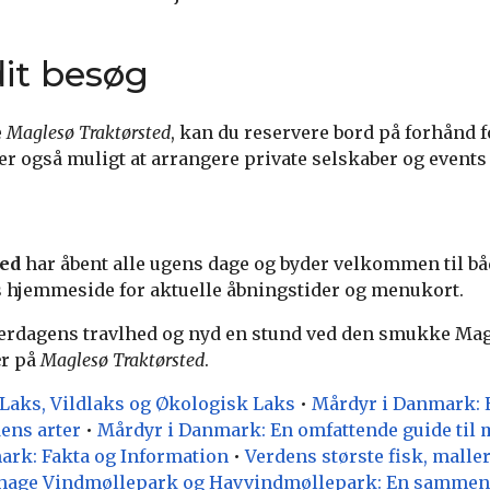
it besøg
e
Maglesø Traktørsted
, kan du reservere bord på forhånd f
er også muligt at arrangere private selskaber og events 
ted
har åbent alle ugens dage og byder velkommen til bå
s hjemmeside for aktuelle åbningstider og menukort.
verdagens travlhed og nyd en stund ved den smukke M
ær på
Maglesø Traktørsted
.
Laks, Vildlaks og Økologisk Laks
•
Mårdyr i Danmark: 
dens arter
•
Mårdyr i Danmark: En omfattende guide til 
ark: Fakta og Information
•
Verdens største fisk, malle
hage Vindmøllepark og Havvindmøllepark: En sammenl