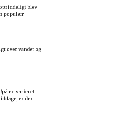
 oprindeligt blev
 en populær
igt over vandet og
d
på en varieret
iddage, er der