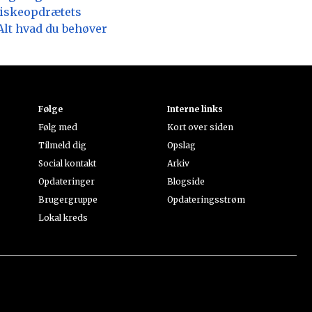
iskeopdrætets
Alt hvad du behøver
Følge
Interne links
Følg med
Kort over siden
Tilmeld dig
Opslag
Social kontakt
Arkiv
Opdateringer
Blogside
Brugergruppe
Opdateringsstrøm
Lokal kreds