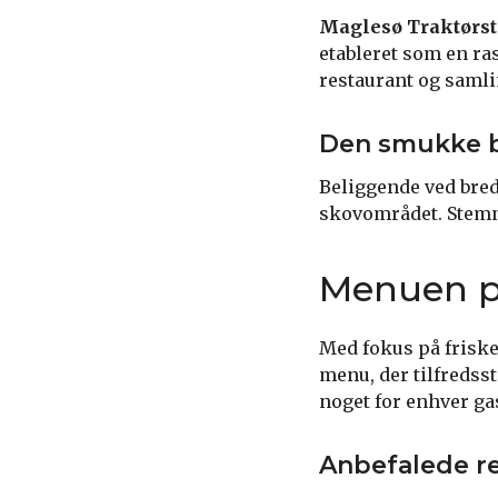
Maglesø Traktørs
etableret som en ras
restaurant og samlin
Den smukke 
Beliggende ved bred
skovområdet. Stemni
Menuen p
Med fokus på friske
menu, der tilfredss
noget for enhver g
Anbefalede re