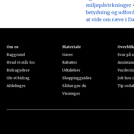
miljøpåvirkninger
betydning og udfor
at vide om ræve i 
Om os
Materiale
Overbli
Baggrund
Gaver
Svar på 
Hvad vi står for
Rabatter
Assistan
Bidragydere
Udtalelser
Vurderi
Giv et bidrag
Shoppingguides
Job hos 
Afdelinger
Sådan gør du
Tip reda
Visninger