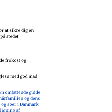
or at sikre dig en
på stedet.
de frokost og
aglesø med god mad
En omfattende guide
mårfamilien og dens
r og søer i Danmark
igning af