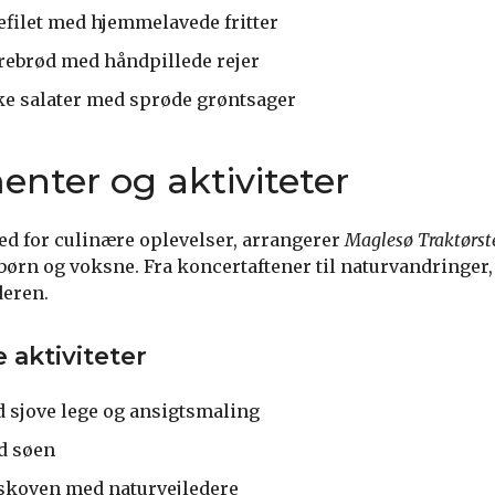
efilet med hjemmelavede fritter
rebrød med håndpillede rejer
ke salater med sprøde grøntsager
nter og aktiviteter
ted for culinære oplevelser, arrangerer
Maglesø Traktørst
 børn og voksne. Fra koncertaftener til naturvandringer, 
eren.
 aktiviteter
 sjove lege og ansigtsmaling
ed søen
 skoven med naturvejledere