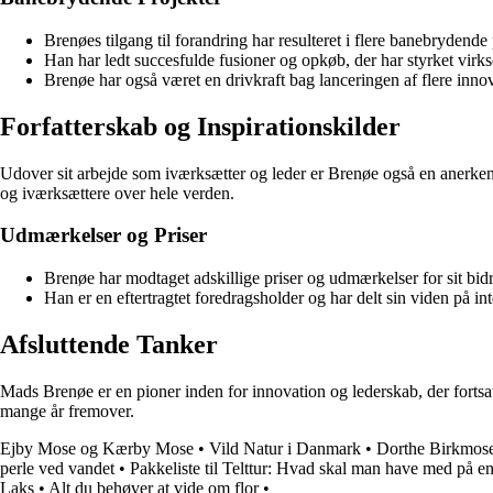
Brenøes tilgang til forandring har resulteret i flere banebrydende
Han har ledt succesfulde fusioner og opkøb, der har styrket vir
Brenøe har også været en drivkraft bag lanceringen af flere innov
Forfatterskab og Inspirationskilder
Udover sit arbejde som iværksætter og leder er Brenøe også en anerkendt
og iværksættere over hele verden.
Udmærkelser og Priser
Brenøe har modtaget adskillige priser og udmærkelser for sit bid
Han er en eftertragtet foredragsholder og har delt sin viden på i
Afsluttende Tanker
Mads Brenøe er en pioner inden for innovation og lederskab, der fortsat
mange år fremover.
Ejby Mose og Kærby Mose
•
Vild Natur i Danmark
•
Dorthe Birkmose
perle ved vandet
•
Pakkeliste til Telttur: Hvad skal man have med på en
Laks
•
Alt du behøver at vide om flor
•