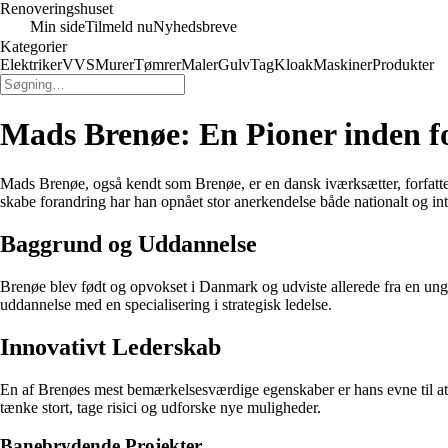
Renoveringshuset
Min side
Tilmeld nu
Nyhedsbreve
Kategorier
Elektriker
VVS
Murer
Tømrer
Maler
Gulv
Tag
Kloak
Maskiner
Produkter
Mads Brenøe: En Pioner inden f
Mads Brenøe, også kendt som Brenøe, er en dansk iværksætter, forfatter 
skabe forandring har han opnået stor anerkendelse både nationalt og int
Baggrund og Uddannelse
Brenøe blev født og opvokset i Danmark og udviste allerede fra en ung a
uddannelse med en specialisering i strategisk ledelse.
Innovativt Lederskab
En af Brenøes mest bemærkelsesværdige egenskaber er hans evne til at t
tænke stort, tage risici og udforske nye muligheder.
Banebrydende Projekter