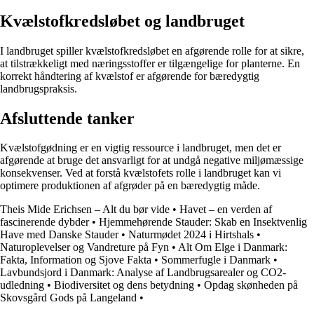
Kvælstofkredsløbet og landbruget
I landbruget spiller kvælstofkredsløbet en afgørende rolle for at sikre,
at tilstrækkeligt med næringsstoffer er tilgængelige for planterne. En
korrekt håndtering af kvælstof er afgørende for bæredygtig
landbrugspraksis.
Afsluttende tanker
Kvælstofgødning er en vigtig ressource i landbruget, men det er
afgørende at bruge det ansvarligt for at undgå negative miljømæssige
konsekvenser. Ved at forstå kvælstofets rolle i landbruget kan vi
optimere produktionen af afgrøder på en bæredygtig måde.
Theis Mide Erichsen – Alt du bør vide
•
Havet – en verden af
fascinerende dybder
•
Hjemmehørende Stauder: Skab en Insektvenlig
Have med Danske Stauder
•
Naturmødet 2024 i Hirtshals
•
Naturoplevelser og Vandreture på Fyn
•
Alt Om Elge i Danmark:
Fakta, Information og Sjove Fakta
•
Sommerfugle i Danmark
•
Lavbundsjord i Danmark: Analyse af Landbrugsarealer og CO2-
udledning
•
Biodiversitet og dens betydning
•
Opdag skønheden på
Skovsgård Gods på Langeland
•