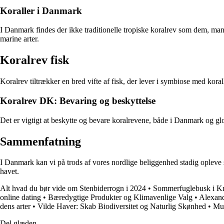
Koraller i Danmark
I Danmark findes der ikke traditionelle tropiske koralrev som dem, man fi
marine arter.
Koralrev fisk
Koralrev tiltrækker en bred vifte af fisk, der lever i symbiose med kora
Koralrev DK: Bevaring og beskyttelse
Det er vigtigt at beskytte og bevare koralrevene, både i Danmark og glob
Sammenfatning
I Danmark kan vi på trods af vores nordlige beliggenhed stadig opleve
havet.
Alt hvad du bør vide om Stenbiderrogn i 2024
•
Sommerfuglebusk i Kr
online dating
•
Bæredygtige Produkter og Klimavenlige Valg
•
Alexand
dens arter
•
Vilde Haver: Skab Biodiversitet og Naturlig Skønhed
•
Mur
Del glæden