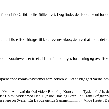
nder i fx Caribien eller Stillehavet. Dog findes der boblerev ud for de d
llerne. Disse fisk bidrager til koralrevenes økosystem ved at holde det s
alt. Koralrevene er truet af klimaforandringer, forurening og overfisker
 spændende koraløkosystemer som boblerev. Det er vigtigt at værne om 
ukke – Alt hvad du skal vide
•
Roundup Koncentrat i Tyskland: Alt, du
er Holm: Mødet med Den Dyriske Time og Grøn Ild i Hans Grågrønn
sejlere og Svaler: En Dybdegående Sammenligning
•
Vilde Heste i D