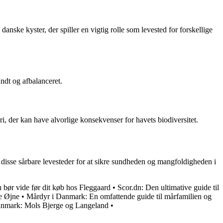
anske kyster, der spiller en vigtig rolle som levested for forskellige
undt og afbalanceret.
i, der kan have alvorlige konsekvenser for havets biodiversitet.
disse sårbare levesteder for at sikre sundheden og mangfoldigheden i
 bør vide før dit køb hos Fleggaard
•
Scor.dn: Den ultimative guide til
e Øjne
•
Mårdyr i Danmark: En omfattende guide til mårfamilien og
anmark: Mols Bjerge og Langeland
•