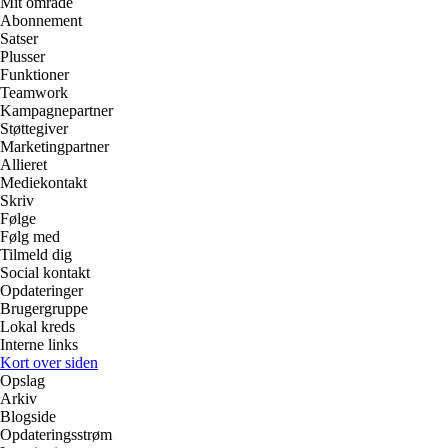
Mit område
Abonnement
Satser
Plusser
Funktioner
Teamwork
Kampagnepartner
Støttegiver
Marketingpartner
Allieret
Mediekontakt
Skriv
Følge
Følg med
Tilmeld dig
Social kontakt
Opdateringer
Brugergruppe
Lokal kreds
Interne links
Kort over siden
Opslag
Arkiv
Blogside
Opdateringsstrøm