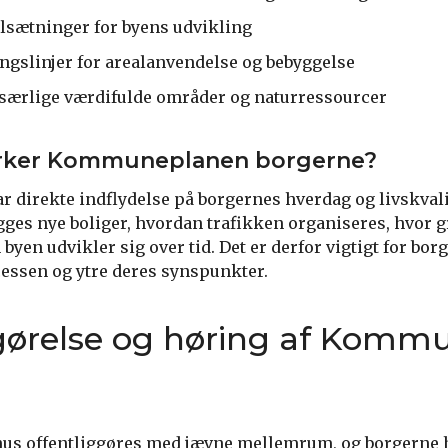
lsætninger for byens udvikling
ngslinjer for arealanvendelse og bebyggelse
 særlige værdifulde områder og naturressourcer
irker Kommuneplanen borgerne?
direkte indflydelse på borgernes hverdag og livskval
ygges nye boliger, hvordan trafikken organiseres, hvor
byen udvikler sig over tid. Det er derfor vigtigt for bor
essen og ytre deres synspunkter.
gørelse og høring af Komm
 offentliggøres med jævne mellemrum, og borgerne h