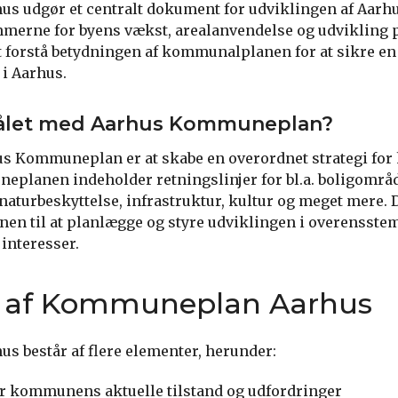
 udgør et centralt dokument for udviklingen af Aar
merne for byens vækst, arealanvendelse og udvikling p
t at forstå betydningen af kommunalplanen for at sikre e
 i Aarhus.
ålet med Aarhus Kommuneplan?
s Kommuneplan er at skabe en overordnet strategi for
eplanen indeholder retningslinjer for bl.a. boligområd
naturbeskyttelse, infrastruktur, kultur og meget mere. D
en til at planlægge og styre udviklingen i overensst
interesser.
t af Kommuneplan Aarhus
 består af flere elementer, herunder:
r kommunens aktuelle tilstand og udfordringer