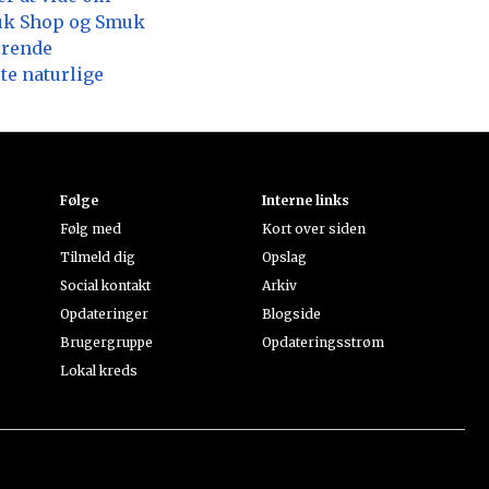
k Shop og Smuk
erende
te naturlige
Følge
Interne links
Følg med
Kort over siden
Tilmeld dig
Opslag
Social kontakt
Arkiv
Opdateringer
Blogside
Brugergruppe
Opdateringsstrøm
Lokal kreds