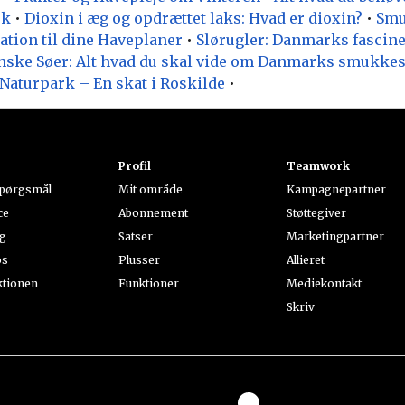
rk
•
Dioxin i æg og opdrættet laks: Hvad er dioxin?
•
Smu
tion til dine Haveplaner
•
Slørugler: Danmarks fascin
nske Søer: Alt hvad du skal vide om Danmarks smukkes
Naturpark – En skat i Roskilde
•
k
Profil
Teamwork
spørgsmål
Mit område
Kampagnepartner
ce
Abonnement
Støttegiver
ng
Satser
Marketingpartner
os
Plusser
Allieret
ktionen
Funktioner
Mediekontakt
Skriv