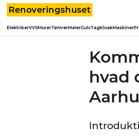
Renoveringshuset
Elektriker
VVS
Murer
Tømrer
Maler
Gulv
Tag
Kloak
Maskiner
Pr
Kommu
hvad 
Aarh
Introduk