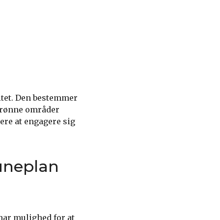
itet. Den bestemmer
 grønne områder
gere at engagere sig
uneplan
ar mulighed for at