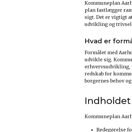
Kommuneplan Aarhus
plan fastlægger ram
sigt. Det er vigtig
udvikling og trivsel
Hvad er form
Formålet med Aarhu
udvikle sig. Kommun
erhvervsudvikling, 
redskab for kommun
borgernes behov og 
Indholde
Kommuneplan Aarhus
Redegørelse fo