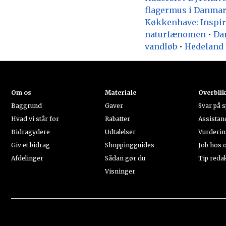
flagermus i Danma
Køkkenhave: Inspira
naturfænomen
•
Da
vandløb
•
Hedeland 
Om os
Materiale
Overbli
Baggrund
Gaver
Svar på 
Hvad vi står for
Rabatter
Assistan
Bidragydere
Udtalelser
Vurderi
Giv et bidrag
Shoppingguides
Job hos 
Afdelinger
Sådan gør du
Tip reda
Visninger