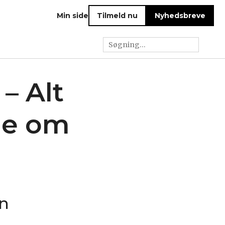
Min side
Tilmeld nu
Nyhedsbreve
– Alt
de om
an