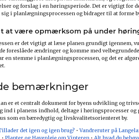
er og forslag i en høringsperiode. Det er vigtigt for d
sig i planlægningsprocessen og bidrager til at forme b
igt at være opmærksom på under høri
sen er det vigtigt at læse planen grundigt igennem, v
de foreslåede ændringer og komme med velbegrundede 
ar en stemme i planlægningsprocessen, og det er afgøre
et.
nde bemærkninger
er et centralt dokument for byens udvikling og trivsel.
g ind i planens indhold, deltage i høringsprocesser og g
us som en bæredygtig og livskvalitetsorienteret by.
illader det igen og igen brug?
•
Vandreruter på Langel
e
•
Planter og Havepleje om Vinteren
•
Alt hvad du behøv