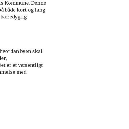
hus Kommune. Denne
å både kort og lang
n bæredygtig
 hvordan byen skal
er,
et er et væsentligt
emmelse med