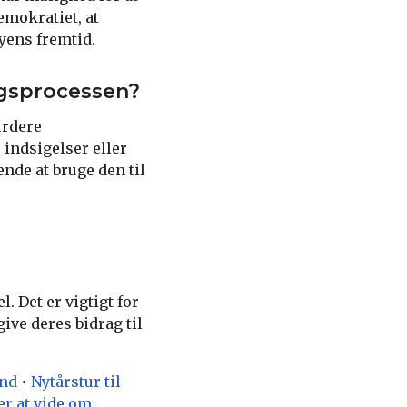
emokratiet, at
yens fremtid.
ngsprocessen?
urdere
indsigelser eller
nde at bruge den til
 Det er vigtigt for
ive deres bidrag til
and
•
Nytårstur til
er at vide om