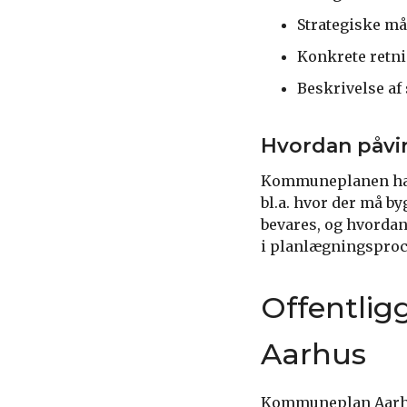
Strategiske må
Konkrete retni
Beskrivelse af
Hvordan påv
Kommuneplanen har 
bl.a. hvor der må b
bevares, og hvordan 
i planlægningsproc
Offentlig
Aarhus
Kommuneplan Aarhus