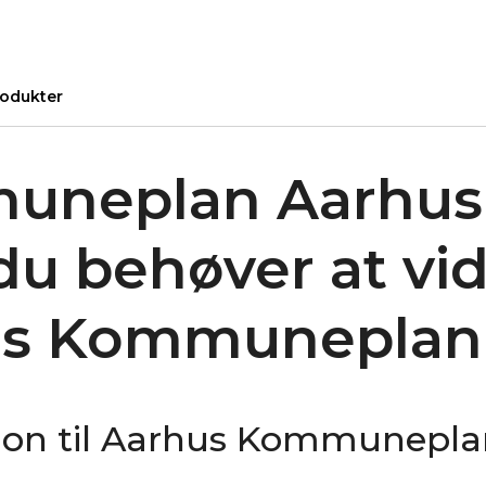
odukter
neplan Aarhus 
du behøver at vi
us Kommuneplan
tion til Aarhus Kommunepl