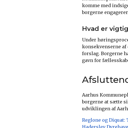
komme med indsigels
borgerne engagerer 
Hvad er vigt
Under høringsproces
konsekvenserne af 
forslag. Borgerne h
gavn for fællesskab
Afslutte
Aarhus Kommuneplan 
borgerne at sætte si
udviklingen af Aarh
Reglone og Diquat: T
Haderslev Dyrehav