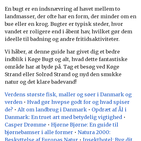
En bugt er en indsnævring af havet mellem to
landmasser, der ofte har en form, der minder om en
bue eller en krog. Bugter er typisk steder, hvor
vandet er roligere end i åbent hav, hvilket gør dem
ideelle til badning og andre fritidsaktiviteter.
Vi håber, at denne guide har givet dig et bedre
indblik i Køge Bugt og alt, hvad dette fantastiske
område har at byde på. Tag et besøg ved Køge
Strand eller Solrød Strand og nyd den smukke
natur og det klare badevand!
Verdens største fisk, maller og søer i Danmark og
verden
•
Hvad gør hvepse godt for og hvad spiser
de?
•
Alt om landbrug i Danmark
•
Opdræt af Ål i
Danmark: En truet art med betydelig vigtighed
•
Casper Drømme
•
Hjørne Bjørne: En guide til
bjørnebamser i alle former
•
Natura 2000:
Beskyttelse af Europas Natur
•
Insekthotel: Byg dit