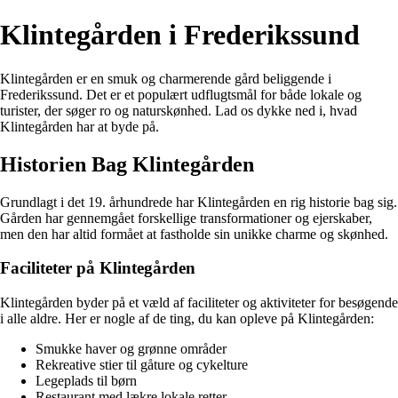
Klintegården i Frederikssund
Klintegården er en smuk og charmerende gård beliggende i
Frederikssund. Det er et populært udflugtsmål for både lokale og
turister, der søger ro og naturskønhed. Lad os dykke ned i, hvad
Klintegården har at byde på.
Historien Bag Klintegården
Grundlagt i det 19. århundrede har Klintegården en rig historie bag sig.
Gården har gennemgået forskellige transformationer og ejerskaber,
men den har altid formået at fastholde sin unikke charme og skønhed.
Faciliteter på Klintegården
Klintegården byder på et væld af faciliteter og aktiviteter for besøgende
i alle aldre. Her er nogle af de ting, du kan opleve på Klintegården:
Smukke haver og grønne områder
Rekreative stier til gåture og cykelture
Legeplads til børn
Restaurant med lækre lokale retter