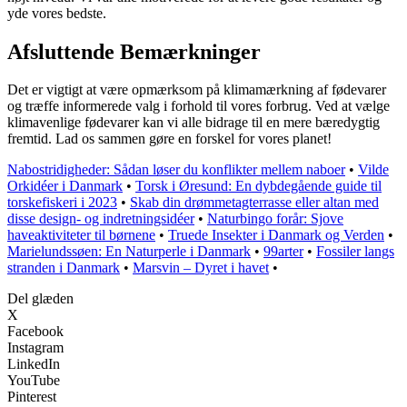
yde vores bedste.
Afsluttende Bemærkninger
Det er vigtigt at være opmærksom på klimamærkning af fødevarer
og træffe informerede valg i forhold til vores forbrug. Ved at vælge
klimavenlige fødevarer kan vi alle bidrage til en mere bæredygtig
fremtid. Lad os sammen gøre en forskel for vores planet!
Nabostridigheder: Sådan løser du konflikter mellem naboer
•
Vilde
Orkidéer i Danmark
•
Torsk i Øresund: En dybdegående guide til
torskefiskeri i 2023
•
Skab din drømmetagterrasse eller altan med
disse design- og indretningsidéer
•
Naturbingo forår: Sjove
haveaktiviteter til børnene
•
Truede Insekter i Danmark og Verden
•
Marielundssøen: En Naturperle i Danmark
•
99arter
•
Fossiler langs
stranden i Danmark
•
Marsvin – Dyret i havet
•
Del glæden
X
Facebook
Instagram
LinkedIn
YouTube
Pinterest