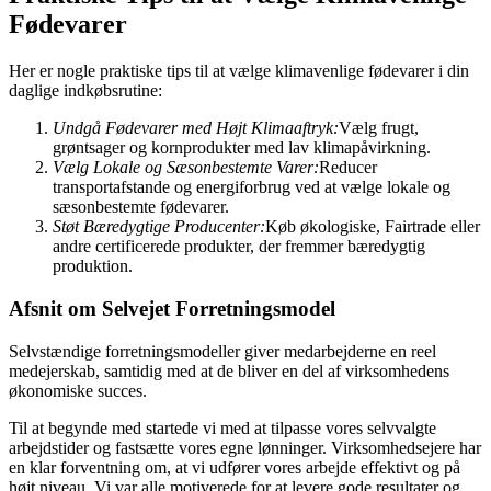
Fødevarer
Her er nogle praktiske tips til at vælge klimavenlige fødevarer i din
daglige indkøbsrutine:
Undgå Fødevarer med Højt Klimaaftryk:
Vælg frugt,
grøntsager og kornprodukter med lav klimapåvirkning.
Vælg Lokale og Sæsonbestemte Varer:
Reducer
transportafstande og energiforbrug ved at vælge lokale og
sæsonbestemte fødevarer.
Støt Bæredygtige Producenter:
Køb økologiske, Fairtrade eller
andre certificerede produkter, der fremmer bæredygtig
produktion.
Afsnit om Selvejet Forretningsmodel
Selvstændige forretningsmodeller giver medarbejderne en reel
medejerskab, samtidig med at de bliver en del af virksomhedens
økonomiske succes.
Til at begynde med startede vi med at tilpasse vores selvvalgte
arbejdstider og fastsætte vores egne lønninger. Virksomhedsejere har
en klar forventning om, at vi udfører vores arbejde effektivt og på
højt niveau. Vi var alle motiverede for at levere gode resultater og