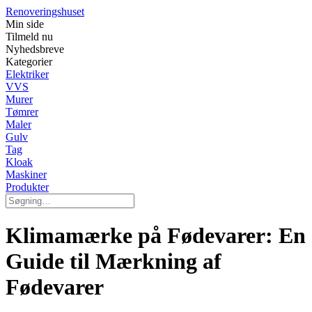
Renoveringshuset
Min side
Tilmeld nu
Nyhedsbreve
Kategorier
Elektriker
VVS
Murer
Tømrer
Maler
Gulv
Tag
Kloak
Maskiner
Produkter
Klimamærke på Fødevarer: En
Guide til Mærkning af
Fødevarer