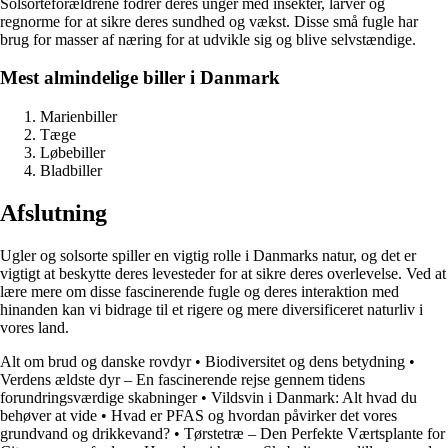
Solsorteforældrene fodrer deres unger med insekter, larver og
regnorme for at sikre deres sundhed og vækst. Disse små fugle har
brug for masser af næring for at udvikle sig og blive selvstændige.
Mest almindelige biller i Danmark
Marienbiller
Tæge
Løbebiller
Bladbiller
Afslutning
Ugler og solsorte spiller en vigtig rolle i Danmarks natur, og det er
vigtigt at beskytte deres levesteder for at sikre deres overlevelse. Ved at
lære mere om disse fascinerende fugle og deres interaktion med
hinanden kan vi bidrage til et rigere og mere diversificeret naturliv i
vores land.
Alt om brud og danske rovdyr
•
Biodiversitet og dens betydning
•
Verdens ældste dyr – En fascinerende rejse gennem tidens
forundringsværdige skabninger
•
Vildsvin i Danmark: Alt hvad du
behøver at vide
•
Hvad er PFAS og hvordan påvirker det vores
grundvand og drikkevand?
•
Tørstetræ – Den Perfekte Værtsplante for