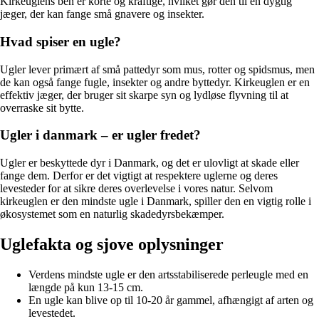
Kirkeuglens ben er korte og kraftige, hvilket gør den til en dygtig
jæger, der kan fange små gnavere og insekter.
Hvad spiser en ugle?
Ugler lever primært af små pattedyr som mus, rotter og spidsmus, men
de kan også fange fugle, insekter og andre byttedyr. Kirkeuglen er en
effektiv jæger, der bruger sit skarpe syn og lydløse flyvning til at
overraske sit bytte.
Ugler i danmark – er ugler fredet?
Ugler er beskyttede dyr i Danmark, og det er ulovligt at skade eller
fange dem. Derfor er det vigtigt at respektere uglerne og deres
levesteder for at sikre deres overlevelse i vores natur. Selvom
kirkeuglen er den mindste ugle i Danmark, spiller den en vigtig rolle i
økosystemet som en naturlig skadedyrsbekæmper.
Uglefakta og sjove oplysninger
Verdens mindste ugle er den artsstabiliserede perleugle med en
længde på kun 13-15 cm.
En ugle kan blive op til 10-20 år gammel, afhængigt af arten og
levestedet.