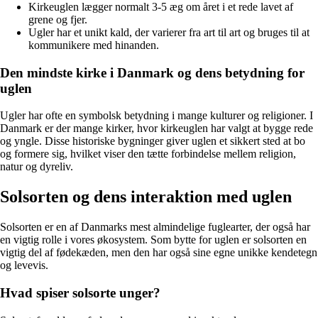
Kirkeuglen lægger normalt 3-5 æg om året i et rede lavet af
grene og fjer.
Ugler har et unikt kald, der varierer fra art til art og bruges til at
kommunikere med hinanden.
Den mindste kirke i Danmark og dens betydning for
uglen
Ugler har ofte en symbolsk betydning i mange kulturer og religioner. I
Danmark er der mange kirker, hvor kirkeuglen har valgt at bygge rede
og yngle. Disse historiske bygninger giver uglen et sikkert sted at bo
og formere sig, hvilket viser den tætte forbindelse mellem religion,
natur og dyreliv.
Solsorten og dens interaktion med uglen
Solsorten er en af Danmarks mest almindelige fuglearter, der også har
en vigtig rolle i vores økosystem. Som bytte for uglen er solsorten en
vigtig del af fødekæden, men den har også sine egne unikke kendetegn
og levevis.
Hvad spiser solsorte unger?