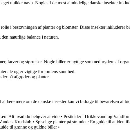
sit eget unikke navn. Nogle af de mest almindelige danske insekter ink
rolle i bestøvningen af planter og blomster. Disse insekter inkluderer 
 den naturlige balance i naturen.
rmer, farver og størrelser. Nogle biller er nyttige som nedbrydere af org
teriale og er vigtige for jordens sundhed.
der på afgrøder og planter.
Ved at lære mere om de danske insekter kan vi bidrage til bevarelsen af
ræn: Alt hvad du behøver at vide
•
Pesticider i Drikkevand og Vandfor
 Vandets Kredsløb
•
Spiselige planter på stranden: En guide til at identi
uide til grønne og guldne biller
•