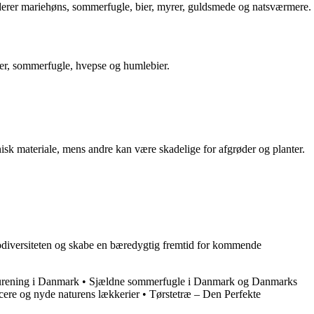
luderer mariehøns, sommerfugle, bier, myrer, guldsmede og natsværmere.
bier, sommerfugle, hvepse og humlebier.
anisk materiale, mens andre kan være skadelige for afgrøder og planter.
 biodiversiteten og skabe en bæredygtig fremtid for kommende
urening i Danmark
•
Sjældne sommerfugle i Danmark og Danmarks
ficere og nyde naturens lækkerier
•
Tørstetræ – Den Perfekte