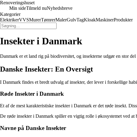
Renoveringshuset
Min side
Tilmeld nu
Nyhedsbreve
Kategorier
Elektriker
VVS
Murer
Tømrer
Maler
Gulv
Tag
Kloak
Maskiner
Produkter
Insekter i Danmark
Danmark er et land rig på biodiversitet, og insekterne udgør en stor del
Danske Insekter: En Oversigt
I Danmark findes et bredt udvalg af insekter, der lever i forskellige hab
Røde Insekter i Danmark
Et af de mest karakteristiske insekter i Danmark er det røde insekt. Dis
De røde insekter i Danmark spiller en vigtig rolle i økosystemet ved at 
Navne på Danske Insekter