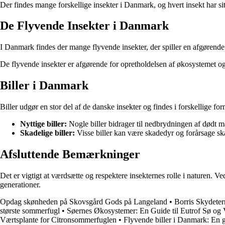
Der findes mange forskellige insekter i Danmark, og hvert insekt har 
De Flyvende Insekter i Danmark
I Danmark findes der mange flyvende insekter, der spiller en afgørende 
De flyvende insekter er afgørende for opretholdelsen af økosystemet og
Biller i Danmark
Biller udgør en stor del af de danske insekter og findes i forskellige fo
Nyttige biller:
Nogle biller bidrager til nedbrydningen af dødt ma
Skadelige biller:
Visse biller kan være skadedyr og forårsage ska
Afsluttende Bemærkninger
Det er vigtigt at værdsætte og respektere insekternes rolle i naturen. 
generationer.
Opdag skønheden på Skovsgård Gods på Langeland
•
Borris Skydeter
største sommerfugl
•
Søernes Økosystemer: En Guide til Eutrof Sø og
Værtsplante for Citronsommerfuglen
•
Flyvende biller i Danmark: En g