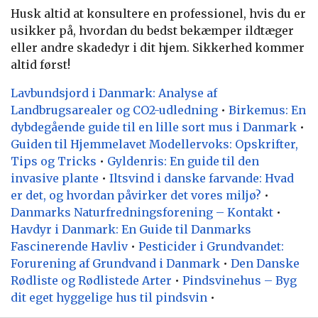
Husk altid at konsultere en professionel, hvis du er
usikker på, hvordan du bedst bekæmper ildtæger
eller andre skadedyr i dit hjem. Sikkerhed kommer
altid først!
Lavbundsjord i Danmark: Analyse af
Landbrugsarealer og CO2-udledning
•
Birkemus: En
dybdegående guide til en lille sort mus i Danmark
•
Guiden til Hjemmelavet Modellervoks: Opskrifter,
Tips og Tricks
•
Gyldenris: En guide til den
invasive plante
•
Iltsvind i danske farvande: Hvad
er det, og hvordan påvirker det vores miljø?
•
Danmarks Naturfredningsforening – Kontakt
•
Havdyr i Danmark: En Guide til Danmarks
Fascinerende Havliv
•
Pesticider i Grundvandet:
Forurening af Grundvand i Danmark
•
Den Danske
Rødliste og Rødlistede Arter
•
Pindsvinehus – Byg
dit eget hyggelige hus til pindsvin
•