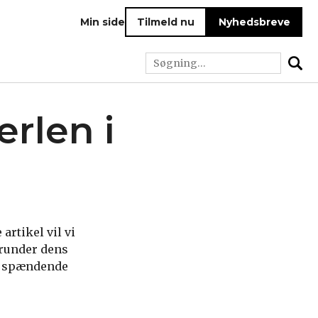
Min side
Tilmeld nu
Nyhedsbreve
rlen i
artikel vil vi
erunder dens
et spændende