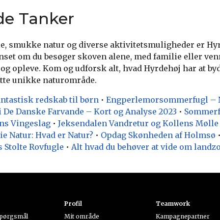
de Tanker
ie, smukke natur og diverse aktivitetsmuligheder er Hy
nset om du besøger skoven alene, med familie eller venn
 og opleve. Kom og udforsk alt, hvad Hyrdehøj har at by
dette unikke naturområde.
ntastisk redskab til børn
•
Engperlemorsommerfugl – N
 i De Danske Farvande – Kort og Analyse 2023
•
Sommerfu
ns Vingeslag
•
Jeksendalen Vandretur og Kollens Mølle
ie Natur: Hvad er Natur?
•
Opdag Skønheden af Holmsø
 Stolte Rovfugle
•
Alt hvad du behøver at vide om landz
k
Profil
Teamwork
spørgsmål
Mit område
Kampagnepartner