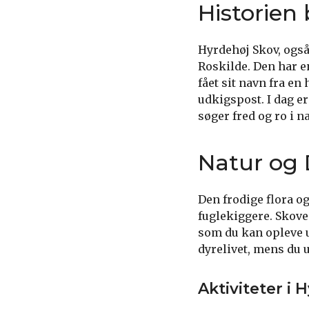
Historien
Hyrdehøj Skov, også
Roskilde. Den har e
fået sit navn fra en
udkigspost. I dag e
søger fred og ro i n
Natur og 
Den frodige flora og
fuglekiggere. Skoven
som du kan opleve 
dyrelivet, mens du 
Aktiviteter i 