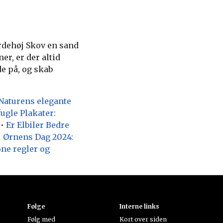
rdehøj Skov en sand
er, er der altid
de på, og skab
aturens elegante
gle Plakater:
•
Er Elbiler Bedre
•
Ørnens Dag 2024:
one regler og
Følge
Interne links
Følg med
Kort over siden