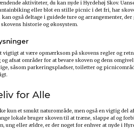
ændende aktiviteter, du kan nyde i Hyrdehøj Skov. Uanse
ntainbiking eller blot en stille picnic i det fri, har skov
 kan også deltage i guidede ture og arrangementer, der
 skovens historie og økosystem.
ysninger
t vigtigt at være opmærksom på skovens regler og retni
 og afsat områder for at bevare skoven og dens omgivels
lige, såsom parkeringspladser, toiletter og picnicområde
gt.
liv for Alle
ke kun et smukt naturområde, men også en vigtig del a
ange lokale bruger skoven til at træne, slappe af og for
, ung eller ældre, er der noget for enhver at nyde i Hyr