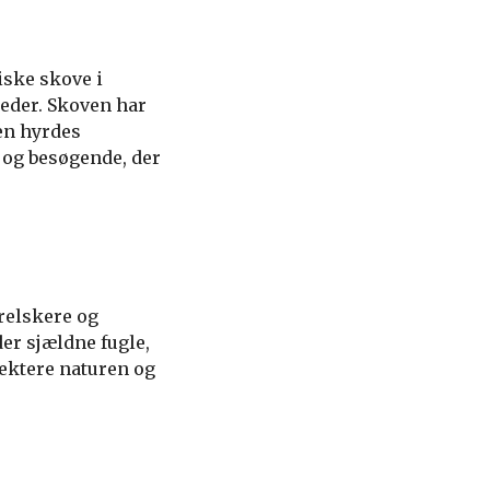
iske skove i
reder. Skoven har
 en hyrdes
 og besøgende, der
urelskere og
der sjældne fugle,
ektere naturen og