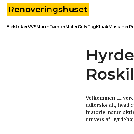
Renoveringshuset
Elektriker
VVS
Murer
Tømrer
Maler
Gulv
Tag
Kloak
Maskiner
Pr
Hyrde
Roski
Velkommen til vores 
udforske alt, hvad 
historie, natur, ak
univers af Hyrdehøj