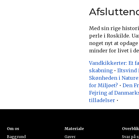
Afslutten
Med sin rige histor
perle i Roskilde. Ua
noget nyt at opdage
minder for livet i 
Vandkikkerter: Et fa
skabning
•
Iltsvind
Skønheden i Nature
for Miljøet?
•
Den Fr
Fejring af Danmarks
tilladelser
•
Om os
Materiale
Overbli
Baggrund
Gaver
Svar på 