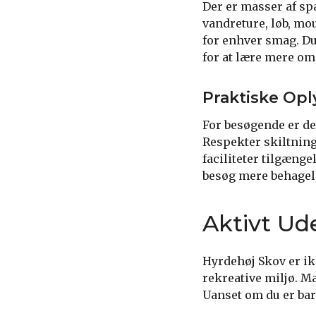
Der er masser af sp
vandreture, løb, mou
for enhver smag. Du
for at lære mere om
Praktiske Opl
For besøgende er de
Respekter skiltning
faciliteter tilgænge
besøg mere behageli
Aktivt Ude
Hyrdehøj Skov er ik
rekreative miljø. M
Uanset om du er barn