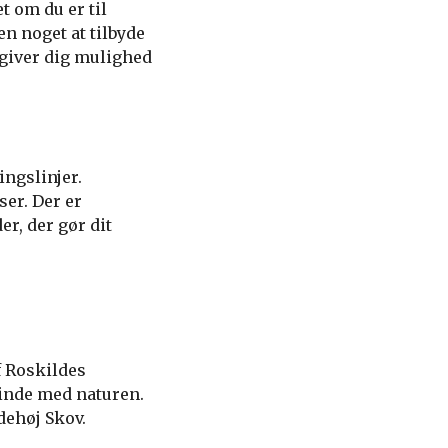
t om du er til
en noget at tilbyde
 giver dig mulighed
ngslinjer.
er. Der er
r, der gør dit
f Roskildes
binde med naturen.
dehøj Skov.