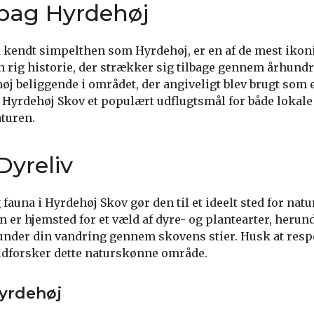
 bag Hyrdehøj
 kendt simpelthen som Hyrdehøj, er en af de mest ikon
n rig historie, der strækker sig tilbage gennem århund
 høj beliggende i området, der angiveligt blev brugt som
r Hyrdehøj Skov et populært udflugtsmål for både lokale
aturen.
Dyreliv
 fauna i Hyrdehøj Skov gør den til et ideelt sted for nat
 er hjemsted for et væld af dyre- og plantearter, herun
under din vandring gennem skovens stier. Husk at resp
udforsker dette naturskønne område.
Hyrdehøj