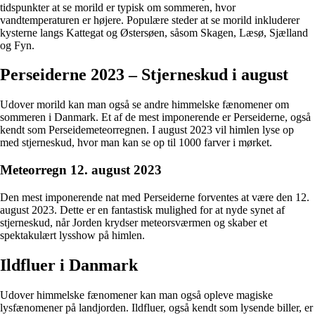
tidspunkter at se morild er typisk om sommeren, hvor
vandtemperaturen er højere. Populære steder at se morild inkluderer
kysterne langs Kattegat og Østersøen, såsom Skagen, Læsø, Sjælland
og Fyn.
Perseiderne 2023 – Stjerneskud i august
Udover morild kan man også se andre himmelske fænomener om
sommeren i Danmark. Et af de mest imponerende er Perseiderne, også
kendt som Perseidemeteorregnen. I august 2023 vil himlen lyse op
med stjerneskud, hvor man kan se op til 1000 farver i mørket.
Meteorregn 12. august 2023
Den mest imponerende nat med Perseiderne forventes at være den 12.
august 2023. Dette er en fantastisk mulighed for at nyde synet af
stjerneskud, når Jorden krydser meteorsværmen og skaber et
spektakulært lysshow på himlen.
Ildfluer i Danmark
Udover himmelske fænomener kan man også opleve magiske
lysfænomener på landjorden. Ildfluer, også kendt som lysende biller, er