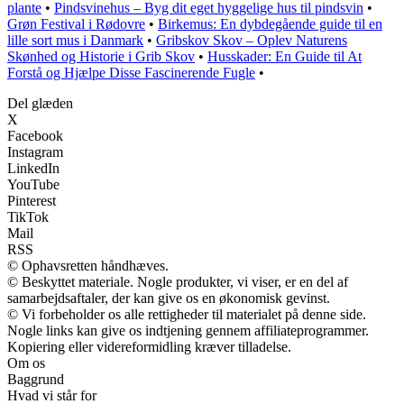
plante
•
Pindsvinehus – Byg dit eget hyggelige hus til pindsvin
•
Grøn Festival i Rødovre
•
Birkemus: En dybdegående guide til en
lille sort mus i Danmark
•
Gribskov Skov – Oplev Naturens
Skønhed og Historie i Grib Skov
•
Husskader: En Guide til At
Forstå og Hjælpe Disse Fascinerende Fugle
•
Del glæden
X
Facebook
Instagram
LinkedIn
YouTube
Pinterest
TikTok
Mail
RSS
© Ophavsretten håndhæves.
© Beskyttet materiale. Nogle produkter, vi viser, er en del af
samarbejdsaftaler, der kan give os en økonomisk gevinst.
© Vi forbeholder os alle rettigheder til materialet på denne side.
Nogle links kan give os indtjening gennem affiliateprogrammer.
Kopiering eller videreformidling kræver tilladelse.
Om os
Baggrund
Hvad vi står for