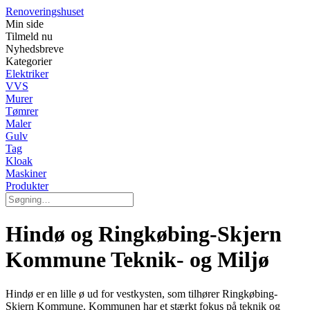
Renoveringshuset
Min side
Tilmeld nu
Nyhedsbreve
Kategorier
Elektriker
VVS
Murer
Tømrer
Maler
Gulv
Tag
Kloak
Maskiner
Produkter
Hindø og Ringkøbing-Skjern
Kommune Teknik- og Miljø
Hindø er en lille ø ud for vestkysten, som tilhører Ringkøbing-
Skjern Kommune. Kommunen har et stærkt fokus på teknik og