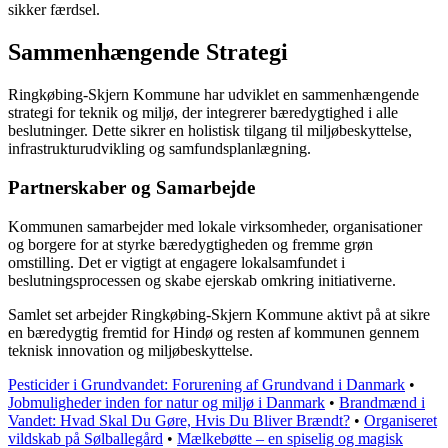
sikker færdsel.
Sammenhængende Strategi
Ringkøbing-Skjern Kommune har udviklet en sammenhængende
strategi for teknik og miljø, der integrerer bæredygtighed i alle
beslutninger. Dette sikrer en holistisk tilgang til miljøbeskyttelse,
infrastrukturudvikling og samfundsplanlægning.
Partnerskaber og Samarbejde
Kommunen samarbejder med lokale virksomheder, organisationer
og borgere for at styrke bæredygtigheden og fremme grøn
omstilling. Det er vigtigt at engagere lokalsamfundet i
beslutningsprocessen og skabe ejerskab omkring initiativerne.
Samlet set arbejder Ringkøbing-Skjern Kommune aktivt på at sikre
en bæredygtig fremtid for Hindø og resten af kommunen gennem
teknisk innovation og miljøbeskyttelse.
Pesticider i Grundvandet: Forurening af Grundvand i Danmark
•
Jobmuligheder inden for natur og miljø i Danmark
•
Brandmænd i
Vandet: Hvad Skal Du Gøre, Hvis Du Bliver Brændt?
•
Organiseret
vildskab på Sølballegård
•
Mælkebøtte – en spiselig og magisk