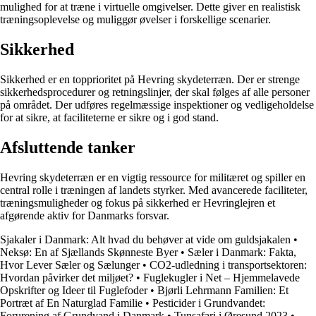
mulighed for at træne i virtuelle omgivelser. Dette giver en realistisk
træningsoplevelse og muliggør øvelser i forskellige scenarier.
Sikkerhed
Sikkerhed er en topprioritet på Hevring skydeterræn. Der er strenge
sikkerhedsprocedurer og retningslinjer, der skal følges af alle personer
på området. Der udføres regelmæssige inspektioner og vedligeholdelse
for at sikre, at faciliteterne er sikre og i god stand.
Afsluttende tanker
Hevring skydeterræn er en vigtig ressource for militæret og spiller en
central rolle i træningen af landets styrker. Med avancerede faciliteter,
træningsmuligheder og fokus på sikkerhed er Hevringlejren et
afgørende aktiv for Danmarks forsvar.
Sjakaler i Danmark: Alt hvad du behøver at vide om guldsjakalen
•
Neksø: En af Sjællands Skønneste Byer
•
Sæler i Danmark: Fakta,
Hvor Lever Sæler og Sælunger
•
CO2-udledning i transportsektoren:
Hvordan påvirker det miljøet?
•
Fuglekugler i Net – Hjemmelavede
Opskrifter og Ideer til Fuglefoder
•
Bjørli Lehrmann Familien: Et
Portræt af En Naturglad Familie
•
Pesticider i Grundvandet:
Forurening af Grundvand i Danmark
•
Tunsafari i Øresund 2023
•