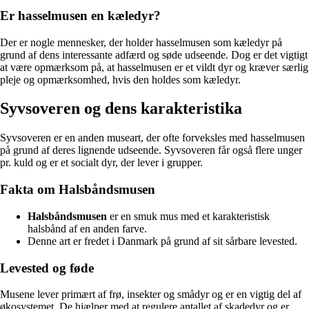
Er hasselmusen en kæledyr?
Der er nogle mennesker, der holder hasselmusen som kæledyr på
grund af dens interessante adfærd og søde udseende. Dog er det vigtigt
at være opmærksom på, at hasselmusen er et vildt dyr og kræver særlig
pleje og opmærksomhed, hvis den holdes som kæledyr.
Syvsoveren og dens karakteristika
Syvsoveren er en anden museart, der ofte forveksles med hasselmusen
på grund af deres lignende udseende. Syvsoveren får også flere unger
pr. kuld og er et socialt dyr, der lever i grupper.
Fakta om Halsbåndsmusen
Halsbåndsmusen
er en smuk mus med et karakteristisk
halsbånd af en anden farve.
Denne art er fredet i Danmark på grund af sit sårbare levested.
Levested og føde
Musene lever primært af frø, insekter og smådyr og er en vigtig del af
økosystemet. De hjælper med at regulere antallet af skadedyr og er