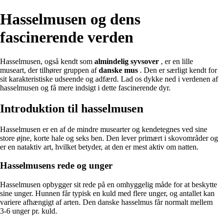
Hasselmusen og dens
fascinerende verden
Hasselmusen, også kendt som
almindelig syvsover
, er en lille
museart, der tilhører gruppen af
danske mus
. Den er særligt kendt for
sit karakteristiske udseende og adfærd. Lad os dykke ned i verdenen af
hasselmusen og få mere indsigt i dette fascinerende dyr.
Introduktion til hasselmusen
Hasselmusen er en af de mindre musearter og kendetegnes ved sine
store øjne, korte hale og seks ben. Den lever primært i skovområder og
er en nataktiv art, hvilket betyder, at den er mest aktiv om natten.
Hasselmusens rede og unger
Hasselmusen opbygger sit rede på en omhyggelig måde for at beskytte
sine unger. Hunnen får typisk en kuld med flere unger, og antallet kan
variere afhængigt af arten. Den danske hasselmus får normalt mellem
3-6 unger pr. kuld.