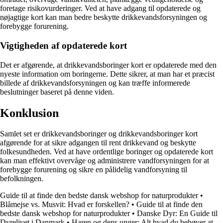
foretage risikovurderinger. Ved at have adgang til opdaterede og
nøjagtige kort kan man bedre beskytte drikkevandsforsyningen og
forebygge forurening.
Vigtigheden af opdaterede kort
Det er afgørende, at drikkevandsboringer kort er opdaterede med den
nyeste information om boringerne. Dette sikrer, at man har et præcist
billede af drikkevandsforsyningen og kan træffe informerede
beslutninger baseret på denne viden.
Konklusion
Samlet set er drikkevandsboringer og drikkevandsboringer kort
afgørende for at sikre adgangen til rent drikkevand og beskytte
folkesundheden. Ved at have ordentlige boringer og opdaterede kort
kan man effektivt overvåge og administrere vandforsyningen for at
forebygge forurening og sikre en pålidelig vandforsyning til
befolkningen.
Guide til at finde den bedste dansk webshop for naturprodukter
•
Blåmejse vs. Musvit: Hvad er forskellen?
•
Guide til at finde den
bedste dansk webshop for naturprodukter
•
Danske Dyr: En Guide til
Dyrelivet i Danmark
•
Haren og dens unger: Alt hvad du behøver at