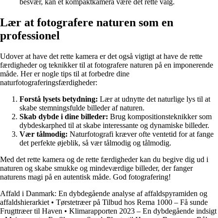
besvær, kan et kompaktkamera være det rette valg.
Lær at fotografere naturen som en
professionel
Udover at have det rette kamera er det også vigtigt at have de rette
færdigheder og teknikker til at fotografere naturen på en imponerende
måde. Her er nogle tips til at forbedre dine
naturfotograferingsfærdigheder:
Forstå lysets betydning:
Lær at udnytte det naturlige lys til at
skabe stemningsfulde billeder af naturen.
Skab dybde i dine billeder:
Brug kompositionsteknikker som
dybdeskarphed til at skabe interessante og dynamiske billeder.
Vær tålmodig:
Naturfotografi kræver ofte ventetid for at fange
det perfekte øjeblik, så vær tålmodig og tålmodig.
Med det rette kamera og de rette færdigheder kan du begive dig ud i
naturen og skabe smukke og mindeværdige billeder, der fanger
naturens magi på en autentisk måde. God fotografering!
Affald i Danmark: En dybdegående analyse af affaldspyramiden og
affaldshierarkiet
•
Tørstetræer på Tilbud hos Rema 1000 – Få sunde
Frugttræer til Haven
•
Klimarapporten 2023 – En dybdegående indsigt