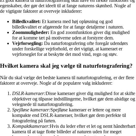
Et godt kamera til naturfotografering skal have en række funktioner og
egenskaber, der gør det ideelt til at fange naturens skønhed. Nogle af
de vigtigste faktorer at overveje inkluderer:
Billedkvalitet:
Et kamera med høj opløsning og god
billedkvalitet er afgørende for at fange detaljerne i naturen.
Zoommuligheder:
En god zoomfunktion giver dig mulighed
for at komme tæt på motiverne uden at forstyrre dem.
Vejrforsegling:
Da naturfotografering ofte foregår udendørs
under forskellige vejrforhold, er det vigtigt, at kameraet er
vejrforseglet for at beskytte det mod vind, regn og støv.
Hvilket kamera skal jeg vælge til naturfotografering?
Når du skal vælge det bedste kamera til naturfotografering, er der flere
faktorer at overveje. Nogle af de populære valg inkluderer:
DSLR-kameraer:
Disse kameraer giver dig mulighed for at skifte
objektiver og tilpasse indstillingerne, hvilket gør dem alsidige og
velegnede til naturfotografering.
Spejlløse kameraer:
Spejlløse kameraer er lettere og mere
kompakte end DSLR-kameraer, hvilket gør dem perfekte til
fotografering på farten.
Kompaktkameraer:
Hvis du leder efter et let og nemt håndterbart
kamera til at tage flotte billeder af naturen uden for meget