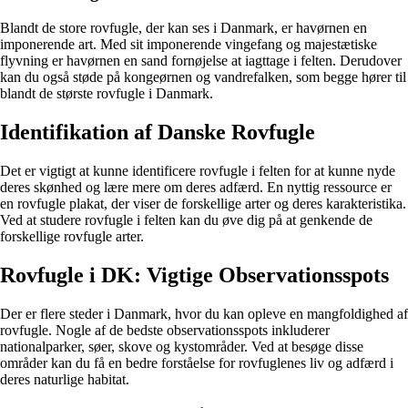
Blandt de store rovfugle, der kan ses i Danmark, er havørnen en
imponerende art. Med sit imponerende vingefang og majestætiske
flyvning er havørnen en sand fornøjelse at iagttage i felten. Derudover
kan du også støde på kongeørnen og vandrefalken, som begge hører til
blandt de største rovfugle i Danmark.
Identifikation af Danske Rovfugle
Det er vigtigt at kunne identificere rovfugle i felten for at kunne nyde
deres skønhed og lære mere om deres adfærd. En nyttig ressource er
en rovfugle plakat, der viser de forskellige arter og deres karakteristika.
Ved at studere rovfugle i felten kan du øve dig på at genkende de
forskellige rovfugle arter.
Rovfugle i DK: Vigtige Observationsspots
Der er flere steder i Danmark, hvor du kan opleve en mangfoldighed af
rovfugle. Nogle af de bedste observationsspots inkluderer
nationalparker, søer, skove og kystområder. Ved at besøge disse
områder kan du få en bedre forståelse for rovfuglenes liv og adfærd i
deres naturlige habitat.