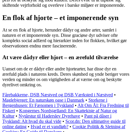
skiftende vejrforhold og overleve i barske miljøer er imponerende.
En flok af hjorte – et imponerende syn
At se en flok af hjorte, herunder dådyr og andre arter, samlet i
naturen er et imponerende syn. Disse graciøse dyr udviser ofte
kompleks social adfærd og hierarkier inden for flokken, hvilket gør
observationen endnu mere fascinerende.
At være dådyr eller hjort – en ærefuld tilværelse
Uanset om de er dådyr eller andre hjortearter, har disse dyr en
ærefuld plads i naturens kreds. Deres skønhed og ynde beriger vores
verden og minder os om vigtigheden af at værne om og beskytte
dyrelivet omkring os.
Fårebakkerne, DSB Næstved og DSB Værksted i Næstved
•
Maglebjerget: En naturskøn oase i Danmark
•
Storkene i
Bergenhusen: Et Fænomen i Tyskland
•
Alt Om Ål: Fra Fredning til
Fiskeri
•
Kongernes Nordsjælland: En Skattekiste af Natur og
Kultur
•
Nytårstur til Haderslev Dyrehave
•
Pant på dåser i
Tyskland: Alt hvad du skal vide
•
Scor.dn: Den ultimative guide til
online dating
•
Hvad er et vandløb?
•
Cookie Politik & Sletning af
Cookies: En Guide til Danskere
•