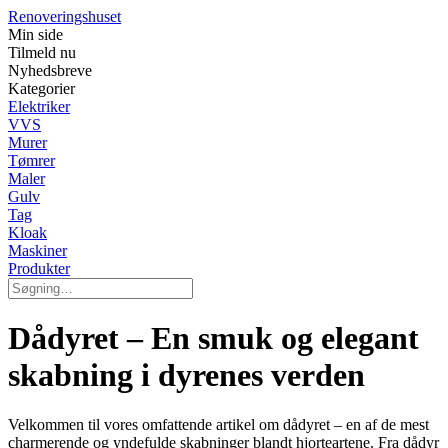
Renoveringshuset
Min side
Tilmeld nu
Nyhedsbreve
Kategorier
Elektriker
VVS
Murer
Tømrer
Maler
Gulv
Tag
Kloak
Maskiner
Produkter
Dådyret – En smuk og elegant
skabning i dyrenes verden
Velkommen til vores omfattende artikel om dådyret – en af de mest
charmerende og yndefulde skabninger blandt hjorteartene. Fra dådyr