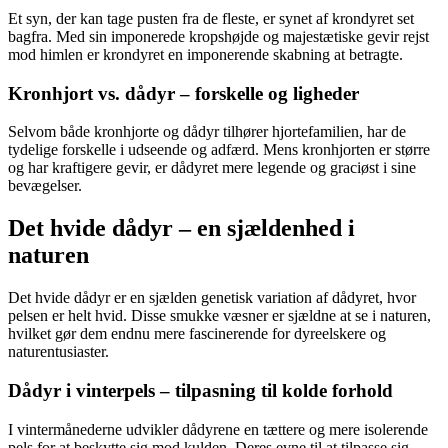
Et syn, der kan tage pusten fra de fleste, er synet af krondyret set
bagfra. Med sin imponerede kropshøjde og majestætiske gevir rejst
mod himlen er krondyret en imponerende skabning at betragte.
Kronhjort vs. dådyr – forskelle og ligheder
Selvom både kronhjorte og dådyr tilhører hjortefamilien, har de
tydelige forskelle i udseende og adfærd. Mens kronhjorten er større
og har kraftigere gevir, er dådyret mere legende og graciøst i sine
bevægelser.
Det hvide dådyr – en sjældenhed i
naturen
Det hvide dådyr er en sjælden genetisk variation af dådyret, hvor
pelsen er helt hvid. Disse smukke væsner er sjældne at se i naturen,
hvilket gør dem endnu mere fascinerende for dyreelskere og
naturentusiaster.
Dådyr i vinterpels – tilpasning til kolde forhold
I vintermånederne udvikler dådyrene en tættere og mere isolerende
pels for at beskytte sig mod kulden. Deres evne til at tilpasse sig