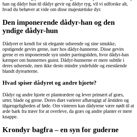
han og dådyr hun til dådyr gevir og dådyr ryg, vil vi udforske alt,
hvad du behøver at vide om disse majestætiske dyr.
Den imponerende dådyr-han og den
yndige dådyr-hun
Dådyret er kendt for sit elegante udseende og sine smukke,
opstigende gevirs grene, især hos dådyr-hannerne. Disse gevirs
grene er en imponerende syn under parringstiden, hvor dådyr-han
kæmper om hunnernes gunst. Dådyr-hunnerne er mere subtile i
deres udseende, men ikke desto mindre yndefulde og enestående
blandt dyrearterne.
Hvad spiser dådyret og andre hjorte?
Dådyr og andre hjorte er planteædere og lever primært af græs,
urter, blade og grene. Deres diæt varierer afhængigt af årstiden og
tilgængeligheden af føde. Om vinteren kan dådyrene være nødt til at
æde bark fra træer for at overleve, da græs og andre planter er mere
knappe.
Krondyr bagfra – en syn for guderne