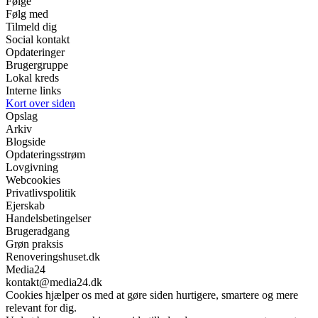
Følge
Følg med
Tilmeld dig
Social kontakt
Opdateringer
Brugergruppe
Lokal kreds
Interne links
Kort over siden
Opslag
Arkiv
Blogside
Opdateringsstrøm
Lovgivning
Webcookies
Privatlivspolitik
Ejerskab
Handelsbetingelser
Brugeradgang
Grøn praksis
Renoveringshuset.dk
Media24
kontakt@media24.dk
Cookies hjælper os med at gøre siden hurtigere, smartere og mere
relevant for dig.