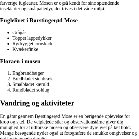
farverige fuglearter. Mosen er også kendt for sine spændende
insektarter og små pattedyr, der trives i det våde miljø.
Fuglelivet i Børstingerød Mose
Grågås
Toppet lappedykker
Rødrygget tornskade
Kvækerfinke
Floraen i mosen
Engbrandbæger
Bredbladet stenbræk
Smalbladet kæruld
Rundbladet soldug
Vandring og aktiviteter
En gåtur gennem Børstingerød Mose er en berigende oplevelse for
krop og sjæl. De velplejede stier og observationstårne giver dig
mulighed for at udforske mosen og observere dyrelivet på tæt hold.
Mange besøgende nyder også at fotografere de smukke omgivelser og
det fascinerende dyreliv.