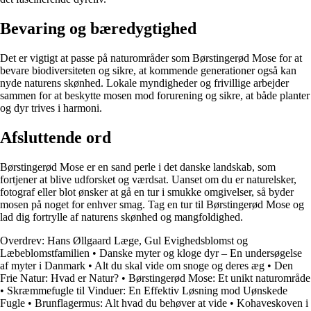
Bevaring og bæredygtighed
Det er vigtigt at passe på naturområder som Børstingerød Mose for at
bevare biodiversiteten og sikre, at kommende generationer også kan
nyde naturens skønhed. Lokale myndigheder og frivillige arbejder
sammen for at beskytte mosen mod forurening og sikre, at både planter
og dyr trives i harmoni.
Afsluttende ord
Børstingerød Mose er en sand perle i det danske landskab, som
fortjener at blive udforsket og værdsat. Uanset om du er naturelsker,
fotograf eller blot ønsker at gå en tur i smukke omgivelser, så byder
mosen på noget for enhver smag. Tag en tur til Børstingerød Mose og
lad dig fortrylle af naturens skønhed og mangfoldighed.
Overdrev: Hans Øllgaard Læge, Gul Evighedsblomst og
Læbeblomstfamilien
•
Danske myter og kloge dyr – En undersøgelse
af myter i Danmark
•
Alt du skal vide om snoge og deres æg
•
Den
Frie Natur: Hvad er Natur?
•
Børstingerød Mose: Et unikt naturområde
•
Skræmmefugle til Vinduer: En Effektiv Løsning mod Uønskede
Fugle
•
Brunflagermus: Alt hvad du behøver at vide
•
Kohaveskoven i