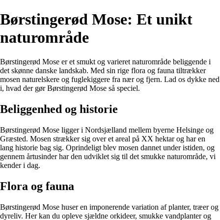
Børstingerød Mose: Et unikt
naturområde
Børstingerød Mose er et smukt og varieret naturområde beliggende i
det skønne danske landskab. Med sin rige flora og fauna tiltrækker
mosen naturelskere og fuglekiggere fra nær og fjern. Lad os dykke ned
i, hvad der gør Børstingerød Mose så speciel.
Beliggenhed og historie
Børstingerød Mose ligger i Nordsjælland mellem byerne Helsinge og
Græsted. Mosen strækker sig over et areal på XX hektar og har en
lang historie bag sig. Oprindeligt blev mosen dannet under istiden, og
gennem årtusinder har den udviklet sig til det smukke naturområde, vi
kender i dag.
Flora og fauna
Børstingerød Mose huser en imponerende variation af planter, træer og
dyreliv. Her kan du opleve sjældne orkideer, smukke vandplanter og