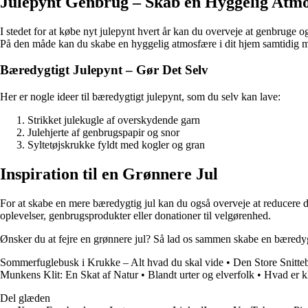
Julepynt Genbrug – Skab en Hyggelig Atm
I stedet for at købe nyt julepynt hvert år kan du overveje at genbruge o
På den måde kan du skabe en hyggelig atmosfære i dit hjem samtidig med
Bæredygtigt Julepynt – Gør Det Selv
Her er nogle ideer til bæredygtigt julepynt, som du selv kan lave:
Strikket julekugle af overskydende garn
Julehjerte af genbrugspapir og snor
Syltetøjskrukke fyldt med kogler og gran
Inspiration til en Grønnere Jul
For at skabe en mere bæredygtig jul kan du også overveje at reducere d
oplevelser, genbrugsprodukter eller donationer til velgørenhed.
Ønsker du at fejre en grønnere jul? Så lad os sammen skabe en bæredyg
Sommerfuglebusk i Krukke – Alt hvad du skal vide
•
Den Store Snitte
Munkens Klit: En Skat af Natur
•
Blandt urter og elverfolk
•
Hvad er k
Del glæden