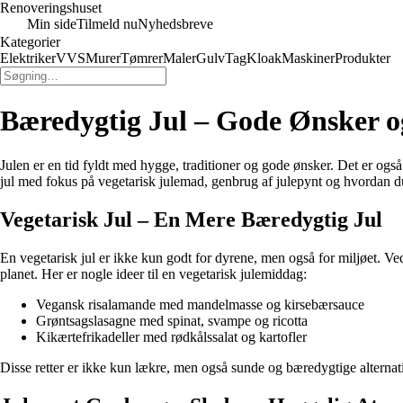
Renoveringshuset
Min side
Tilmeld nu
Nyhedsbreve
Kategorier
Elektriker
VVS
Murer
Tømrer
Maler
Gulv
Tag
Kloak
Maskiner
Produkter
Bæredygtig Jul – Gode Ønsker og
Julen er en tid fyldt med hygge, traditioner og gode ønsker. Det er også
jul med fokus på vegetarisk julemad, genbrug af julepynt og hvordan d
Vegetarisk Jul – En Mere Bæredygtig Jul
En vegetarisk jul er ikke kun godt for dyrene, men også for miljøet. Ved
planet. Her er nogle ideer til en vegetarisk julemiddag:
Vegansk risalamande med mandelmasse og kirsebærsauce
Grøntsagslasagne med spinat, svampe og ricotta
Kikærtefrikadeller med rødkålssalat og kartofler
Disse retter er ikke kun lækre, men også sunde og bæredygtige alternativ