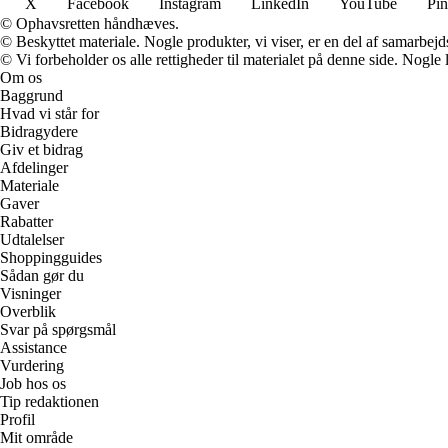
X
Facebook
Instagram
LinkedIn
YouTube
Pin
© Ophavsretten håndhæves.
© Beskyttet materiale. Nogle produkter, vi viser, er en del af samarbejd
© Vi forbeholder os alle rettigheder til materialet på denne side. Nogle
Om os
Baggrund
Hvad vi står for
Bidragydere
Giv et bidrag
Afdelinger
Materiale
Gaver
Rabatter
Udtalelser
Shoppingguides
Sådan gør du
Visninger
Overblik
Svar på spørgsmål
Assistance
Vurdering
Job hos os
Tip redaktionen
Profil
Mit område