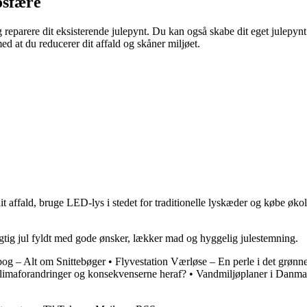
osfære
g reparere dit eksisterende julepynt. Du kan også skabe dit eget julepyn
 at du reducerer dit affald og skåner miljøet.
it affald, bruge LED-lys i stedet for traditionelle lyskæder og købe ø
tig jul fyldt med gode ønsker, lækker mad og hyggelig julestemning.
bog – Alt om Snittebøger
•
Flyvestation Værløse – En perle i det grønn
limaforandringer og konsekvenserne heraf?
•
Vandmiljøplaner i Danma