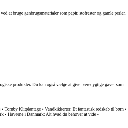
t ved at bruge genbrugsmaterialer som papir, stofrester og gamle perler.
kologiske produkter. Du kan også vælge at give bæredygtige gaver som
e
•
Tornby Klitplantage
•
Vandkikkerter: Et fantastisk redskab til børn
•
rk
•
Havørne i Danmark: Alt hvad du behøver at vide
•