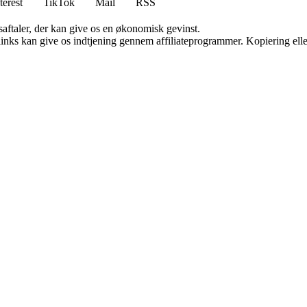
terest
TikTok
Mail
RSS
saftaler, der kan give os en økonomisk gevinst.
 links kan give os indtjening gennem affiliateprogrammer. Kopiering elle