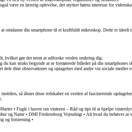
så være en lærerig oplevelse, der styrker børns interesse for videnska
 at omdanne din smartphone til et kraftfuldt mikroskop. Dette er ideelt 
lt, hvilket gør det nemt at udforske verden omkring dig.
, og du kan straks begynde at se forstørrede billeder på din smartphones 
t dele dine observationer og optagelser med andre via sociale medier e
mobilen, så åbner disse redskaber en verden af fascinerende opdagelse
e.
99arter
•
Fugle i haven om vinteren – Råd og tips til at hjælpe vinterdyr
tur og Natur
•
DMI Fredensborg Vejrudsigt
•
Alt hvad du behøver at v
ng og forurening
•