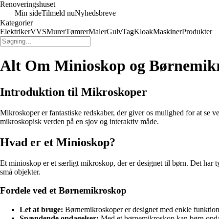
Renoveringshuset
Min side
Tilmeld nu
Nyhedsbreve
Kategorier
Elektriker
VVS
Murer
Tømrer
Maler
Gulv
Tag
Kloak
Maskiner
Produkter
Alt Om Minioskop og Børnemik
Introduktion til Mikroskoper
Mikroskoper er fantastiske redskaber, der giver os mulighed for at se ver
mikroskopisk verden på en sjov og interaktiv måde.
Hvad er et Minioskop?
Et minioskop er et særligt mikroskop, der er designet til børn. Det har
små objekter.
Fordele ved et Børnemikroskop
Let at bruge:
Børnemikroskoper er designet med enkle funktione
Spændende opdagelser:
Med et børnemikroskop kan børn opdage