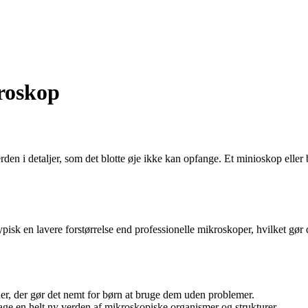
roskop
den i detaljer, som det blotte øje ikke kan opfange. Et minioskop eller b
 typisk en lavere forstørrelse end professionelle mikroskoper, hvilket 
r, der gør det nemt for børn at bruge dem uden problemer.
 en helt ny verden af mikroskopiske organismer og strukturer.