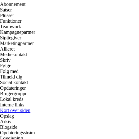
Abonnement
Satser
Plusser
Funktioner
Teamwork
Kampagnepartner
Støttegiver
Marketingpartner
Allieret
Mediekontakt
Skriv
Følge
Følg med
Tilmeld dig
Social kontakt
Opdateringer
Brugergruppe
Lokal kreds
Interne links
Kort over siden
Opslag
Arkiv
Blogside
Opdateringsstrøm
Lovgivning