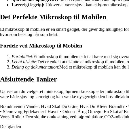
Lærerigt legetøj:
Udover at være sjovt, kan et børnemikroskop og
Det Perfekte Mikroskop til Mobilen
Et mikroskop til mobilen er en smart gadget, der giver dig mulighed for
hvor som helst og når som helst.
Fordele ved Mikroskop til Mobilen
Portabilitet:
Et mikroskop til mobilen er let at bære med sig overa
Let at tilslutte:
Det er enkelt at tilslutte et mikroskop til mobilen
Deling og dokumentation:
Med et mikroskop til mobilen kan du le
Afsluttende Tanker
Uanset om du vælger et minioskop, børnemikroskop eller mikroskop til 
være både sjovt og lærerigt og kan vække nysgerrigheden hos alle aldr
Brandmænd i Vandet: Hvad Skal Du Gøre, Hvis Du Bliver Brændt?
•
•
Stenrev og Fødekæder i Havet
•
Odense Å og Omegn: En Skat af Kul
Vores Rolle
•
Den skjulte omkostning ved tøjproduktion: CO2-udledni
Del glæden